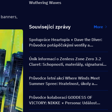
Wuthering Waves
 banners, 
Související zprávy
More
Spolupráce Heartopia × Dave the Diver:
Průvodce potápěčskými ventily a
odměnami
Únik informací o Zenless Zone Zero 3.2
Claret: Schopnosti, materiály, signaturní
W-Engine a Mindscape Cinema
Průvodce letní akcí Where Winds Meet
Summer Spree: Hratelnost, úkoly a
odměny
Průvodce kolaborací GODDESS OF
VICTORY: NIKKE × Persona: Událost
PERSONA ON FRONTLINE, postavy,