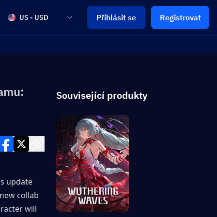
Přihlásit se
Registrovat
US - USD
ramu:
Související produkty
s update 
new collab 
acter will 