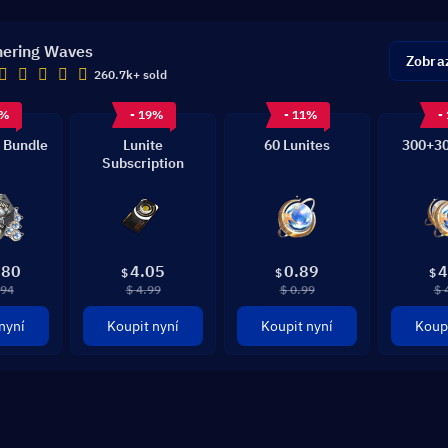
ering Waves
Zobraz
260.7k+ sold
8%
- 19%
- 11%
-
 Bundle
Lunite
60 Lunites
300+30
Subscription
.80
4.05
0.89
4
$
$
$
.94
$ 4.99
$ 0.99
$ 
nyní
Koupit nyní
Koupit nyní
Koupi