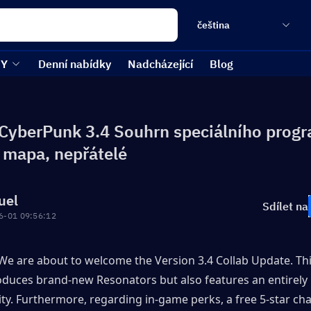
čeština
EY
Denní nabídky
Nadcházející
Blog
yberPunk 3.4 Souhrn speciálního prog
 mapa, nepřátelé
uel
Sdílet na
6-01 09:56:12
 We are about to welcome the Version 3.4 Collab Update. Thi
oduces brand-new Resonators but also features an entirely 
ty. Furthermore, regarding in-game perks, a free 5-star char