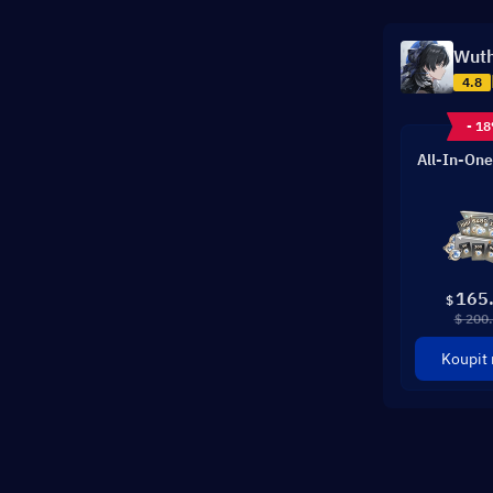
Wuth
4.8
- 1
All-In-One
165
$
$ 200
Koupit 