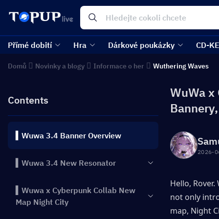
Přímé dobití
Hra
Dárkové poukázky
CD-K
Domů
Novinky a blogy
Informace o her
Wuthering Waves
WuWa x C
Contents
Bannery,
▍Wuwa 3.4 Banner Overview
Sam
2026-0
▍Wuwa 3.4 New Resonator
Hello, Rover.
▍Wuwa x Cyberpunk Collab New
not only intr
Map Night City
map, Night Ci