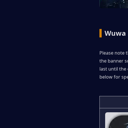
▍
Wuwa 
Please note th
the banner sc
last until the
below for spec