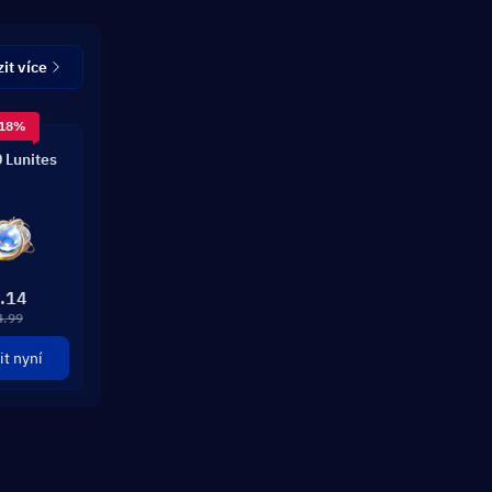
it více
 18%
 Lunites
.14
4.99
t nyní