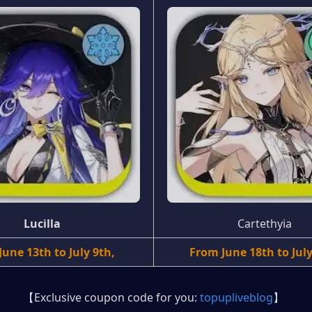
Lucilla
Cartethyia
une 13th to July 9th, 
From June 18th to July
【Exclusive coupon code for you: 
topupliveblog
】