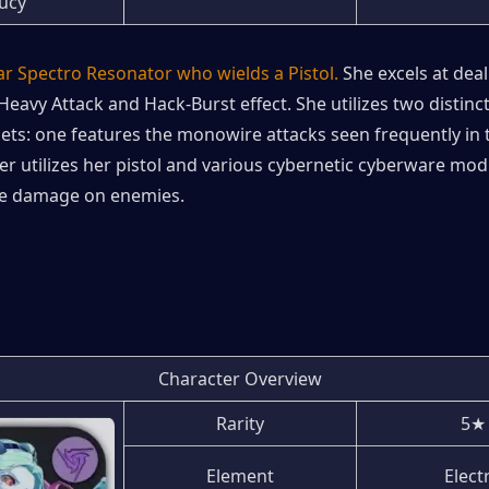
ucy
tar Spectro Resonator who wields a Pistol.
 She excels at dea
eavy Attack and Hack-Burst effect. She utilizes two distinct 
ts: one features the monowire attacks seen frequently in th
er utilizes her pistol and various cybernetic cyberware modif
ive damage on enemies.
Character Overview
Rarity
5★
Element
Elect