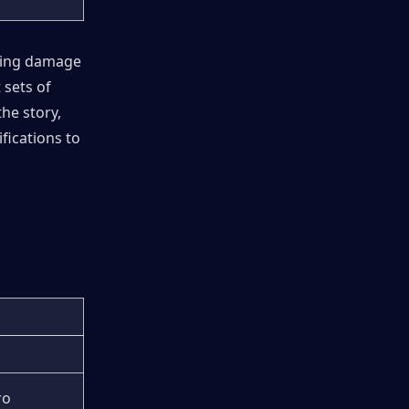
ling damage 
sets of 
e story, 
ications to 
ro