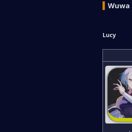
▍
Wuwa 
Lucy