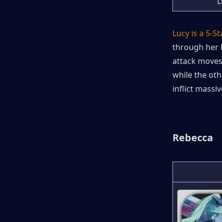
L
Lucy is a 5-S
through her H
attack movese
while the oth
inflict mass
Rebecca