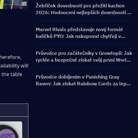
bannery a odměny
Žebříček dovedností pro přežití kachen
2026: Hodnocení nejlepších dovedností a
průvodce sestavením
Marvel Rivals představuje nový formát
balíčků PYO: Jak nakupovat chytřeji v
aktualizaci obchodu pro sezónu 9.5
Průvodce pro začátečníky v Growtopii: Jak
herefore, 
rychle a bezpečně získat svůj první World
ability will 
Lock
 the table 
Průvodce dobíjením v Punishing Gray
Raven: Jak získat Rainbow Cards za lepší
cenu?