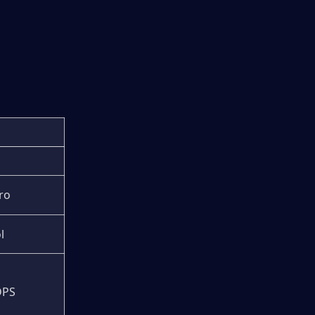
ro
l
DPS