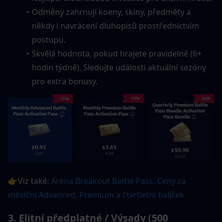
Odměny zahrnují koeny, skiny, předměty a 
někdy i navrácení dluhopisů prostřednictvím 
postupu.
Skvělá hodnota, pokud hrajete pravidelně (6+ 
hodin týdně). Sledujte události aktuální sezóny 
pro extra bonusy.
👉Viz také: 
Arena Breakout Battle Pass: Ceny za 
měsíční Advanced, Premium a čtvrtletní balíček
3. Elitní předplatné / Výsady (500 