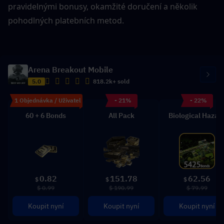
pravidelnými bonusy, okamžité doručení a několik 
pohodlných platebních metod.
Arena Breakout Mobile
5.0
818.2k+ sold
1 Objednávka / Uživatel
- 21%
- 22%
60 + 6 Bonds
All Pack
Biological Hazar
0.82
151.78
62.56
$
$
$
$ 0.99
$ 190.99
$ 79.99
Koupit nyní
Koupit nyní
Koupit nyní