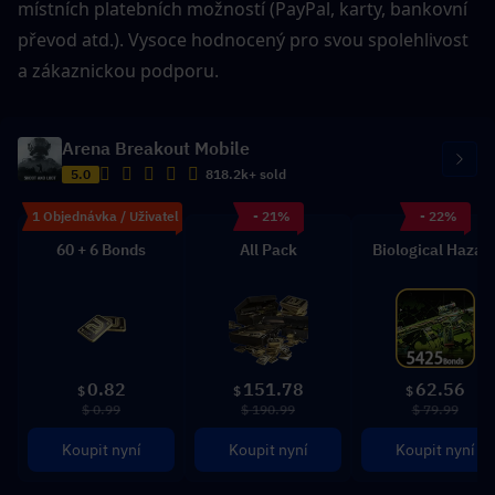
místních platebních možností (PayPal, karty, bankovní 
převod atd.). Vysoce hodnocený pro svou spolehlivost 
a zákaznickou podporu.
Arena Breakout Mobile
5.0
818.2k+ sold
1 Objednávka / Uživatel
- 21%
- 22%
60 + 6 Bonds
All Pack
Biological Hazar
0.82
151.78
62.56
$
$
$
$ 0.99
$ 190.99
$ 79.99
Koupit nyní
Koupit nyní
Koupit nyní