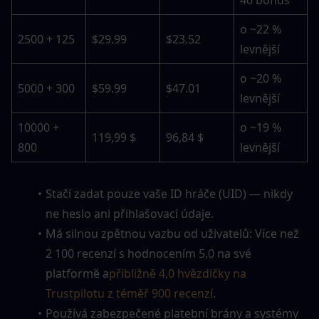
40 bonus
o ~22 % 
2500 + 125
$29.99
$23.52
levnější
o ~20 % 
5000 + 300
$59.99
$47.01
levnější
10000 + 
o ~19 % 
119,99 $
96,84 $
800
levnější
Stačí zadat pouze vaše ID hráče (UID) — nikdy 
ne heslo ani přihlašovací údaje.
Má silnou zpětnou vazbu od uživatelů: Více než 
2 100 recenzí s hodnocením 5,0 na své 
platformě a
přibližně 4,0 hvězdičky na 
Trustpilotu z téměř 900 recenzí
. 
Používá zabezpečené platební brány a systémy 