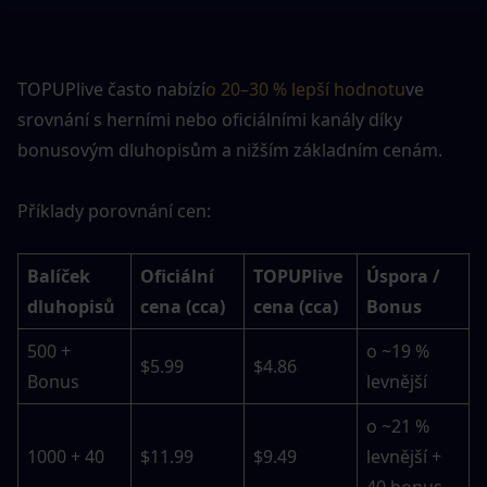
TOPUPlive často nabízí
o 20–30 % lepší hodnotu
ve 
srovnání s herními nebo oficiálními kanály díky 
bonusovým dluhopisům a nižším základním cenám.
Příklady porovnání cen:
Balíček 
Oficiální 
TOPUPlive 
Úspora / 
dluhopisů
cena (cca)
cena (cca)
Bonus
500 + 
o ~19 % 
$5.99
$4.86
Bonus
levnější
o ~21 % 
1000 + 40
$11.99
$9.49
levnější + 