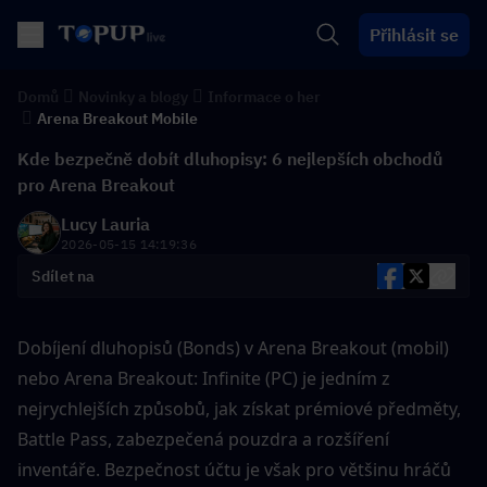
Přihlásit se
Domů
Novinky a blogy
Informace o her
Arena Breakout Mobile
Kde bezpečně dobít dluhopisy: 6 nejlepších obchodů
pro Arena Breakout
Lucy Lauria
2026-05-15 14:19:36
Sdílet na
Dobíjení dluhopisů (Bonds) v Arena Breakout (mobil) 
nebo Arena Breakout: Infinite (PC) je jedním z 
nejrychlejších způsobů, jak získat prémiové předměty, 
Battle Pass, zabezpečená pouzdra a rozšíření 
inventáře. Bezpečnost účtu je však pro většinu hráčů 