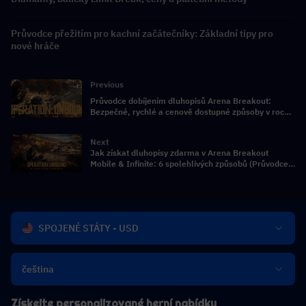
Průvodce přežitím pro kachní začátečníky: Základní tipy pro
nové hráče
Previous
Průvodce dobíjením dluhopisů Arena Breakout:
Bezpečné, rychlé a cenově dostupné způsoby v roce
2026
Next
Jak získat dluhopisy zdarma v Arena Breakout
Mobile & Infinite: 6 spolehlivých způsobů (Průvodce
2026)
SPOJENÉ STÁTY - USD
čeština
Získejte personalizované herní nabídky