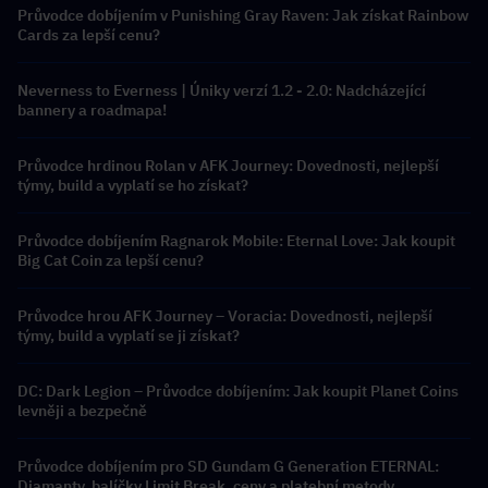
Průvodce dobíjením v Punishing Gray Raven: Jak získat Rainbow
Cards za lepší cenu?
Neverness to Everness | Úniky verzí 1.2 - 2.0: Nadcházející
bannery a roadmapa!
Průvodce hrdinou Rolan v AFK Journey: Dovednosti, nejlepší
týmy, build a vyplatí se ho získat?
Průvodce dobíjením Ragnarok Mobile: Eternal Love: Jak koupit
Big Cat Coin za lepší cenu?
Průvodce hrou AFK Journey – Voracia: Dovednosti, nejlepší
týmy, build a vyplatí se ji získat?
DC: Dark Legion – Průvodce dobíjením: Jak koupit Planet Coins
levněji a bezpečně
Průvodce dobíjením pro SD Gundam G Generation ETERNAL:
Diamanty, balíčky Limit Break, ceny a platební metody