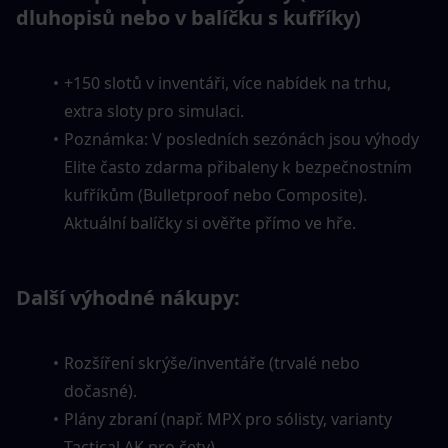
dluhopisů nebo v balíčku s kufříky)
+150 slotů v inventáři, více nabídek na trhu, 
extra sloty pro simulaci.
Poznámka: V posledních sezónách jsou výhody 
Elite často zdarma přibaleny k bezpečnostním 
kufříkům (Bulletproof nebo Composite). 
Aktuální balíčky si ověřte přímo ve hře.
Další výhodné nákupy:
Rozšíření skrýše/inventáře (trvalé nebo 
dočasné).
Plány zbraní (např. MPX pro sólisty, varianty 
Tactical AK pro čety).