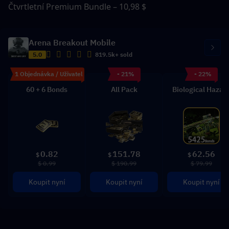
Čtvrtletní Premium Bundle – 10,98 $
Arena Breakout Mobile
5.0
819.5k+ sold
1 Objednávka / Uživatel
- 21%
- 22%
60 + 6 Bonds
All Pack
Biological Hazar
0.82
151.78
62.56
$
$
$
$ 0.99
$ 190.99
$ 79.99
Koupit nyní
Koupit nyní
Koupit nyní