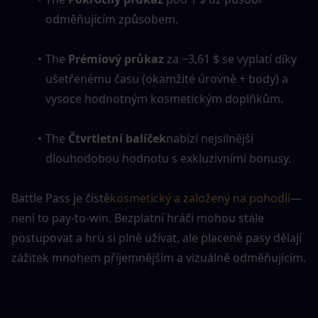
odměňujícím způsobem.
The 
Prémiový průkaz
 za ~3,61 $ se vyplatí díky 
ušetřenému času (okamžité úrovně + body) a 
vysoce hodnotným kosmetickým doplňkům.
The 
Čtvrtletní balíček
nabízí nejsilnější 
dlouhodobou hodnotu s exkluzivními bonusy.
Battle Pass je čistě
kosmetický a založený na pohodlí
— 
není to pay-to-win. Bezplatní hráči mohou stále 
postupovat a hru si plně užívat, ale placené pasy dělají 
zážitek mnohem příjemnějším a vizuálně odměňujícím.