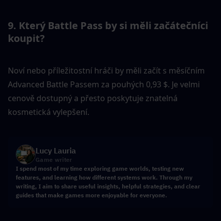
9. Který Battle Pass by si měli začátečníci 
koupit?
Noví nebo příležitostní hráči by měli začít s měsíčním 
Advanced Battle Passem za pouhých 0,93 $. Je velmi 
cenově dostupný a přesto poskytuje znatelná 
kosmetická vylepšení.
Lucy Lauria
Game writer
I spend most of my time exploring game worlds, testing new
features, and learning how different systems work. Through my
writing, I aim to share useful insights, helpful strategies, and clear
guides that make games more enjoyable for everyone.