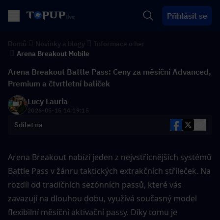
Přihlásit se
Domů
Novinky a blogy
Informace o her
Arena Breakout Mobile
Arena Breakout Battle Pass: Ceny za měsíční Advanced,
Premium a čtvrtletní balíček
Lucy Lauria
2026-05-15 14:19:15
Sdílet na
Arena Breakout nabízí jeden z nejvstřícnějších systémů 
Battle Pass v žánru taktických extrakčních stříleček. Na 
rozdíl od tradičních sezónních passů, které vás 
zavazují na dlouhou dobu, využívá současný model 
flexibilní měsíční aktivační passy. Díky tomu je 