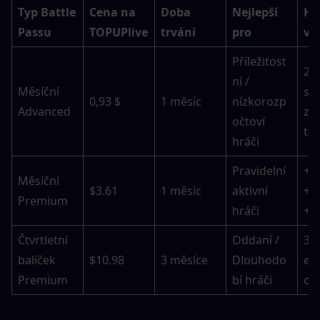
Typ Battle 
Cena na 
Doba 
Nejlepší 
Hla
Passu
TOPUPlive
trvání
pro
vý
Příležitost
2 e
ní / 
Měsíční 
ski
0,93 $
1 měsíc
nízkorozp
Advanced
zla
očtoví 
to
hráči
Pravidelní 
+C
Měsíční 
$3.61
1 měsíc
aktivní 
+Úr
Premium
hráči
+B
Čtvrtletní 
Oddaní / 
3 m
balíček 
$10.98
3 měsíce
Dlouhodo
exk
Premium
bí hráči
out