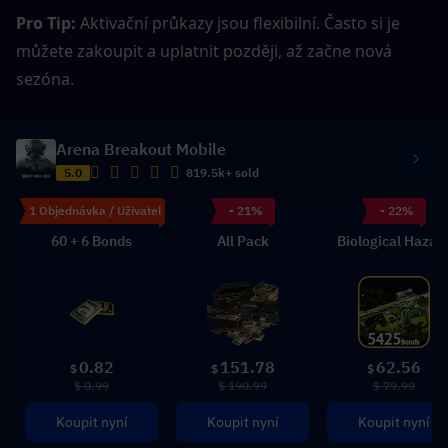
Pro Tip: 
Aktivační průkazy jsou flexibilní. Často si je 
můžete zakoupit a uplatnit později, až začne nová 
sezóna.
Arena Breakout Mobile
5.0
819.5k+ sold
1 Objednávka / Uživatel
- 21%
- 22%
60 + 6 Bonds
All Pack
Biological Hazar
0.82
151.78
62.56
$
$
$
$ 0.99
$ 190.99
$ 79.99
Koupit nyní
Koupit nyní
Koupit nyní