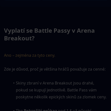
Vyplatí se Battle Passy v Arena 
Breakout?
Ano – zejména za tyto ceny.
Zde je důvod, proč je většina hráčů považuje za cenné:
Skiny zbraní v Arena Breakout jsou drahé, 
pokud se kupují jednotlivě. Battle Pass vám 
poskytne několik epických skinů za zlomek ceny.
The 
Pokročilý průkaz
 pod 1 $ už působí 