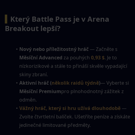
▍
Který Battle Pass je v Arena 
Breakout lepší?
Nový nebo příležitostný hráč
 — Začněte s 
Měsíční Advanced
 za pouhých 
0,93 $
. Je to 
nízkorizikové a stále to přináší skvěle vypadající 
skiny zbraní.
Aktivní hráč (
několik raidů týdně
)
— Vyberte si 
Měsíční Premium
pro plnohodnotný zážitek z 
odměn.
Vážný hráč, který si hru užívá dlouhodobě
— 
Zvolte čtvrtletní balíček. Ušetříte peníze a získáte 
jedinečné limitované předměty.