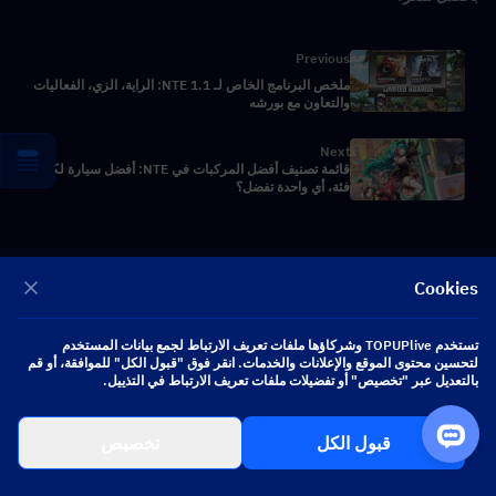
Previous
ملخص البرنامج الخاص لـ NTE 1.1: الراية، الزي، الفعاليات
والتعاون مع بورشه
Next
قائمة تصنيف أفضل المركبات في NTE: أفضل سيارة لكل
فئة، أي واحدة تفضل؟
Cookies
الولايات المتحدة - USD
تستخدم TOPUPlive وشركاؤها ملفات تعريف الارتباط لجمع بيانات المستخدم
العربية
لتحسين محتوى الموقع والإعلانات والخدمات. انقر فوق "قبول الكل" للموافقة، أو قم
بالتعديل عبر "تخصيص" أو تفضيلات ملفات تعريف الارتباط في التذييل.
احصل على عروض ألعاب مخصصة
قبول الكل
تخصيص