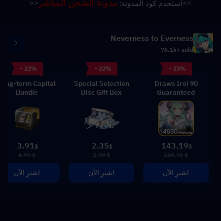
مدونة الشحن المباشر
>>
استخدم كود المدونة: 
<<
Neverness to Everness
76.1k+ sold
- 22%
- 22%
- 23%
Long-term Capital
Special Selection
90 Draws Iroi
Bundle
Disc Gift Box
Guaranteed
3.91
2.35
143.19
$
$
$
$ 4.99
$ 2.99
$ 184.96
اشترِ الآن
اشترِ الآن
اشترِ الآن