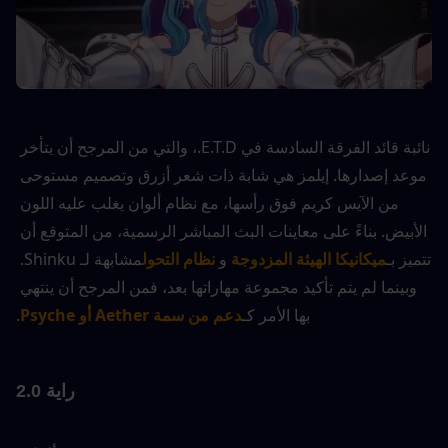
نائبة قائد الفرقة السادسة في E.T.D.، والتي من المرجح أن يتأخر 
موعد إصدارها. إيلمز هي شابة ذات شعر أزرق وتصميم مستوحى 
من الآيس كريم فوق رأسها، مع نظام ألوان يغلب عليه اللون 
الأبيض. بناءً على معاينات البث المباشر الرسمية، من المتوقع أن 
تتميز بـ
ميكانيكا الهيئة المزدوجة
 و 
نظام التحول
مشابهة لـ Shinku. 
وبينما لم يتم تأكيد مجموعة مهاراتها بعد، فمن المرجح أن ينتهي 
بها الأمر كـ
دعم من سمة Aether أو Psyche
.
راية 2.0