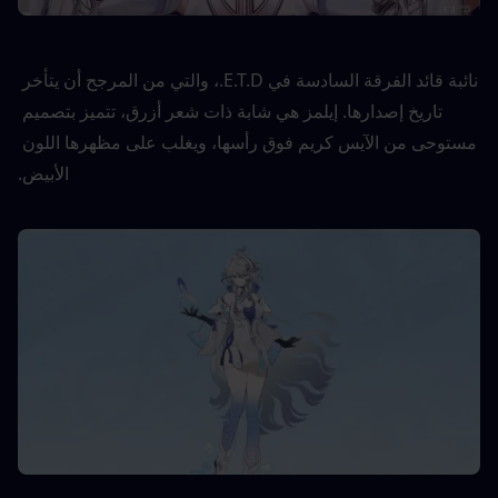
نائبة قائد الفرقة السادسة في E.T.D.، والتي من المرجح أن يتأخر 
تاريخ إصدارها. إيلمز هي شابة ذات شعر أزرق، تتميز بتصميم 
مستوحى من الآيس كريم فوق رأسها، ويغلب على مظهرها اللون 
الأبيض.