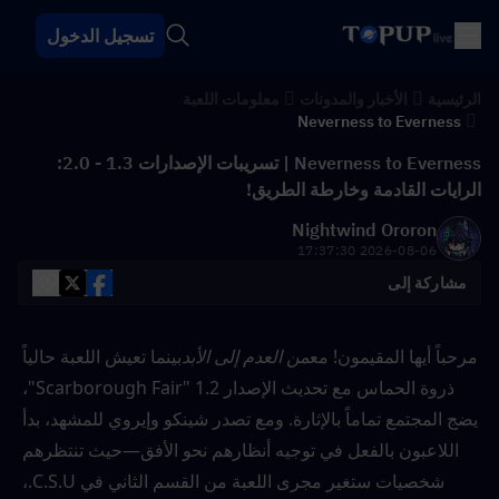
تسجيل الدخول
الرئيسية
الأخبار والمدونات
معلومات اللعبة
Neverness to Everness
Neverness to Everness | تسريبات الإصدارات 1.3 - 2.0:
الرايات القادمة وخارطة الطريق!
Nightwind Ororon
2026-08-06 17:37:30
مشاركة إلى
مرحباً أيها المقيمون! مع
من العدم إلى الأبد
بينما تعيش اللعبة حالياً 
ذروة الحماس مع تحديث الإصدار 1.2 "Scarborough Fair"، 
يضج المجتمع تماماً بالإثارة. ومع تصدر شينكو وإيروي للمشهد، بدأ 
اللاعبون بالفعل في توجيه أنظارهم نحو الأفق—حيث تنتظرهم 
شخصيات ستغير مجرى اللعبة من القسم الثاني في C.S.U.، 