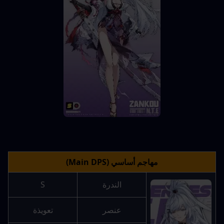
مهاجم أساسي (Main DPS)
الندرة
S
عنصر
تعويذة