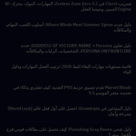
تسريب Claret في Zenless Zone Zero 3.2: المهارات، المواد، محرك W-
Engine المميز، وسينما العقل
دليل حدث Where Winds Meet Summer Spree: أسلوب اللعب، المهام،
والمكافآت
دليل تعاون GODDESS OF VICTORY: NIKKE × Persona: حدث
PERSONA ON FRONTLINE، الشخصيات، الرايات والمكافآت
قائمة مستويات مهارات البقاء للبط 2026: ترتيب أفضل المهارات ودليل
البناء
Marvel Rivals تقدم تنسيق حزمة PYO الجديد: كيف تشتري بذكاء في
تحديث متجر الموسم 9.5
دليل المبتدئين في Growtopia: احصل على أول قفل عالم (World Lock)
بسرعة وأمان
دليل شحن Punishing Gray Raven: كيف تحصل على بطاقات قوس قزح
بأفضل سعر؟