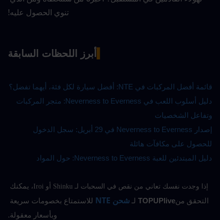
تنوي الحصول عليه!
▍
أبرز اللحظات السابقة
قائمة أفضل المركبات في NTE: أفضل سيارة لكل فئة، أيهما تفضل؟
دليل أسلوب اللعب في Neverness to Everness: متجر المركبات 
وتفاعل الشخصيات
إصدار Neverness to Everness في 29 أبريل: سجل الدخول 
للحصول على مكافآت هائلة
دليل المبتدئين للعبة Neverness to Everness: حول المواد
، يمكنك 
إذا وجدت نفسك تعاني من نقص في السحبات لـ Shinku أو Iroi
شحن NTE
التحقق من
TOPUPlive
 لـ
للاستمتاع بخصومات سريعة 
وبأسعار معقولة.