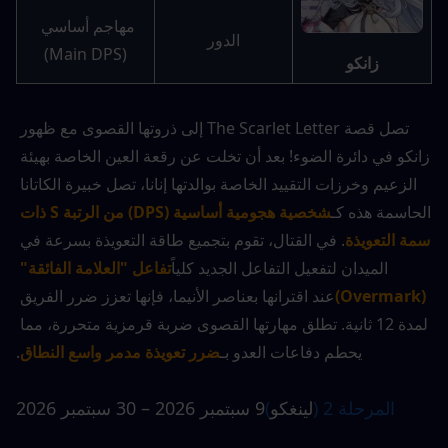
مهاجم أساسي 
الدور
(Main DPS)
زانكو
تصل قصة The Scarlet Letter إلى ذروتها القصوى مع ظهور 
زانكو في دائرة الضوء! بعد أن تخلت عن رقعة العين الخاصة بهيئة 
الزعيم وخرزات التقييد الخاصة بوالدتها إنانا، تصل خبيرة الكاتانا 
الحاسمة هذه كـ
شخصية هجومية أساسية (DPS) من الرتبة S ذات 
سمة التعويذة
. في القتال، تقوم بتجميع طاقة التعويذة بسرعة في 
الميدان لتفعيل التفاعل الجديد كلياً
تفاعل "العلامة الفائقة" 
(Overmark)
عند اقترانها بعناصر الأنيما، فإنها تعزز ضرر الفريق 
لمدة 12 ثانية. تطلق مهارتها القصوى ضربة قرمزية متحررة، مما 
يحطم دفاعات العدو بـ
ضرر تعويذة مدمر واسع النطاق
.
المرحلة 2 (
لينغكو
)
9 سبتمبر 2026 – 30 سبتمبر 2026