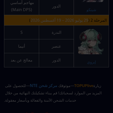
مهاجم أساسي 
الدور
(Main DPS)
شينكو
المرحلة 2 (
29 يوليو 2026 – 19 أغسطس 2026
)
الندرة
S
عنصر
أنيما
الدور
معالج عن بعد
إيروي
مركز شحن NTE
زيارة
TOPUPlive
—موثوقك
—للحصول على 
المزيد من الموارد لسحباتك! قم ببناء تشكيلتك النهائية من خلال 
خدمات الشحن الآمنة والفعالة وبأسعار معقولة.