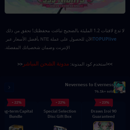
لا تدع لافتات 1.2 المليئة بالضجيج تباغت محفظتك!
تحقق من ذلك
TOPUPlive
الآن للحصول على عملة NTE بأفضل الأسعار عبر 
الإنترنت وضمان شخصياتك المفضلة.
مدونة الشحن المباشر
>>
استخدم كود المدونة: 
<<
Neverness to Everness
76.1k+ sold
- 22%
- 22%
- 23%
Long-term Capital
Special Selection
90 Draws Iroi
Bundle
Disc Gift Box
Guaranteed