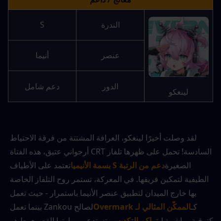
الندرة
S
عنصر
أنيما
الدور
دعم شامل
لينغكو
لقد وصلت أخيرًا لينغكو، العرافة المشتتة من فرقة الاحتياط 
السادسة! تحمل على ظهرها تلفاز CRT أرجواني عتيق، هذه الفتاة 
الصغيرة
دعم من الرتبة S بسمة الأنيميا
تعتمد على الأطياف 
الطيفية لتمكين فريقها. في المعركة، تستمر روح التلفاز الخاصة 
بها خارج الميدان لتطبيق عنصر الأنيما باستمرار - حيث تعمل 
كـ
الممكّن المثالي لـ Overmark
لصالح Zankou بينما تعمل 
كترقية مباشرة لـ
تراكم التكديس
. تستدعي مهارتها القصوى طيف 