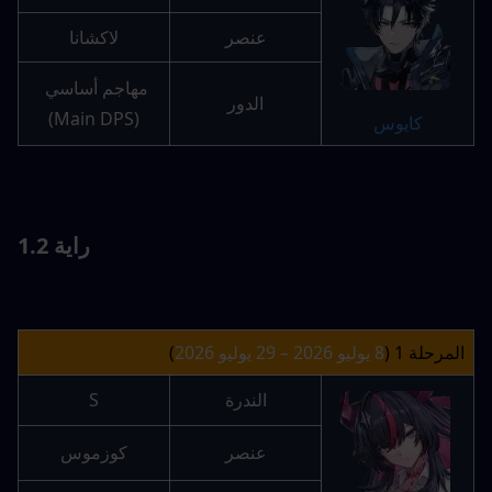
عنصر
لاكشانا
مهاجم أساسي 
الدور
(Main DPS)
كايوس
راية 1.2
المرحلة 1 (
8 يوليو 2026 – 29 يوليو 2026
)
الندرة
S
عنصر
كوزموس