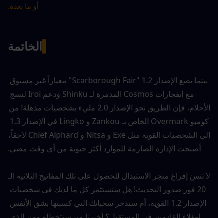
أو ما بعده.
▍
الخاتمة
بينما يضع الإصدار 1.2 "Scarborough Fair" معياراً غير مسبوق 
مع انفجارات Cosmos المدمرة لـ Shinku ودعم Iroi لنسج 
الأحلام، فإن الطريق نحو الإصدار 2.0 مليء بشخصيات مذهلة! من 
كومبو Overmark الخاص بـ Zankou و Lingko في الإصدار 1.3 
إلى الشخصيات القوية مثل Exe و Nitsa و Chief Alphard لاحقاً، 
أصبحت الإدارة الصارمة للموارد أكثر حيوية من أي وقت مضى.
لا تنسَ إفراغ متجر الاستبدال للحصول على تلك المفاتيح الثلاثية الـ 
20 فور صدور التحديث! هل ستستثمر كل ما لديك في شخصيات 
الإصدار 1.2 القوية، أم ستدخر سحباتك التي كسبتها بشق الأنفس 
لهؤلاء القادمين في المستقبل؟ أخبرنا من ستتخطاه ومن الذي 