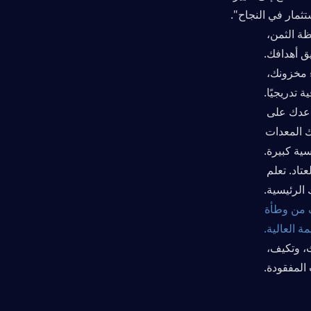
ثمار في النجاح".
عرّف "الأدوات القابلة للاستهلاك": عليك أن تدرك أن جميع المعدات، مهما كانت باهظة الثمن، 
يق أهدافك.
ابدأ بخطوات صغيرة: ابدأ بمعدات منخفضة التكلفة وفعالة. ومع اكتسابك للثقة وبناء مخزونك، 
ة تدريجيًا.
"استخدمه أو ستخسره": إن تخزين المعدات عالية المستوى في مخبئك لن يساعدك على 
الفوز في الغارات. استخدم أفضل معداتك عندما يكون لديك هدف محدد توفر فيه تلك المعدات 
سية كبيرة.
استفد من جولات الـ Scav: جولات الـ Scav هي وسيلة مجانية للحصول على العتاد. تعلم 
الرئيسية.
التأمين كشبكة أمان: يخفف التأمين من بعض الخسائر. إنه ليس ضماناً، ولكنه يخفف من وطأة 
ة العالية.
التركيز على التعلم: كل حالة وفاة هي فرصة للتعلم. قم بتحليل الخطأ الذي حدث، وتكيف، 
المفقودة.