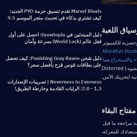
Marvel Rivals تقدم تنسيق حزمة PYO الجديد:
كيف تشتري بذكاء في تحديث متجر الموسم 9.5
ياق اللعبة
دليل المبتدئين في Growtopia: احصل على أول
قفل عالم (World Lock) بسرعة وأمان
Arena Breakout: Infinite هي لعبة تصويب تكتيكية للاستخراج، مجانية للعب وحصرية للكمبيوتر 
تم تطويرها بواسطة Morefun Studios 
دليل شحن Punishing Gray Raven: كيف تحصل
ونشرتها Level Infinite، وهي تغمرك في غارات عالية المخاطر حيث يكون البقاء والاستخراج هما 
على بطاقات قوس قزح بأفضل سعر؟
وضع وادي مشوه (Distorted 
Neverness to Everness | تسريبات الإصدارات
1.3 - 2.0: الرايات القادمة وخارطة الطريق!
مفتاح البقاء
يبدأ النجاح حتى قبل أن تخطو قدمك داخل المنطقة المظلمة (Dark Zone). إن قائمة مراجعة ما قبل 
ستعدادك للمعركة.