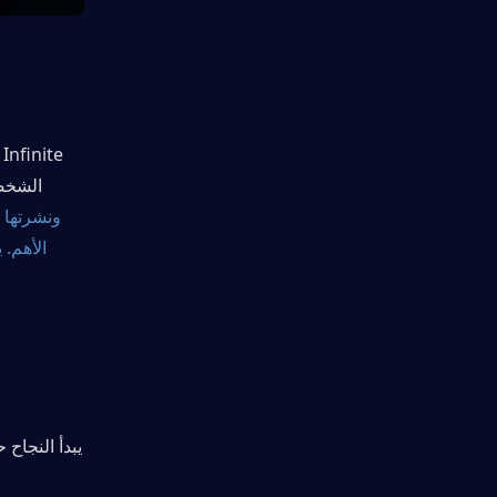
▍استخلاص المعلومات بعد الغارة: تعلم
من كل مواجهة
▍الأسئلة الشائعة (FAQ)
▍هل أنت مستعد للسيطرة على المنطقة
الشخصي، متو
المظلمة؟
الأهم. ي