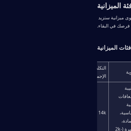
ة الميزانية
لا تحتاج إلى معدات من الفئة الأولى لتحقيق النجاح. الخيارات الذكية في كل مستوى ميزانية ستزيد 
فرصك في البقاء.
ئات الميزانية
التكلفة 
ية
الإجمالية
حقيبة 
إسعافات 
أولية 
أساسية، 
8k - 14k
ضمادة، 
جبيرة (2k-