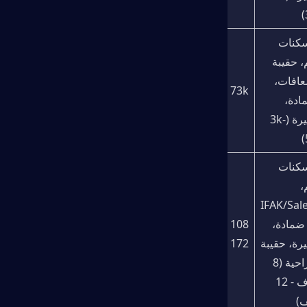
مسكنات 
ألم، حقيبة 
إسعافات، 
46k - 73k
ضمادة، 
جبيرة (3k-
مسكنات 
ألم، 
IFAK/Sal
a، ضمادة، 
108 ألف - 
جبيرة، حقيبة 
172 ألف
جراحية (8 
آلاف - 12 
ف)