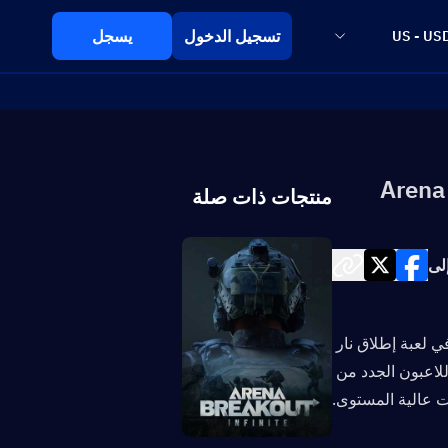
تسجيل الدخول
يسجل
US - US
منتجات ذات صلة
لى
يمكن أن يشعر الغوص في Arena Breakout: Infinite بالإرهاق. يتم إلقاؤك في لعبة إطلاق نار 
تكتيكية وحشية حيث تعني حركة واحدة خاطئة فقدان كل شيء. غالبًا ما يعاني اللاعبون الجدد من 
ت عالية المستوى.