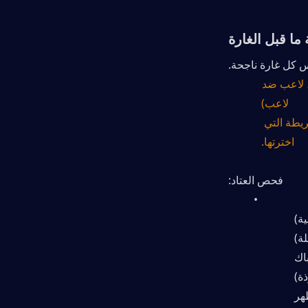
ما قبل الغارة
اس كل غارة ناجحة.
الهدف: ما هو هدفك من هذه الغارة؟ (على سبيل المثال، غنائم محددة، عنصر مهمة، لاعب ضد 
لاعب)
معرفة الخريطة: راجع نقاط الاستخراج ومناطق الغنائم عالية القيمة في الخريطة التي 
اخترتها.
فحص العتاد:
ة)
لة)
اك
ة)
هر