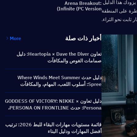
تكتفي العديد من الأدلة بخدش السطح فقط، مما يتركك عرضة للأخطاء الشائعة. يزودك هذا الدليل 
Arena Breakout:
Infinite (PC Version)
الشامل بالمعرفة والاستراتيجيات الأساسية للبقاء على قيد الحياة، والازدهار، والسيطرة على المنطقة 
أخبار ذات صلة
More
تعاون Heartopia × Dave the Diver: دليل
صمامات الغوص والمكافآت
دليل حدث Where Winds Meet Summer
Spree: أسلوب اللعب، المهام، والمكافآت
دليل تعاون GODDESS OF VICTORY: NIKKE ×
Persona: حدث PERSONA ON FRONTLINE،
الشخصيات، الرايات والمكافآت
قائمة مستويات مهارات البقاء للبط 2026: ترتيب
أفضل المهارات ودليل البناء