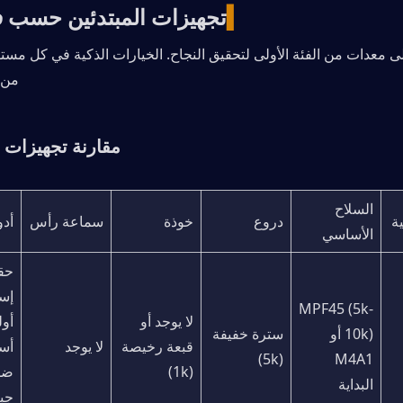
▍
تجهيزات المبتدئين حسب فئ
من 
مقارنة تجهيزات ف
السلاح 
ية
دروع
خوذة
سماعة رأس
أدو
الأساسي
MPF45 (5k-
لا يوجد أو 
صفر 
10k) أو 
سترة خفيفة 
قبعة رخيصة 
لا يوجد
(5k)
M4A1 
(1k)
البداية