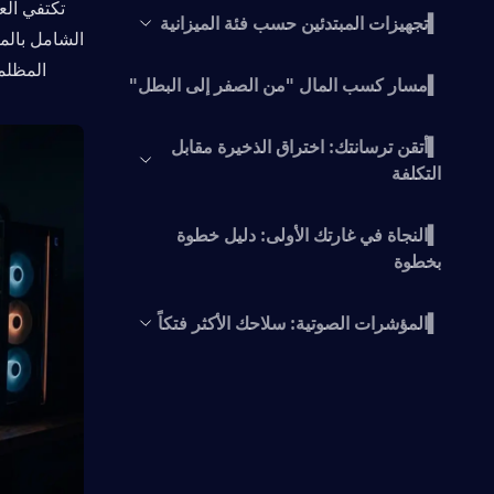
▍تجهيزات المبتدئين حسب فئة الميزانية
المظلمة (Dark Zone). استعد لتحويل رحلتك من "الصفر إلى البط
▍مسار كسب المال "من الصفر إلى البطل"
▍أتقن ترسانتك: اختراق الذخيرة مقابل
التكلفة
▍النجاة في غارتك الأولى: دليل خطوة
بخطوة
▍المؤشرات الصوتية: سلاحك الأكثر فتكاً
▍التأمين: هل يستحق العناء؟
▍أخطاء المبتدئين الشائعة وكيفية إصلاحها