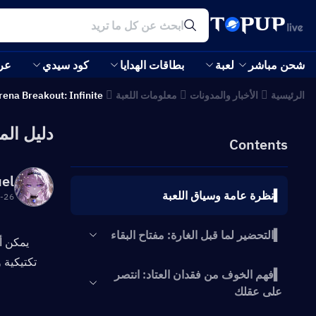
شحن مباشر
لعبة
بطاقات الهدايا
كود سيدي
عر
الرئيسية
الأخبار والمدونات
معلومات اللعبة
rena Breakout: Infinite
دليل المبتدئين للعبة e
Contents
el
▍نظرة عامة وسياق اللعبة
:58:35
▍التحضير لما قبل الغارة: مفتاح البقاء
▍فهم الخوف من فقدان العتاد: انتصر
على عقلك