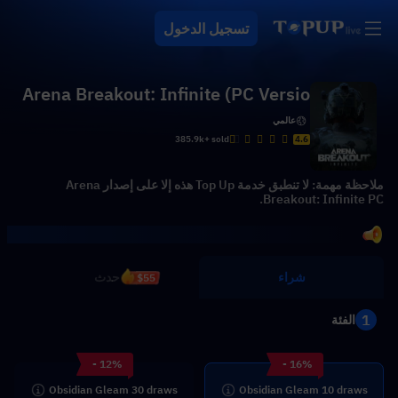
تسجيل الدخول
Arena Breakout: Infinite (PC Versio
n)
عالمي
385.9k+ sold
4.6
ملاحظة مهمة: لا تنطبق خدمة Top Up هذه إلا على إصدار Arena
Breakout: Infinite PC.
شراء
حدث
$55
1
الفئة
- 12%
- 16%
Obsidian Gleam 30 draws
Obsidian Gleam 10 draws