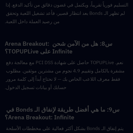
التسليم فورياً تقريباً، ويكتمل في غضون دقائق من تأكيد الدفع. إذا 
لم تظهر الـ Bonds بعد انتظار قصير، فأعد تشغيل اللعبة وتحقق 
من رصيد العملة داخل اللعبة.
س8: هل من الآمن شحن Arena Breakout: 
Infinite على TOPUPLive؟
نعم. TOPUPLive حاصل على شهادة PCI DSS مع معالجة دفع 
مشفرة بالكامل وتقييم 4.9 نجوم من مشترين موثقين. مطلوب 
فقط معرف اللاعب الخاص بك — لا نحتاج أبداً إلى كلمة مرور 
حسابك أو بيانات تسجيل الدخول.
س9: ما هي أفضل طريقة لإنفاق الـ Bonds في 
Arena Breakout: Infinite؟
يتم إنفاق الـ Bonds بشكل أكثر فعالية على مخططات الأسلحة 