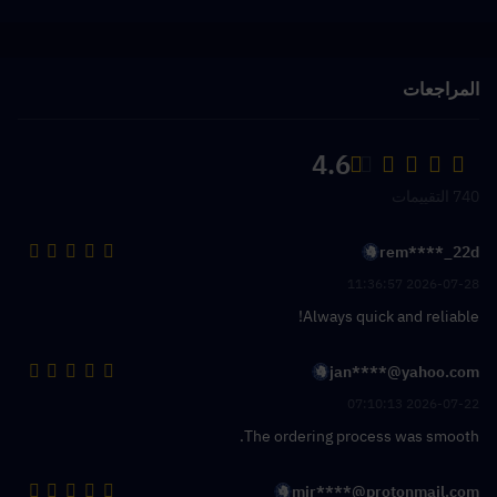
المراجعات
4.6
740 التقييمات
rem****_22d
2026-07-28 11:36:57
Always quick and reliable!
jan****@yahoo.com
2026-07-22 07:10:13
The ordering process was smooth.
mir****@protonmail.com