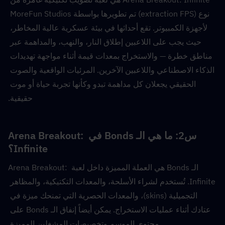
نوع (extraction FPS) تم تطويرها بواسطة MoreFun Studios 
لأجهزة الكمبيوتر. تقع أحداثها في بيئة عسكرية عالية المخاطر، 
حيث يجب على اللاعبين إطلاق النار، والنهب، والمداهمة عبر 
مناطق خطرة — والاستخراج بمعدات قيمة أثناء مواجهة تهديدات 
الذكاء الاصطناعي واللاعبين الآخرين. المرئيات الواقعية والصوت 
الحقيقي يجعلان كل مداهمة تبدو وكأنها تجربة حياة أو موت 
حقيقية.
س2: ما هي الـ Bonds في Arena Breakout: 
Infinite؟
الـ Bonds هي العملة المميزة داخل لعبة Arena Breakout: 
Infinite. تُستخدم لشراء الأسلحة، والمعدات التكتيكية، والمظاهر 
التجميلية (skins)، والمعدات الحصرية التي تمنحك ميزة في 
عتادك أثناء عمليات الاستخراج. يمكن أيضاً إنفاق الـ Bonds على 
محتوى الموسم وتخصيصات المشغلين المميزة.