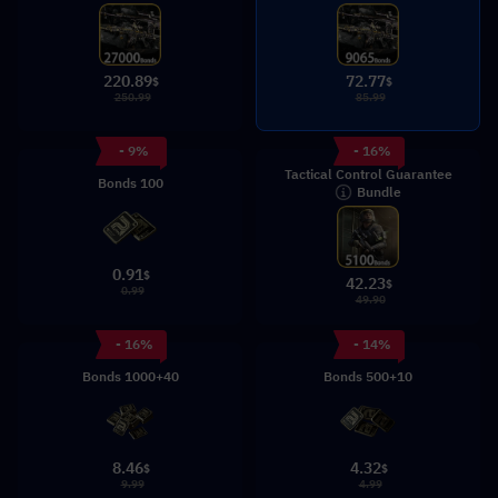
220.89
72.77
$
$
250.99
85.99
- 9%
- 16%
Tactical Control Guarantee
100 Bonds
Bundle
0.91
$
42.23
$
0.99
49.90
- 16%
- 14%
1000+40 Bonds
500+10 Bonds
8.46
4.32
$
$
9.99
4.99