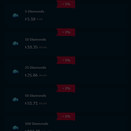
- 3%
5 Diamonds
5.18
$
5.33
- 3%
10 Diamonds
10.35
$
10.66
- 3%
25 Diamonds
25.86
$
26.65
- 3%
50 Diamonds
51.71
$
53.30
- 3%
100 Diamonds