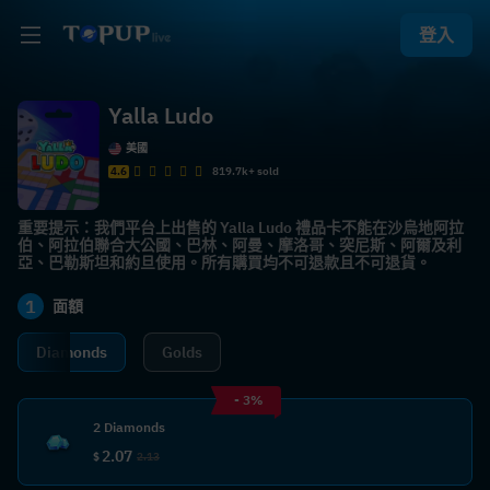
登入
Yalla Ludo
美國
4.6
819.7k+ sold
重要提示：我們平台上出售的 Yalla Ludo 禮品卡不能在沙烏地阿拉
伯、阿拉伯聯合大公國、巴林、阿曼、摩洛哥、突尼斯、阿爾及利
亞、巴勒斯坦和約旦使用。所有購買均不可退款且不可退貨。
1
面額
Diamonds
Golds
- 3%
2 Diamonds
2.07
$
2.13