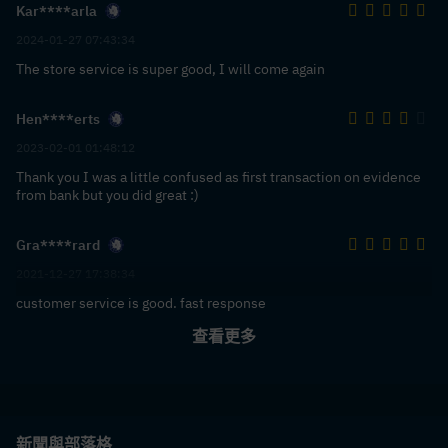
Kar****arla
2024-01-27 07:43:34
The store service is super good, I will come again
Hen****erts
2023-02-01 01:48:12
Thank you I was a little confused as first transaction on evidence
from bank but you did great :)
Gra****rard
2021-12-27 17:38:34
customer service is good. fast response
查看更多
新聞與部落格