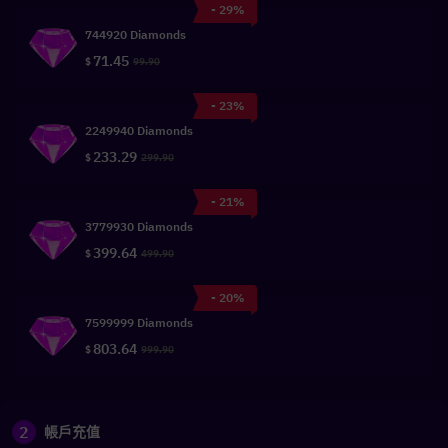
- 29%
744920 Diamonds
71.45
$
99.90
- 23%
2249940 Diamonds
233.29
$
299.90
- 21%
3779930 Diamonds
399.64
$
499.90
- 20%
7599999 Diamonds
803.64
$
999.90
2
帳戶充值