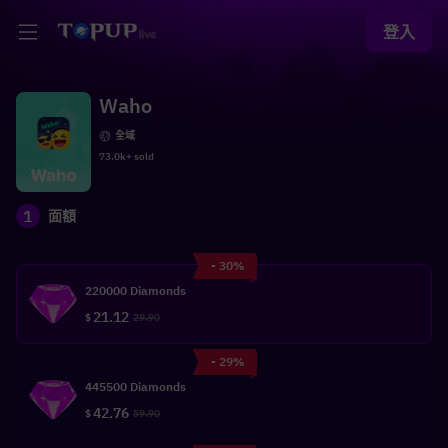
登入
Waho
全域
73.0k+ sold
1
面額
- 30%
220000 Diamonds
21.12
$
29.90
- 29%
445500 Diamonds
42.76
$
59.90