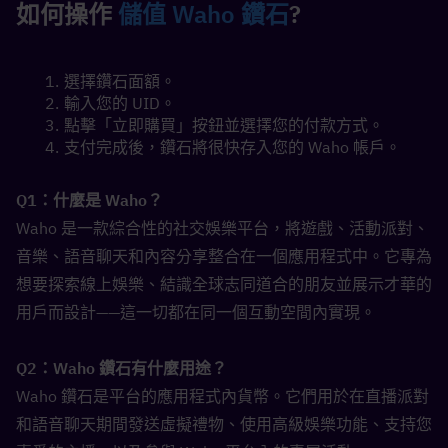
如何操作 
儲值 Waho 鑽石
?
選擇鑽石面額。
輸入您的 UID。
點擊「立即購買」按鈕並選擇您的付款方式。
支付完成後，鑽石將很快存入您的 Waho 帳戶。
Q1：什麼是 Waho？  
Waho 是一款綜合性的社交娛樂平台，將遊戲、活動派對、
音樂、語音聊天和內容分享整合在一個應用程式中。它專為
想要探索線上娛樂、結識全球志同道合的朋友並展示才華的
用戶而設計——這一切都在同一個互動空間內實現。
Q2：Waho 鑽石有什麼用途？  
Waho 鑽石是平台的應用程式內貨幣。它們用於在直播派對
和語音聊天期間發送虛擬禮物、使用高級娛樂功能、支持您