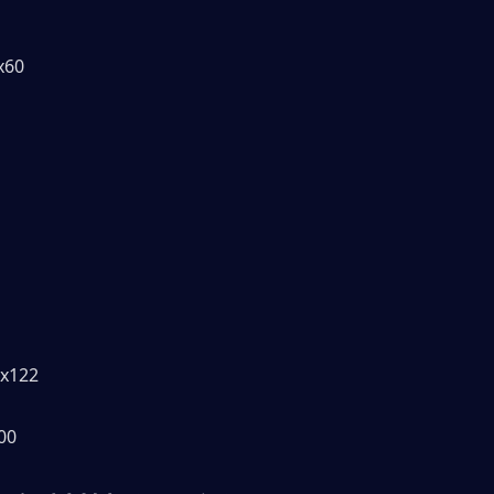
60
122
00