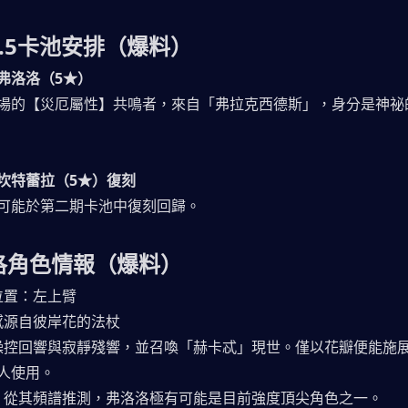
2.5卡池安排（爆料）
弗洛洛（5★）
場的【災厄屬性】共鳴者，來自「弗拉克西德斯」，身分是神祕
坎特蕾拉（5★）復刻
可能於第二期卡池中復刻回歸。
洛洛角色情報（爆料）
位置：左上臂
感源自彼岸花的法杖
操控回響與寂靜殘響，並召喚「赫卡忒」現世。僅以花瓣便能施
人使用。
：從其頻譜推測，弗洛洛極有可能是目前強度頂尖角色之一。