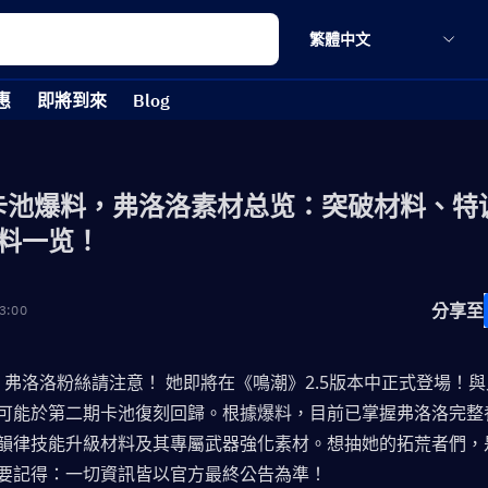
繁體中文
惠
即將到來
Blog
5卡池爆料，弗洛洛素材总览：突破材料、特
料一览！
分享至
3:00
息，弗洛洛粉絲請注意！ 她即將在《鳴潮》2.5版本中正式登場！
可能於第二期卡池復刻回歸。根據爆料，目前已掌握弗洛洛完整
韻律技能升級材料及其專屬武器強化素材。想抽她的拓荒者們，
要記得：一切資訊皆以官方最終公告為準！