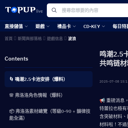
直接儲值
遊戲
禮品卡
CD-KEY
每日特
首頁
新聞與部落格
遊戲信息
波浪
鸣潮2.
Contents
共鸣链材
🌀 鳴潮2.5卡池安排（爆料）
2025-07-08 15:1
🌸 弗洛洛角色情報（爆料）
📢 重磅消
特蕾拉也極有
📦 弗洛洛素材總覽（等級0-90 + 韻律技
含突破材料、
能全滿）
材料啦！不過