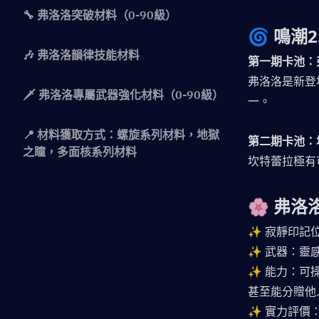
🔧 弗洛洛突破材料（0-90級）
🌀 鳴潮
🎶 弗洛洛韻律技能材料
第一期卡池：
弗洛洛是新登
🗡️ 弗洛洛專屬武器強化材料（0-90級）
一。
📍 材料獲取方式：螺旋系列材料，地獄
第二期卡池：
之瞳，多面核系列材料
坎特蕾拉極有
🌸 弗
✨ 寂靜印記
✨ 武器：靈
✨ 能力：可
甚至能分贈他
✨ 實力評價