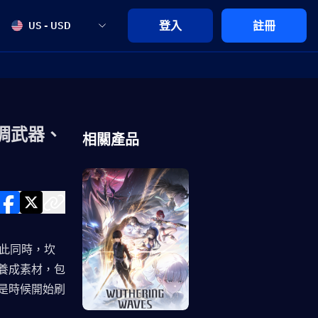
登入
註冊
US - USD
调武器、
相關產品
與此同時，坎
養成素材，包
是時候開始刷