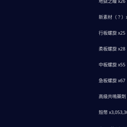
地獄之瞳 x26
新素材（？）x
行板螺旋 x25
柔板螺旋 x28
中板螺旋 x55
急板螺旋 x67
高級共鳴藥劑 x
殼幣 x3,053,3