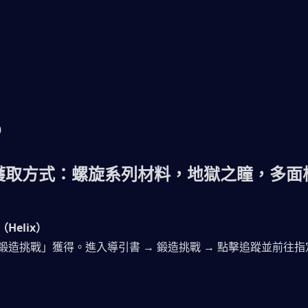
0
料獲取方式：螺旋系列材料，
地獄之瞳，多面
Helix）
鍛造挑戰」獲得。進入導引書 → 鍛造挑戰 → 點擊追蹤並前往