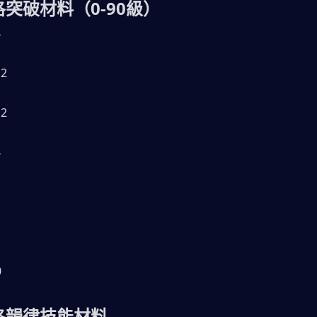
洛突破材料（0-90級）
4
2
2
4
0
洛洛韻律技能材料