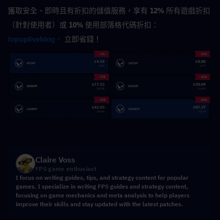
獲取安全、即時且有折扣的儲值服務，享有 
12%
 所有遊戲折扣
（針對使用者）或 
10%
 使用部落格代碼折扣：
topupliveblog
。
 立即省錢！
Claire Voss
FPS game enthusiast
I focus on writing guides, tips, and strategy content for popular
games. I specialize in writing FPS guides and strategy content,
focusing on game mechanics and meta analysis to help players
improve their skills and stay updated with the latest patches.