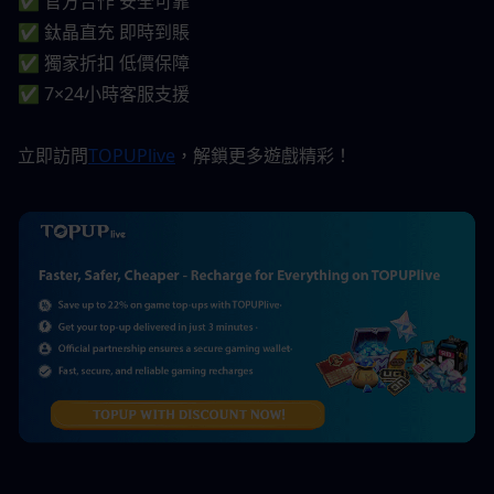
✅ 官方合作 安全可靠
✅ 鈦晶直充 即時到賬
✅ 獨家折扣 低價保障
✅ 7×24小時客服支援
立即訪問
TOPUPlive
，解鎖更多遊戲精彩！