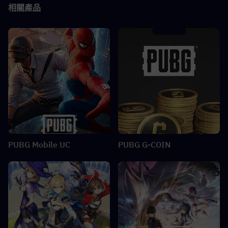
相關產品
PUBG Mobile UC
PUBG G-COIN