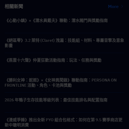
相關新聞
More
《心動小鎮》×《潛水員戴夫》聯動：潛水閥門與獎勵指南
《絕區零》3.2 萊特 (Claret) 洩漏：技能組、材料、專屬音擎及意象
影畫
《燕雲十六聲》仲夏狂歡活動指南：玩法、任務與獎勵
《勝利女神：妮姬》×《女神異聞錄》聯動指南：PERSONA ON
FRONTLINE 活動、角色、卡池與獎勵
2026 年鴨子生存技能等級列表：最佳技能排名與配置指南
《漫威爭鋒》推出全新 PYO 組合包格式：如何在第 9.5 賽季商店更
新中聰明消費