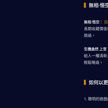
▍
無相·悟
如
無相·悟空：
長期收藏價值
跳過。
生機盎然 上官
給人一種清新
輕鬆略過。
▍
如何以更
1. 聰明的遊