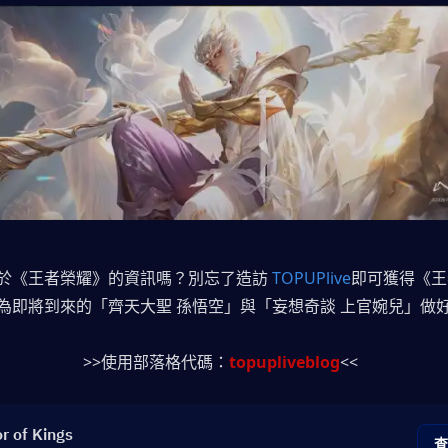
於《王者榮耀》的資訊嗎？別忘了造訪 
TOPUPlive
即可獲得《王
為即將到來的「齊天大聖 孫悟空」與「妄想奇談 上官婉兒」做
>>使用部落格代碼：
topupliveblog
<<
r of Kings