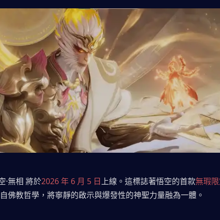
空·無相 將於
2026 年 6 月 5 日
上線。這標誌著悟空的首款
無瑕限
a 汲取自佛教哲學，將寧靜的啟示與爆發性的神聖力量融為一體。