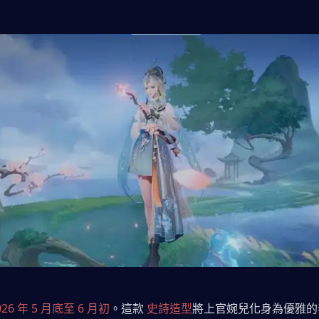
026 年 5 月底至 6 月初
。這款 
史詩造型
將上官婉兒化身為優雅的