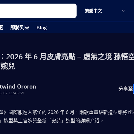
繁體中文
惠
即將到來
Blog
2026 年 6 月皮膚亮點 – 虛無之境 孫悟空
官婉兒
twind Ororon
分享至
6-02 11:45:57
》國際服進入繁忙的 2026 年 6 月，兩款重量級新造型即將
」造型與上官婉兒全新「史詩」造型的詳細介紹。