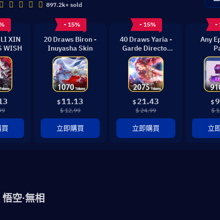
897.2k+ sold
5%
- 15%
- 15%
-
LI XIN
20 Draws Biron -
40 Draws Yaria -
Any Ep
S WISH
Inuyasha Skin
Garde Director
P
Skin
13
11.13
21.43
9
$
$
$
99
$ 12.99
$ 24.99
$ 1
購買
立即購買
立即購買
立
 悟空·無相