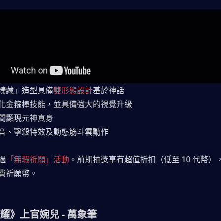
臻藏」造型具備
雙形態設計
基於神話
化金箍棒技能，並具備強大的視覺升級
間顯現元神真身
音、擊殺特效及動態筋斗雲動作
過
「無瑕祈願」活動
。前期抽獎享有超值折扣（低至 10 代幣）
費祈願幣。
耀》上官婉兒 - 萬象筆