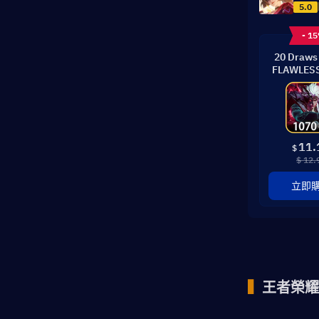
5.0
- 1
20 Draws 
FLAWLES
11.
$
$ 12.
立即
▍
王者榮耀