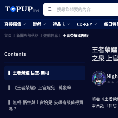
直接儲值
遊戲
禮品卡
CD-KEY
每日特
首頁
新聞與部落格
遊戲信息
王者榮耀國際服
王者榮耀：
Contents
之泉 上
▍王者榮耀 悟空·無相
Nigh
2026-0
▍《王者榮耀》上官婉兒 - 萬象筆
隨著《王者榮耀
▍無相·悟空與上官婉兒·妄想奇談值得買
空首款「無雙
嗎？