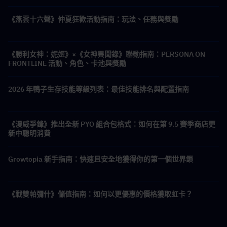
《燕雲十六聲》仲夏狂歡活動指南：玩法、任務與獎勵
《勝利女神：妮姬》×《女神異聞錄》聯動指南：PERSONA ON
FRONTLINE 活動、角色、卡池與獎勵
2026 年鴨子生存技能等級列表：最佳技能排名與配置指南
《漫威爭鋒》推出全新 PYO 組合包格式：如何在第 9.5 賽季商店更
新中聰明消費
Growtopia 新手指南：快速且安全地獲得你的第一個世界鎖
《戰雙帕彌什》儲值指南：如何以更優惠的價格獲取虹卡？