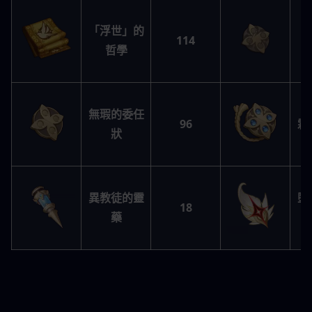
「浮世」的
114
哲學
無瑕的委任
96
霜
狀
異教徒的靈
墮
18
藥