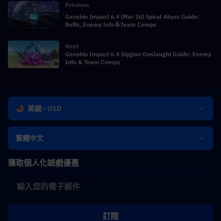
Previous
Genshin Impact 6.4 (Mar 16) Spiral Abyss Guide:
Buffs, Enemy Info＆Team Comps
Next
Genshin Impact 6.4 Stygian Onslaught Guide: Enemy
Info & Team Comps
美國 - USD
繁體中文
獲取個人化遊戲優惠
訂閱