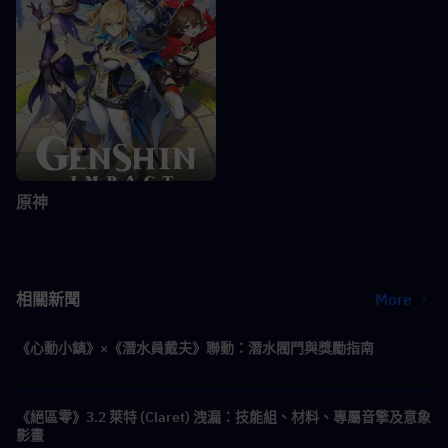
原神
相關新聞
More
《心動小鎮》×《潛水員戴夫》聯動：潛水閥門與獎勵指南
《絕區零》3.2 萊特 (Claret) 洩漏：技能組、材料、專屬音擎及意象
影畫