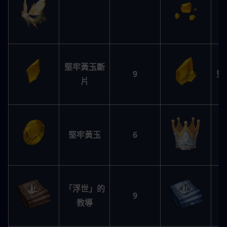
堅牢黃玉斷
9
堅
片
堅牢黃玉
6
「浮世」的
「
9
教導