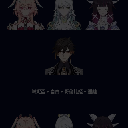
琳妮亞 + 自白 + 哥倫比婭 + 鍾離