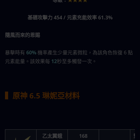
等級：
★★★★
基礎攻擊力 454 / 元素充能效率 61.3%
隨風而來的恩賜
暴擊時有 
60%
 機率產生少量元素微粒，為該角色恢復 6 點
元素能量。該效果每 
12
秒至多觸發一次。
▍原神 6.5 琳妮亞
材料
乙太翼蛾
168
堅