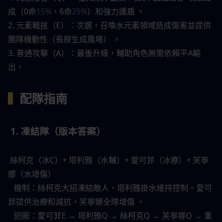
成（0命
15%
，6命
25%
）和強力護盾 。 
2. 元素戰技（E）：次選，召喚水元素領域造成傷害並提供
團隊機動性（長按生成風場） 。 
3. 普通攻擊（A）：最後升級，輔助角色無需依賴平A輸
出。 
▍
配隊指南 
 1. 凍結隊（版本答案） 
 絲柯克（冰C）+ 塔利雅（水輔）+ 愛可菲（冰療）+ 芙寧
娜（水增傷） 
   機制：絲柯克大招凍結敵人，塔利雅掛水維持控制。愛可
菲提供治療和減抗，芙寧娜全隊增傷 。 
   迴圈：愛可菲E → 塔利雅Q → 絲柯克Q → 芙寧娜Q → 重