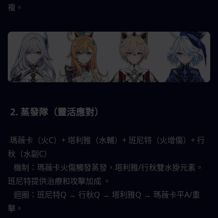
複。 
 2. 蒸發隊（靈活應對） 
 瑪薇卡（火C）+ 塔利雅（水輔）+ 班尼特（火增傷）+ 行
秋（水副C） 
   機制：瑪薇卡火傷觸發蒸發，塔利雅/行秋雙水掛元素。
班尼特提供治療和攻擊加成 。 
   迴圈：班尼特Q → 行秋Q → 塔利雅Q → 瑪薇卡平A/重
擊。 