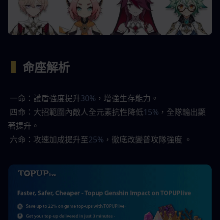
▍
命座解析 
 一命：護盾強度提升
30%
，增強生存能力。 
 四命：大招範圍內敵人全元素抗性降低
15%
，全隊輸出顯
著提升。 
 六命：攻速加成提升至
25%
，徹底改變普攻隊強度 。  