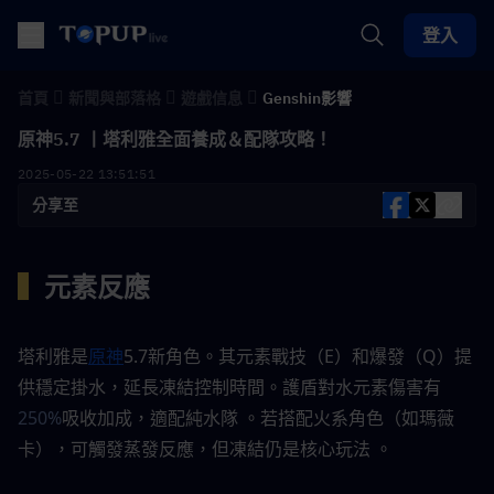
登入
首頁
新聞與部落格
遊戲信息
Genshin影響
原神5.7 丨塔利雅全面養成＆配隊攻略！
2025-05-22 13:51:51
分享至
▍
元素反應 
塔利雅是
原神
5.7新角色。其元素戰技（E）和爆發（Q）提
供穩定掛水，延長凍結控制時間。護盾對水元素傷害有
250%
吸收加成，適配純水隊 。若搭配火系角色（如瑪薇
卡），可觸發蒸發反應，但凍結仍是核心玩法 。 