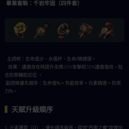
 畢業套裝：千岩牢固（四件套）
  主詞條：生命值沙、水傷杯、生命/精通頭。 
   效果：護盾存在時提升全隊
20%
攻擊和
30%
護盾強效，貼
合防禦輔助定位 。 
 副詞條優先順序：生命值% > 充能效率 > 元素精通 > 防禦
力%。 
▍
天賦升級順序 
1. 元素爆發（Q）：優先順序最高，提供“西風之眷”攻速加