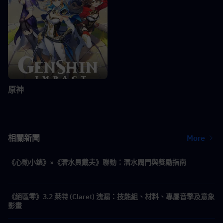
原神
相關新聞
More
《心動小鎮》×《潛水員戴夫》聯動：潛水閥門與獎勵指南
《絕區零》3.2 萊特 (Claret) 洩漏：技能組、材料、專屬音擎及意象
影畫