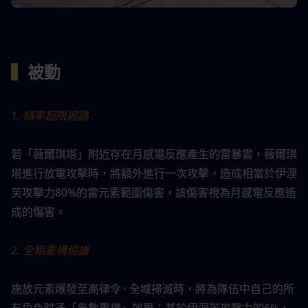
▍
被動
1. 頻率超限迴路
若「薇爾琪塔」附近存在月感電反應產生的雷暴雲，薇爾琪
塔進行放電攻擊時，將額外進行一次攻擊，造成相當於伊涅
芙攻擊力80%的雷元素範圍傷害，該傷害視為月感電反應造
成的傷害。
2. 全相重構協議
施放元素爆發至高律令 · 全域掃滅時，將為隊伍中自己的所
有角色賦予「參數重構」效果：基於伊涅芙攻擊力的6%，