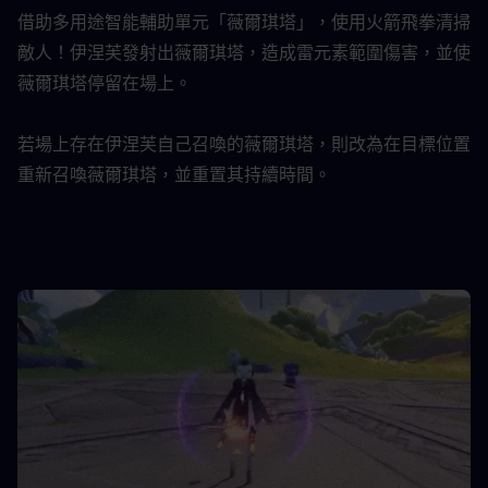
借助多用途智能輔助單元「薇爾琪塔」，使用火箭飛拳清掃
敵人！伊涅芙發射出薇爾琪塔，造成雷元素範圍傷害，並使
薇爾琪塔停留在場上。
若場上存在伊涅芙自己召喚的薇爾琪塔，則改為在目標位置
重新召喚薇爾琪塔，並重置其持續時間。