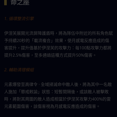
▍
命之座
1. 循環整流引擎
伊涅芙展開光流屏障護盾時，將為隊伍中附近的所有角色賦
予持續20秒的「載流複合」效果，使月感電反應造成的傷
害提升，提升值基於伊涅芙的攻擊力：每100點攻擊力都將
提升2.5%傷害，至多通過這種方式提升50%傷害。
2. 輔助清理模組
元素爆發至高律令 · 全域掃滅命中敵人後，將為其中一名敵
人施加「懲戒敕諭」狀態：短暫間隔後，或該敵人被擊敗
時，將對其周圍的敵人造成相當於伊涅芙攻擊力400%的雷
元素範圍傷害，該傷害視為月感電反應造成的傷害。