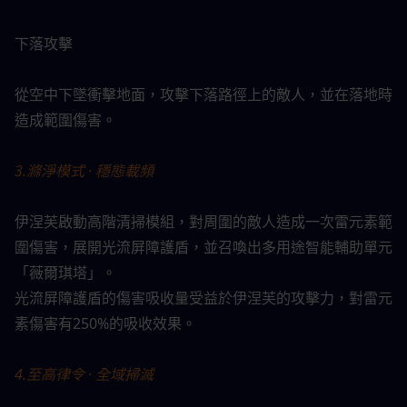
下落攻擊
從空中下墜衝擊地面，攻擊下落路徑上的敵人，並在落地時
造成範圍傷害。
3.滌淨模式 · 穩態載頻
伊涅芙啟動高階清掃模組，對周圍的敵人造成一次雷元素範
圍傷害，展開光流屏障護盾，並召喚出多用途智能輔助單元
「薇爾琪塔」。
光流屏障護盾的傷害吸收量受益於伊涅芙的攻擊力，對雷元
素傷害有250%的吸收效果。
4.至高律令 · 全域掃滅