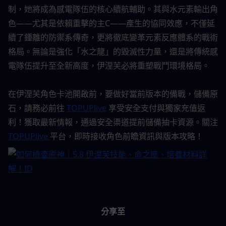
制，她將成為感電隊伍的核心續航輔助。其與水元素輸出角
色——尤其是依賴重擊的主C——產生的協同效應，不僅延
續了鍾離的防禦系傳奇，更將徹底變革元素反應體系的戰術
格局。無論是強化「水之龍」的毀滅性力量，還是將傳統感
電隊伍提升至全新高度，伊涅芙必將重塑戰鬥環境格局。
在伊涅芙角色卡池開啟前，要做好當前版本的備戰，儲備原
石，請務必前往 
TOPUPlive
 享受安全支付與獨家充值返
利！獲取最新情報，通過安全渠道提前儲備抽卡資源。關注 
TOPUPlive 
平台，即時接收角色前瞻資訊與版本攻略！
分享至