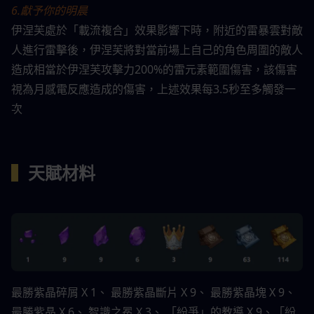
6.獻予你的明晨
伊涅芙處於「載流複合」效果影響下時，附近的雷暴雲對敵
人進行雷擊後，伊涅芙將對當前場上自己的角色周圍的敵人
造成相當於伊涅芙攻擊力200%的雷元素範圍傷害，該傷害
視為月感電反應造成的傷害，上述效果每3.5秒至多觸發一
次
▍
天賦材料
最勝紫晶碎屑 X 1、 最勝紫晶斷片 X 9、 最勝紫晶塊 X 9、 
最勝紫晶 X 6、 智識之冕 X 3、 「紛爭」的教導 X 9、「紛