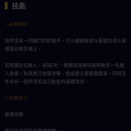
▍
技能
1.薇爾琪塔
與伊涅芙一同戰鬥的好幫手，可以通過施放元素戰技或元素
爆發召喚至場上。
若周圍存在敵人，每隔2秒，薇爾琪塔將快速移動至一名敵
人身邊，對其進行放電攻擊，造成雷元素範圍傷害。同時至
多存在一個伊涅芙自己創造的薇爾琪塔。
2.除塵旋刃
普通攻擊
進行至多四段的連續槍擊。