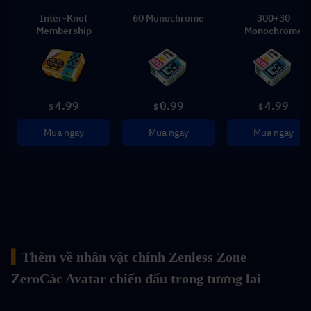
Inter-Knot
60 Monochrome
300+30
Membership
Monochrome
4.99
0.99
4.99
$
$
$
Mua ngay
Mua ngay
Mua ngay
▍
Thêm về nhân vật chính Zenless Zone 
Zero
Các Avatar chiến đấu trong tương lai