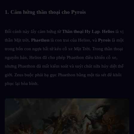
1. Cảm hứng thần thoại cho Pyrois
Bối cảnh này lấy cảm hứng từ
 Thần thoại Hy Lạp
. 
Helios
 là vị 
thần Mặt trời, 
Phaethon
 là con trai của Helios, và
 Pyrois
 là một 
trong bốn con ngựa bất tử kéo cỗ xe Mặt Trời. Trong thần thoại 
nguyên bản, Helios đã cho phép Phaethon điều khiển cỗ xe, 
nhưng Phaethon đã mất kiểm soát và suýt chút nữa hủy diệt thế 
giới. Zeus buộc phải hạ gục Phaethon bằng một tia sét để khôi 
phục lại hòa bình.