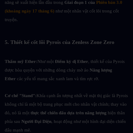
năng sẽ xuất hiện lần đầu trong 
Giai đoạn 1 của 
Phiên bản 3.0 
(khoảng ngày 17 tháng 6)
 như một nhân vật cốt lõi trong cốt 
truyện.
5. Thiết kế cốt lõi Pyrois của Zenless Zone Zero
Thẩm mỹ Ether:
Như một 
Điểm kỳ dị Ether
, thiết kế của Pyrois 
được hòa quyện với những dòng chảy mờ ảo 
Năng lượng 
Ether
 các yếu tố mang sắc xanh lam và tím rực rỡ.
Cơ chế "Stand":
Khía cạnh ấn tượng nhất về mặt thị giác là Pyrois 
không chỉ là một bộ trang phục mới cho nhân vật chính; thay vào 
đó, nó là một 
thực thể chiến đấu dựa trên năng lượng
 hiện thân 
phía sau
 Người Đại Diện
, hoạt động như một hình đại diện chiến 
đấu mạnh mẽ.