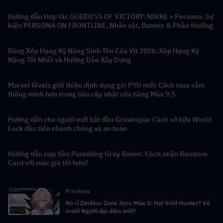
Hướng dẫn Hợp tác GODDESS OF VICTORY: NIKKE × Persona: Sự
kiện PERSONA ON FRONTLINE, Nhân vật, Banner & Phần thưởng
Bảng Xếp Hạng Kỹ Năng Sinh Tồn Của Vịt 2026: Xếp Hạng Kỹ
Năng Tốt Nhất và Hướng Dẫn Xây Dựng
Marvel Rivals giới thiệu định dạng gói PYO mới: Cách mua sắm
thông minh hơn trong bản cập nhật cửa hàng Mùa 9.5
Hướng dẫn cho người mới bắt đầu Growtopia: Cách sở hữu World
Lock đầu tiên nhanh chóng và an toàn
Hướng dẫn nạp tiền Punishing Gray Raven: Cách nhận Rainbow
Card với mức giá tốt hơn?
Previous
Rò rỉ Zenless Zone Zero Mùa 3: Hai Void Hunter? Và
mười Người đại diện mới?