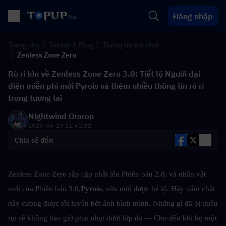
Đăng nhập
Trang chủ
Tin tức & Blog
Thông tin trò chơi
Zenless Zone Zero
Rò rỉ lớn về Zenless Zone Zero 3.0: Tiết lộ Người đại
diện miễn phí mới Pyrois và thêm nhiều thông tin rò rỉ
trong tương lai
Nightwind Ororon
2026-04-29 11:41:32
Chia sẻ đến
Zenless Zone Zero sắp cập nhật lên Phiên bản 2.8, và nhân vật 
mới của Phiên bản 3.0,
Pyrois
, vừa mới được hé lộ. Hãy nắm chặt 
dây cương được tôi luyện bởi ánh bình minh. Những gì đã bị thiêu 
rụi sẽ không bao giờ phai nhạt dưới lớp da — Cho đến khi họ một 