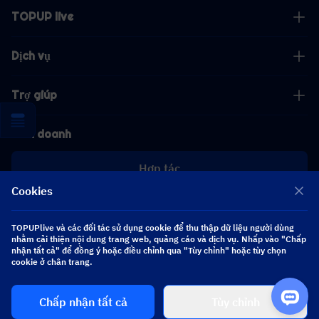
TOPUP live
Dịch vụ
Trợ giúp
Kinh doanh
Hợp tác
Cookies
[email protected]
[email protected]
TOPUPlive và các đối tác sử dụng cookie để thu thập dữ liệu người dùng
nhằm cải thiện nội dung trang web, quảng cáo và dịch vụ. Nhấp vào "Chấp
nhận tất cả" để đồng ý hoặc điều chỉnh qua "Tùy chỉnh" hoặc tùy chọn
Theo dõi chúng tôi
cookie ở chân trang.
Chấp nhận tất cả
Tùy chỉnh
Copyright 2026 SEA WHALE TECHNOLOGY PTE.LTD. All Rights Reserved.