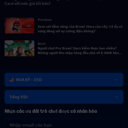
Card với mức giá tốt hơn?
Previous
Xem xét tiềm năng của Brawl Stars của Lily: Cô ấy có
xứng đáng với sự cường điệu không?
Next
Người chơi Pro Brawl Stars kiếm được bao nhiêu?
Những người thu nhập hàng đầu phá vỡ $ 300K hàng
năm
HOA KỲ - USD
Tiếng Việt
Nhận các ưu đãi trò chơi được cá nhân hóa