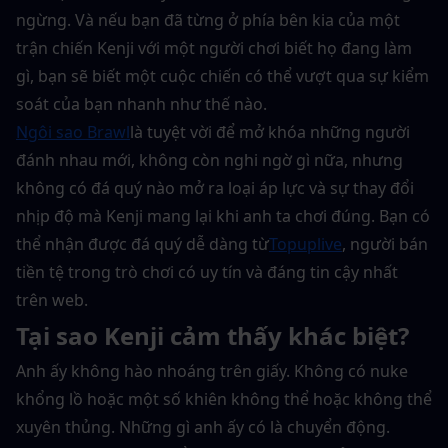
ngừng. Và nếu bạn đã từng ở phía bên kia của một 
trận chiến Kenji với một người chơi biết họ đang làm 
gì, bạn sẽ biết một cuộc chiến có thể vượt qua sự kiểm 
soát của bạn nhanh như thế nào.
Ngôi sao Brawl
là tuyệt vời để mở khóa những người 
đánh nhau mới, không còn nghi ngờ gì nữa, nhưng 
không có đá quý nào mở ra loại áp lực và sự thay đổi 
nhịp độ mà Kenji mang lại khi anh ta chơi đúng. Bạn có 
thể nhận được đá quý dễ dàng từ
Topuplive
, người bán 
tiền tệ trong trò chơi có uy tín và đáng tin cậy nhất 
trên web.
Tại sao Kenji cảm thấy khác biệt?
Anh ấy không hào nhoáng trên giấy. Không có nuke 
khổng lồ hoặc một số khiên không thể hoặc không thể 
xuyên thủng. Những gì anh ấy có là chuyển động. 