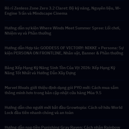
Rò rỉ Zenless Zone Zero 3.2 Claret: Bộ kỹ năng, Nguyên liệu, W-
Engine Trấn và Mindscape Cinema
Hướng dẫn sự kiện Where Winds Meet Summer Spree: Lối chơi,
Nhiệm vụ và Phần thưởng
Hướng dẫn Hợp tác GODDESS OF VICTORY: NIKKE × Persona: Sự
kiện PERSONA ON FRONTLINE, Nhân vật, Banner & Phần thưởng
Bảng Xếp Hạng Kỹ Năng Sinh Tồn Của Vịt 2026: Xếp Hạng Kỹ
Năng Tốt Nhất và Hướng Dẫn Xây Dựng
Marvel Rivals giới thiệu định dạng gói PYO mới: Cách mua sắm
thông minh hơn trong bản cập nhật cửa hàng Mùa 9.5
Hướng dẫn cho người mới bắt đầu Growtopia: Cách sở hữu World
Lock đầu tiên nhanh chóng và an toàn
Hướng dẫn nạp tiền Punishing Gray Raven: Cách nhận Rainbow