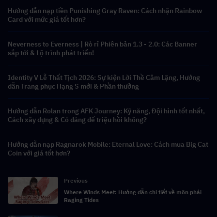
Hướng dẫn nạp tiền Punishing Gray Raven: Cách nhận Rainbow
Card với mức giá tốt hơn?
Neverness to Everness | Rò rỉ Phiên bản 1.3 - 2.0: Các Banner
sắp tới & Lộ trình phát triển!
Identity V Lễ Thất Tịch 2026: Sự kiện Lời Thề Câm Lặng, Hướng
dẫn Trang phục Hạng S mới & Phần thưởng
Hướng dẫn Rolan trong AFK Journey: Kỹ năng, Đội hình tốt nhất,
Cách xây dựng & Có đáng để triệu hồi không?
Hướng dẫn nạp Ragnarok Mobile: Eternal Love: Cách mua Big Cat
Coin với giá tốt hơn?
Previous
Where Winds Meet: Hướng dẫn chi tiết về môn phái
Raging Tides