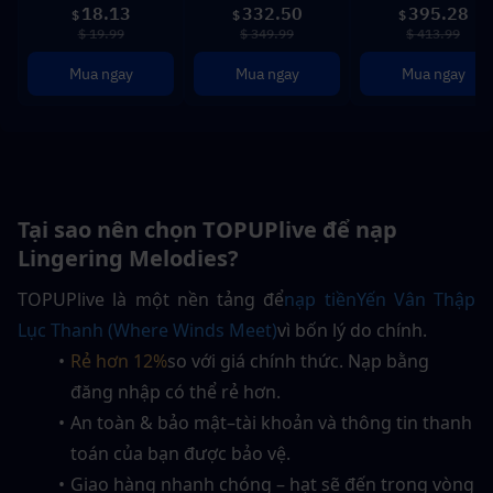
18.13
332.50
395.28
$
$
$
$ 19.99
$ 349.99
$ 413.99
Mua ngay
Mua ngay
Mua ngay
Tại sao nên chọn TOPUPlive để nạp 
Lingering Melodies?
TOPUPlive là một nền tảng
để
nạp tiền
Yến Vân Thập 
Lục Thanh (Where Winds Meet)
vì bốn lý do chính.
Rẻ hơn 12%
so với giá chính thức. Nạp bằng 
đăng nhập có thể rẻ hơn.
An toàn & bảo mật–tài khoản và thông tin thanh 
toán của bạn được bảo vệ.  
Giao hàng nhanh chóng – hạt sẽ đến trong vòng 