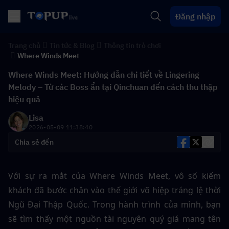
Đăng nhập
Trang chủ
Tin tức & Blog
Thông tin trò chơi
Where Winds Meet
Where Winds Meet: Hướng dẫn chi tiết về Lingering
Melody – Từ các Boss ẩn tại Qinchuan đến cách thu thập
hiệu quả
Lisa
2026-05-09 11:38:40
Chia sẻ đến
Với sự ra mắt của Where Winds Meet, vô số kiếm 
khách đã bước chân vào thế giới võ hiệp tráng lệ thời 
Ngũ Đại Thập Quốc. Trong hành trình của mình, bạn 
sẽ tìm thấy một nguồn tài nguyên quý giá mang tên 