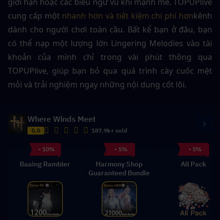
giới hạn hoặc các biểu ngữ vũ khí mạnh mẽ. TOPUPlive 
cung cấp một 
nhanh hơn và tiết kiệm chi phí hơn
kênh 
dành cho người chơi toàn cầu. Bất kể bạn ở đâu, bạn 
có thể nạp một lượng lớn Lingering Melodies vào tài 
khoản của mình chỉ trong vài phút thông qua 
TOPUPlive, giúp bạn bỏ qua quá trình cày cuốc mệt 
mỏi và trải nghiệm ngay những nội dung cốt lõi.
Where Winds Meet
5.0
187.9k+ sold
- 10%
- 5%
- 5%
Baaing Rambler
Harmony Shop
All Pack
Guaranteed Bundle