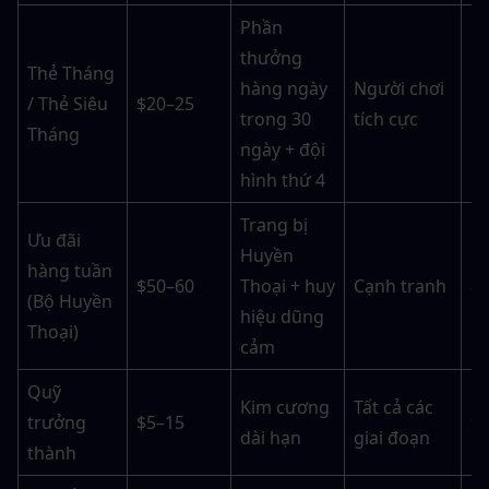
Phần 
thưởng 
Thẻ Tháng 
hàng ngày 
Người chơi 
/ Thẻ Siêu 
$20–25
1
trong 30 
tích cực
Tháng
ngày + đội 
hình thứ 4
Trang bị 
Ưu đãi 
Huyền 
hàng tuần 
$50–60
Thoại + huy 
Cạnh tranh
8
(Bộ Huyền 
hiệu dũng 
Thoại)
cảm
Quỹ 
Kim cương 
Tất cả các 
trưởng 
$5–15
9
dài hạn
giai đoạn
thành