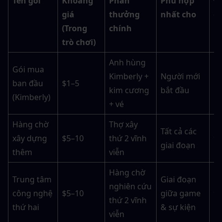
Tên gói
Khoảng 
Phần 
Phù hợp 
Đá
giá 
thưởng 
nhất cho
gi
(Trong 
chính
10
trò chơi)
Anh hùng 
Gói mua 
Kimberly + 
Người mới 
ban đầu 
$1–5
1
kim cương 
bắt đầu
(Kimberly)
+ vé
Hàng chờ 
Thợ xây 
Tất cả các 
xây dựng 
$5–10
thứ 2 vĩnh 
9
giai đoạn
thêm
viễn
Hàng chờ 
Trung tâm 
Giai đoạn 
nghiên cứu 
công nghệ 
$5–10
giữa game 
9
thứ 2 vĩnh 
thứ hai
& sự kiện
viễn