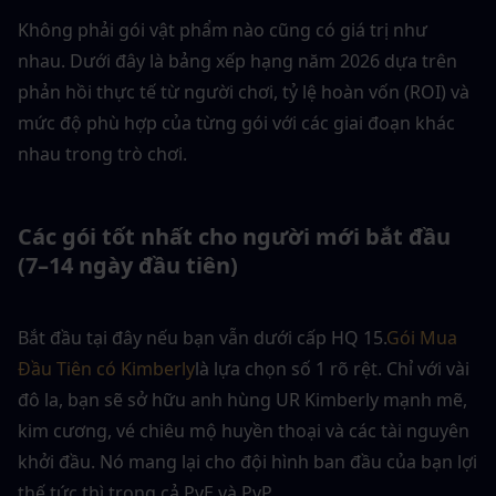
Không phải gói vật phẩm nào cũng có giá trị như 
nhau. Dưới đây là bảng xếp hạng năm 2026 dựa trên 
phản hồi thực tế từ người chơi, tỷ lệ hoàn vốn (ROI) và 
mức độ phù hợp của từng gói với các giai đoạn khác 
nhau trong trò chơi.
Các gói tốt nhất cho người mới bắt đầu 
(7–14 ngày đầu tiên)
Bắt đầu tại đây nếu bạn vẫn dưới cấp HQ 15.
Gói Mua 
Đầu Tiên có Kimberly
là lựa chọn số 1 rõ rệt. Chỉ với vài 
đô la, bạn sẽ sở hữu anh hùng UR Kimberly mạnh mẽ, 
kim cương, vé chiêu mộ huyền thoại và các tài nguyên 
khởi đầu. Nó mang lại cho đội hình ban đầu của bạn lợi 
thế tức thì trong cả PvE và PvP.