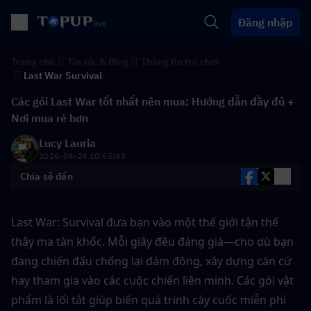
Đăng nhập
Trang chủ
Tin tức & Blog
Thông tin trò chơi
Last War Survival
Các gói Last War tốt nhất nên mua: Hướng dẫn đầy đủ +
Nơi mua rẻ hơn
Lucy Lauria
2026-04-24 10:55:48
Chia sẻ đến
Last War: Survival đưa bạn vào một thế giới tận thế 
thây ma tàn khốc. Mỗi giây đều đáng giá—cho dù bạn 
đang chiến đấu chống lại đám đông, xây dựng căn cứ 
hay tham gia vào các cuộc chiến liên minh. Các gói vật 
phẩm là lối tắt giúp biến quá trình cày cuốc miễn phí 