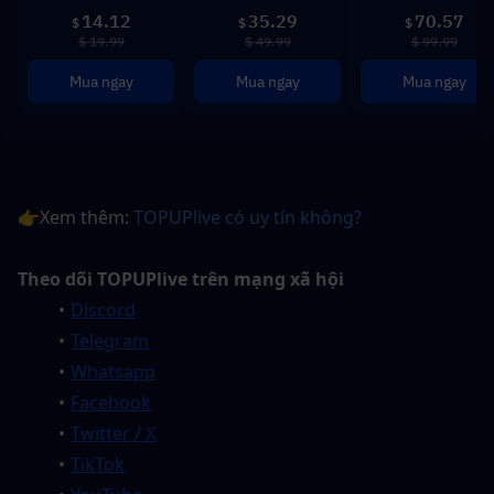
14.12
35.29
70.57
$
$
$
$ 19.99
$ 49.99
$ 99.99
Mua ngay
Mua ngay
Mua ngay
👉Xem thêm: 
TOPUPlive có uy tín không? 
Theo dõi TOPUPlive trên mạng xã hội
Discord
Telegram
Whatsapp
Facebook
Twitter / X
TikTok