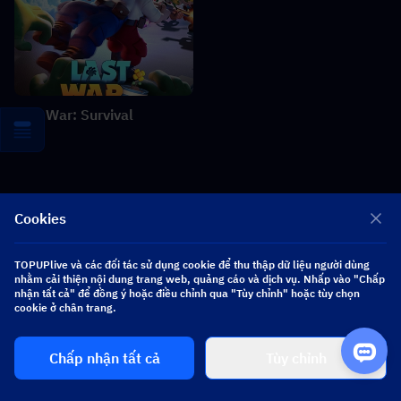
Last War: Survival
Tin tức liên quan
More
Cookies
Hợp tác Heartopia × Dave the Diver: Hướng dẫn về Van lặn &
Phần thưởng
TOPUPlive và các đối tác sử dụng cookie để thu thập dữ liệu người dùng
nhằm cải thiện nội dung trang web, quảng cáo và dịch vụ. Nhấp vào "Chấp
nhận tất cả" để đồng ý hoặc điều chỉnh qua "Tùy chỉnh" hoặc tùy chọn
Rò rỉ Zenless Zone Zero 3.2 Claret: Bộ kỹ năng, Nguyên liệu, W-
cookie ở chân trang.
Engine Trấn và Mindscape Cinema
Chấp nhận tất cả
Tùy chỉnh
Hướng dẫn sự kiện Where Winds Meet Summer Spree: Lối chơi,
Nhiệm vụ và Phần thưởng