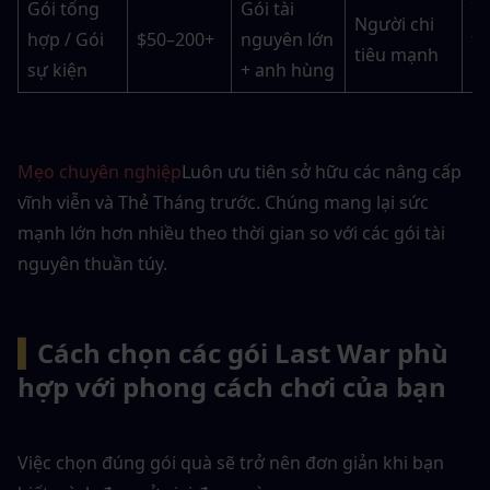
Gói tổng 
Gói tài 
7–
Người chi 
hợp / Gói 
$50–200+
nguyên lớn 
th
tiêu mạnh
sự kiện
+ anh hùng
sự
Mẹo chuyên nghiệp
Luôn ưu tiên sở hữu các nâng cấp 
vĩnh viễn và Thẻ Tháng trước. Chúng mang lại sức 
mạnh lớn hơn nhiều theo thời gian so với các gói tài 
nguyên thuần túy.
▍
Cách chọn các gói Last War phù 
hợp với phong cách chơi của bạn
Việc chọn đúng gói quà sẽ trở nên đơn giản khi bạn 