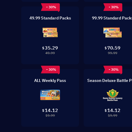
- 30%
- 30%
49.99 Standard Packs
99.99 Standard Pack
35.29
70.59
$
$
49.99
99.99
- 30%
- 30%
ALL Weekly Pass
Season Deluxe Battle P
14.12
14.12
$
$
19.99
19.99