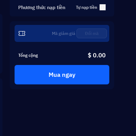
Phương thức nạp tiền
Tự nạp tiền
Đổi mã
$ 0.00
Tổng cộng
Mua ngay