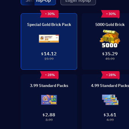
Self Top-Up
Login Topup
- 30%
- 30%
Special Gold Brick Pack
5000 Gold Brick
14.12
35.29
$
$
19.99
49.99
- 28%
- 28%
3.99 Standard Packs
4.99 Standard Pack
2.88
3.61
$
$
3.99
4.99