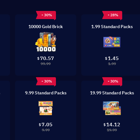
- 30%
- 28%
10000 Gold Brick
1.99 Standard Packs
70.57
1.45
$
$
99.99
1.99
- 30%
- 30%
s
9.99 Standard Packs
19.99 Standard Packs
7.05
14.12
$
$
9.99
19.99