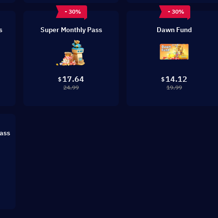
- 30%
- 30%
s
Super Monthly Pass
Dawn Fund
17.64
14.12
$
$
24.99
19.99
ass