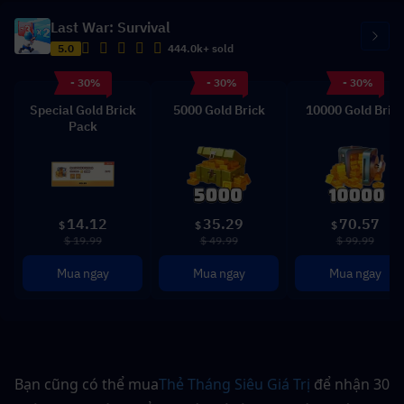
Last War: Survival
5.0
444.0k+ sold
- 30%
- 30%
- 30%
Special Gold Brick
5000 Gold Brick
10000 Gold Bric
Pack
14.12
35.29
70.57
$
$
$
$ 19.99
$ 49.99
$ 99.99
Mua ngay
Mua ngay
Mua ngay
Bạn cũng có thể mua
Thẻ Tháng Siêu Giá Trị
 để nhận 30 