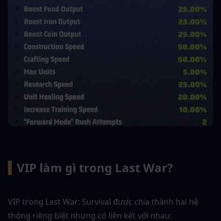
▍
VIP làm gì trong Last War?
VIP trong Last War: Survival được chia thành hai hệ 
thống riêng biệt nhưng có liên kết với nhau: