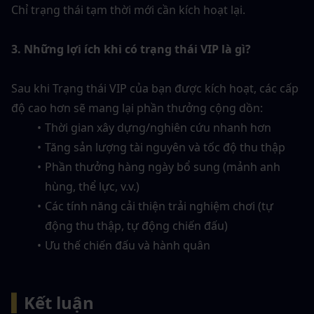
Chỉ trạng thái tạm thời mới cần kích hoạt lại.
3. Những lợi ích khi có trạng thái VIP là gì?
Sau khi Trạng thái VIP của bạn được kích hoạt, các cấp 
độ cao hơn sẽ mang lại phần thưởng cộng dồn:
Thời gian xây dựng/nghiên cứu nhanh hơn
Tăng sản lượng tài nguyên và tốc độ thu thập
Phần thưởng hàng ngày bổ sung (mảnh anh 
hùng, thể lực, v.v.)
Các tính năng cải thiện trải nghiệm chơi (tự 
động thu thập, tự động chiến đấu)
Ưu thế chiến đấu và hành quân
▍
Kết luận