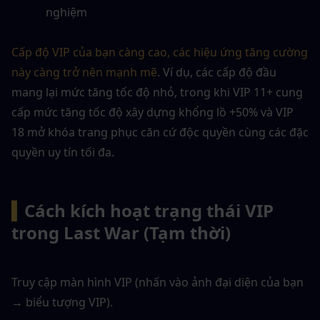
nghiệm
Cấp độ VIP của bạn càng cao, các hiệu ứng tăng cường 
này càng trở nên mạnh mẽ
. Ví dụ, các cấp độ đầu 
mang lại mức tăng tốc độ nhỏ, trong khi VIP 11+ cung 
cấp mức tăng tốc độ xây dựng khổng lồ +50% và VIP 
18 mở khóa trang phục căn cứ độc quyền cùng các đặc 
quyền uy tín tối đa.
▍
Cách kích hoạt trạng thái VIP 
trong Last War (Tạm thời)
Truy cập màn hình VIP (nhấn vào ảnh đại diện của bạn 
→ biểu tượng VIP).