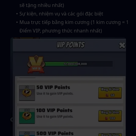
sẽ tặng nhiều nhất)
Sự kiện, nhiệm vụ và các gói đặc biệt
Mua trực tiếp bằng kim cương (1 kim cương = 1 
Điểm VIP, phương thức nhanh nhất)