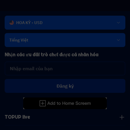
HOA KỲ - USD
Tiếng Việt
Nhận các ưu đãi trò chơi được cá nhân hóa
Đăng ký
TOPUP live