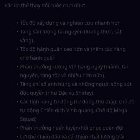
các lợi thế thay đổi cuộc chơi như:
Tốc độ xây dựng và nghiên cứu nhanh hơn
Tăng sản lượng tài nguyên (lương thực, sắt, 
vàng)
Tốc độ hành quân cao hơn và thêm các hàng 
chờ hành quân
Phần thưởng rương VIP hàng ngày (mảnh, tài 
nguyên, tăng tốc và nhiều hơn nữa)
Tăng chỉ số anh hùng và những người sống sót 
độc quyền (như Đặc vụ Shirley)
Các tính năng tự động (tự động thu thập, chế độ 
tự động Chiến dịch Vinh quang, Chế độ Mega 
Squad)
Phần thưởng huấn luyện/hồi phục quân đội
Lợi thế chiến đấu và cải thiện chất lượng trải 