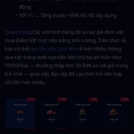
động
VIP 11 → Tăng mạnh +50% tốc độ xây dựng
Quan trọng:
Các ước tính bằng đô la này giả định việc 
mua Điểm VIP trực tiếp bằng kim cương. Trên thực tế, 
bạn có thể
nạp tiền vào Last War
rẻ hơn nhiều thông 
qua các trang web nạp tiền bên thứ ba an toàn như 
TOPUPlive — thường thấp hơn 30-50% so với giá trong 
trò chơi — giúp việc đạt cấp độ cao hơn trở nên hợp 
túi tiền hơn nhiều.