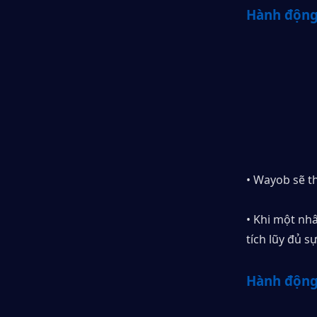
Hành động
• Wayob sẽ th
• Khi một nhâ
tích lũy đủ s
Hành động