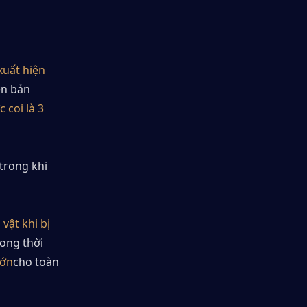
xuất hiện 
n bản 
 coi là 3 
trong khi 
vật khi bị 
ong thời 
lớn
cho toàn 