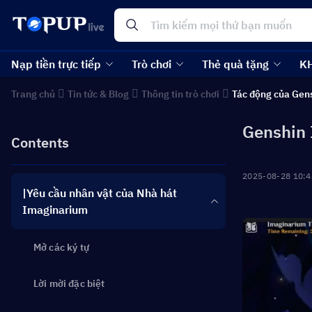
Nạp tiền trực tiếp
Trò chơi
Thẻ quà tặng
K
Trang chủ
Tin tức & Blog
Thông tin trò chơi
Tác động của Gen
Genshin 
Contents
2025-08-28 10:4
|Yêu cầu nhân vật của Nhà hát
Imaginarium
Mở các ký tự
Lời mời đặc biệt