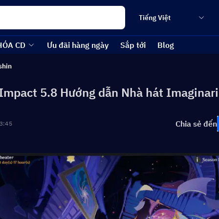
Tiếng Việt
HÓA CD
Ưu đãi hàng ngày
Sắp tới
Blog
shin
Impact 5.8 Hướng dẫn Nhà hát Imaginar
Chia sẻ đến
3:45