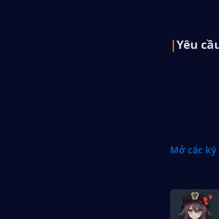
|
Yêu cầ
Mở các ký