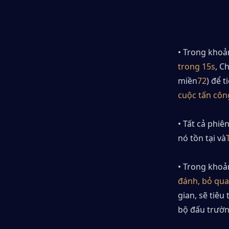
• Trong khoả
trong 15s
, C
miền
72
) để 
cuộc tấn côn
• Tất cả phiê
nó tồn tại và
• Trong khoản
đánh, bỏ qu
gian, sẽ tiê
bộ đấu trườn