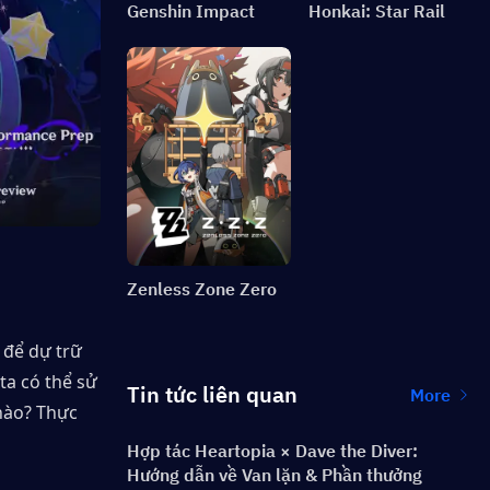
Genshin Impact
Honkai: Star Rail
Zenless Zone Zero
 để dự trữ 
a có thể sử 
Tin tức liên quan
More
ào? Thực 
Hợp tác Heartopia × Dave the Diver:
Hướng dẫn về Van lặn & Phần thưởng