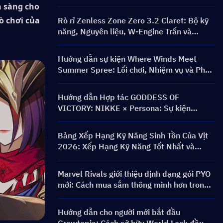
 sàng cho 
ò chơi của 
Rò rỉ Zenless Zone Zero 3.2 Claret: Bộ kỹ
năng, Nguyên liệu, W-Engine Trấn và
Mindscape Cinema
Hướng dẫn sự kiện Where Winds Meet
Summer Spree: Lối chơi, Nhiệm vụ và Phần
thưởng
Hướng dẫn Hợp tác GODDESS OF
VICTORY: NIKKE × Persona: Sự kiện
PERSONA ON FRONTLINE, Nhân vật,
Banner & Phần thưởng
Bảng Xếp Hạng Kỹ Năng Sinh Tồn Của Vịt
2026: Xếp Hạng Kỹ Năng Tốt Nhất và
Hướng Dẫn Xây Dựng
Marvel Rivals giới thiệu định dạng gói PYO
mới: Cách mua sắm thông minh hơn trong
bản cập nhật cửa hàng Mùa 9.5
Hướng dẫn cho người mới bắt đầu