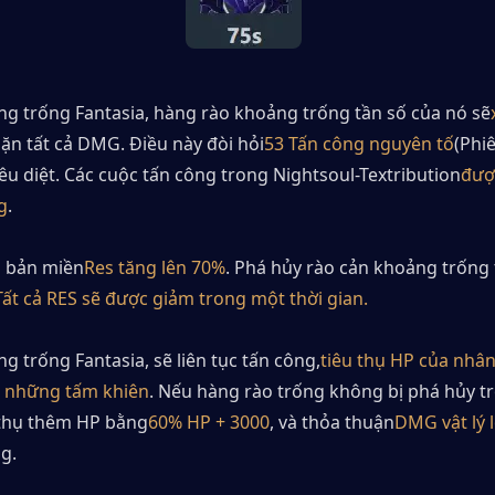
ng trống Fantasia, hàng rào khoảng trống tần số của nó sẽ
hặn tất cả DMG. Điều này đòi hỏi
53 Tấn công nguyên tố
(Phiê
tiêu diệt. Các cuộc tấn công trong Nightsoul-Textribution
được
g
.
n bản miền
Res tăng lên 70%
. Phá hủy rào cản khoảng trống 
Tất cả RES sẽ được giảm trong một thời gian.
g trống Fantasia, sẽ liên tục tấn công,
tiêu thụ HP của nhân 
a những tấm khiên
. Nếu hàng rào trống không bị phá hủy tr
u thụ thêm HP bằng
60% HP + 3000
, và thỏa thuận
DMG vật lý 
g.