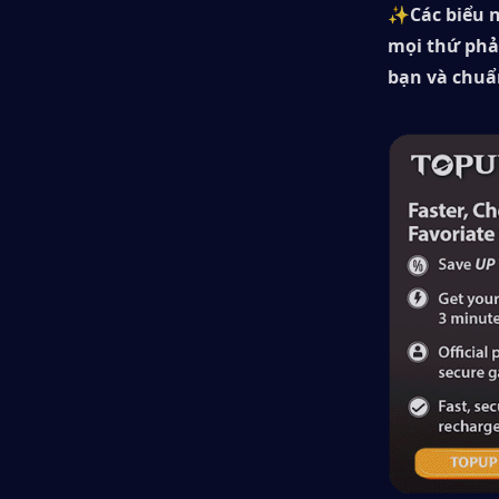
✨
Các biểu 
mọi thứ phả
bạn và chuẩn