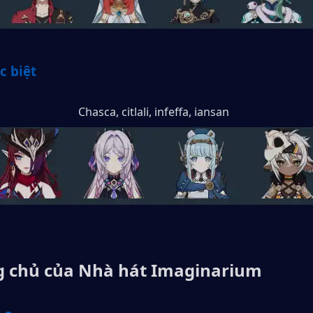
c biệt
Chasca, citlali, infeffa, iansan
g chủ của Nhà hát Imaginarium