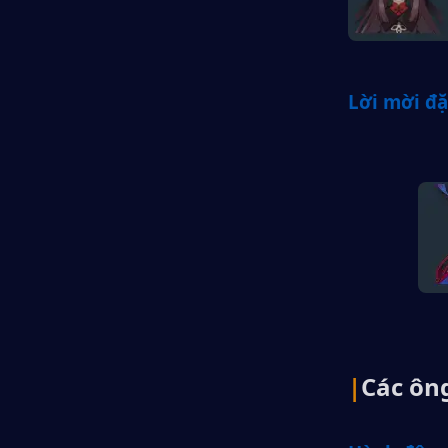
Lời mời đặ
|
Các ôn