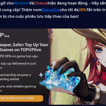
ngữ cho
Mualani
Và
Chasca
hiện đang hoạt động. - Hãy sẵn
i cung cấp! Thăm nom
Topuplive
cho tối đa
28%
Tắt trên tr
 bị cho cuộc phiêu lưu tiếp theo của bạn!