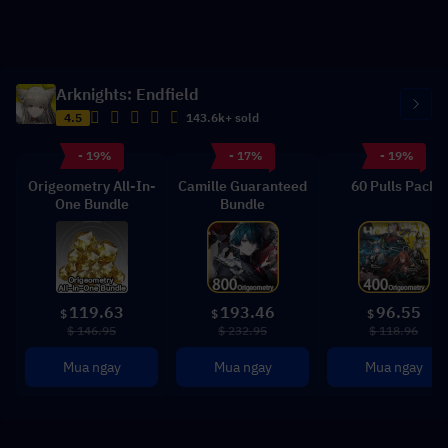
Arknights: Endfield
4.5
143.6k+ sold
- 19%
- 17%
- 19%
Origeometry All-In-
Camille Guaranteed
60 Pulls Pack
One Bundle
Bundle
119.63
193.46
96.55
$
$
$
$ 146.95
$ 232.95
$ 118.96
Mua ngay
Mua ngay
Mua ngay