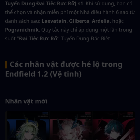
Tuyển Dụng Đại Tiệc Rực Rỡ] ×1
. Khi sử dụng, bạn có 
thể chọn và nhận miễn phí một Nhà điều hành 6 sao từ 
danh sách sau: 
Laevatain
, 
Gilberta
, 
Ardelia
, hoặc 
Pogranichnik
. Quy tắc này chỉ áp dụng một lần trong 
suốt "
Đại Tiệc Rực Rỡ
" Tuyển Dụng Đặc Biệt.
Các nhân vật được hé lộ trong 
▍
Endfield 1.2 (Vệ tinh)
Nhân vật mới