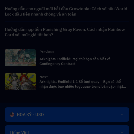
Hướng dẫn cho người mới bắt đầu Growtopia: Cách sở hữu World
Lock đầu tiên nhanh chóng và an toàn
Hướng dẫn nạp tiền Punishing Gray Raven: Cách nhận Rainbow
Card với mức giá tốt hơn?
Previous
Arknights Endfield: Mọi thứ bạn cần biết về
Contingency Contract
Next
Arknights: Endfield 1.1 Số lượt quay – Bạn có thể
nhận được bao nhiêu lượt quay trong bản cập nhật
này?
HOA KỲ - USD
Tiếng Việt