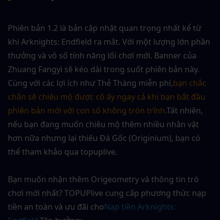
Phiên bản 1.2 là bản cập nhật quan trọng nhất kể từ 
khi Arknights: Endfield ra mắt. Với một lượng lớn phần 
thưởng và vô số tính năng lối chơi mới. Banner của 
Zhuang Fangyi sẽ kéo dài trong suốt phiên bản này. 
Cùng với các lợi ích như Thẻ Tháng miễn phí,
bạn chắc 
chắn sẽ chiêu mộ được cô ấy ngay cả khi bạn bắt đầu 
phiên bản mới với con số không tròn trĩnh.
Tất nhiên, 
nếu bạn đang muốn chiêu mộ thêm nhiều nhân vật 
hơn nữa nhưng lại thiếu Đá Gốc (Originium), bạn có 
thể tham khảo qua topuplive.
Bạn muốn nhận thêm Origeometry và thông tin trò 
chơi mới nhất? TOPUPlive cung cấp phương thức nạp 
tiền an toàn và ưu đãi cho
Nạp tiền Arknights: 