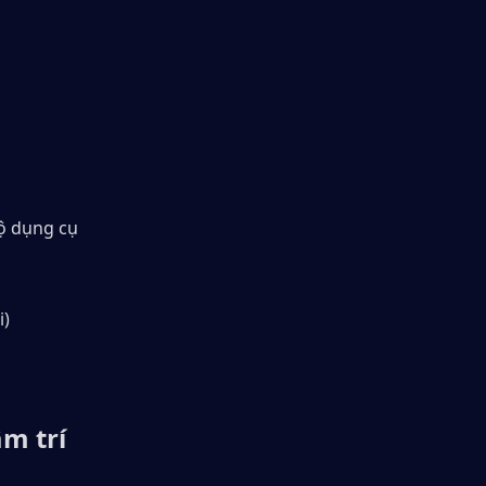
ộ dụng cụ 
i)
m trí 