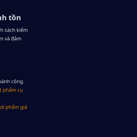
nh tồn
h sách kiểm 
ém và đảm 
thành công.
ật phẩm cụ 
ợi phẩm giá 