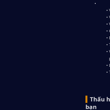
▍
Thấu h
bạn