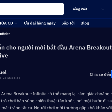
Tiếng Việt
HÓA CD
Ưu đãi hàng ngày
Sắp tới
Blog
nfinite
n cho người mới bắt đầu Arena Breakout 
ive
uel
Chia sẻ đến
5-26 16:58:35
Arena Breakout: Infinite có thể mang lại cảm giác choáng n
trò chơi bắn súng chiến thuật tàn khốc, nơi một bước đi sa
c mất trắng tất cả. Người chơi mới thường gặp khó khăn với 