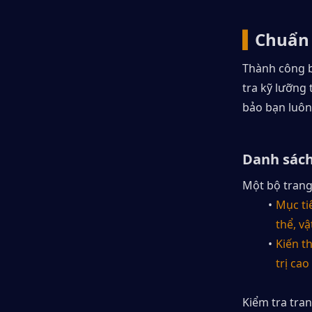
▍
Chuẩn 
Thành công b
tra kỹ lưỡng
bảo bạn luôn
Danh sách
Một bộ trang
Mục tiê
thể, v
Kiến t
trị ca
Kiểm tra tran