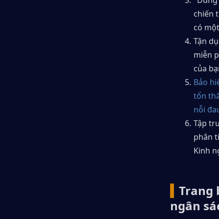
"Dùng 
chiến 
có một
Tận dụ
miễn p
của bạ
Bảo hi
tổn th
nỗi đa
Tập tru
phân tí
Kinh n
▍
Trang 
ngân sá