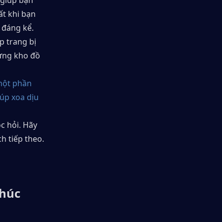
giúp bạn 
t khi bạn 
 đáng kể.
 trang bị 
ựng kho đồ 
ột phần 
úp xoa dịu 
c hỏi. Hãy 
h tiếp theo. 
húc 