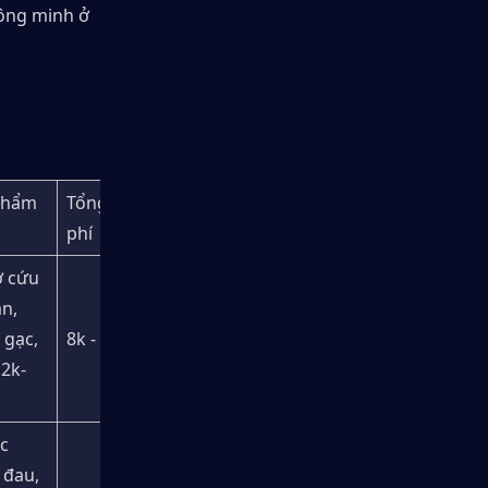
ông minh ở 
phẩm 
Tổng chi 
phí
 cứu 
n, 
gạc, 
8k - 14k
(2k-
c 
đau, 