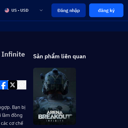
Đăng nhập
đăng ký
US - USD
Infinite
Sản phẩm liên quan
gợp. Bạn bị 
i lầm đồng 
các cơ chế 