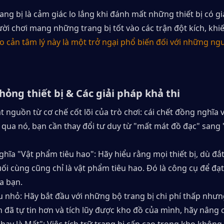
ang bị là cảm giác lo lắng khi đánh mất những thiết bị có giá 
i chơi mang những trang bị tốt vào các trận đột kích, khiế
o cản tâm lý này là một trở ngại phổ biến đối với những ngư
hỏng thiết bị & Các giải pháp khả thi
t nguồn từ cơ chế cốt lõi của trò chơi: cái chết đồng nghĩa v
 qua nó, bạn cần thay đổi tư duy từ "mất mát đồ đạc" sang 
ghĩa "Vật phẩm tiêu hao": Hãy hiểu rằng mọi thiết bị, dù đắt 
uối cùng cũng chỉ là vật phẩm tiêu hao. Đó là công cụ để đạ
ủa bạn.
u nhỏ: Hãy bắt đầu với những bộ trang bị chi phí thấp nhưng
n đã tự tin hơn và tích lũy được kho đồ của mình, hãy nâng 