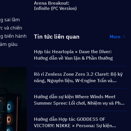
Arena Breakout:
Infinite (PC Version)
 sai lầm 
 và chiến 
Tin tức liên quan
ng biến hành 
More
àm giàu 
Hợp tác Heartopia × Dave the Diver:
Hướng dẫn về Van lặn & Phần thưởng
Rò rỉ Zenless Zone Zero 3.2 Claret: Bộ kỹ
năng, Nguyên liệu, W-Engine Trấn và
Mindscape Cinema
Hướng dẫn sự kiện Where Winds Meet
Summer Spree: Lối chơi, Nhiệm vụ và Phần
thưởng
Hướng dẫn Hợp tác GODDESS OF
VICTORY: NIKKE × Persona: Sự kiện