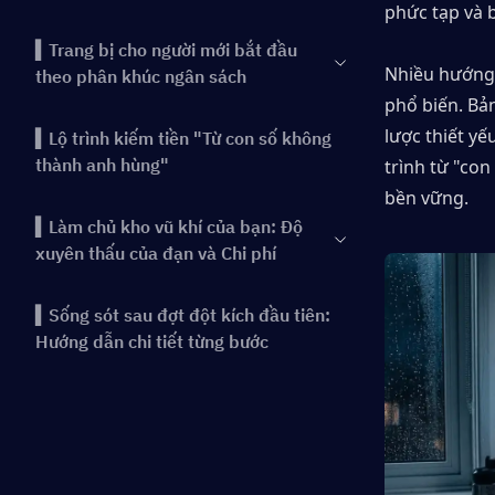
phức tạp và b
▍Trang bị cho người mới bắt đầu
Nhiều hướng 
theo phân khúc ngân sách
phổ biến. Bả
lược thiết yế
▍Lộ trình kiếm tiền "Từ con số không
thành anh hùng"
trình từ "co
bền vững.
▍Làm chủ kho vũ khí của bạn: Độ
xuyên thấu của đạn và Chi phí
▍Sống sót sau đợt đột kích đầu tiên:
Hướng dẫn chi tiết từng bước
▍Tín hiệu âm thanh: Vũ khí lợi hại
nhất của bạn
▍Bảo hiểm: Có đáng giá không?