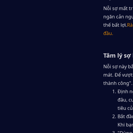
Nỗi sợ mất tr
ngăn cản ngườ
thế bất lợi.
Rà
đầu.
Tâm lý sợ 
Nỗi sợ này bắ
mát. Để vượt
thành công".
Định n
đâu, c
tiêu c
Bắt đầ
Khi bạ