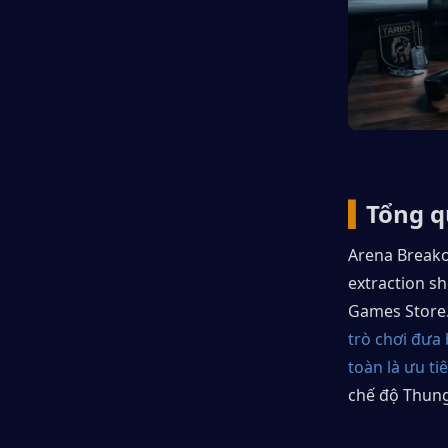
▍Những lỗi phổ biến của người mới bắt
đầu và cách khắc phục
▍Tổng kết sau cuộc đột kích: Học
hỏi từ mọi cuộc chạm trán
▍
Tổng q
▍Câu hỏi thường gặp (FAQ)
Arena Breakou
▍Sẵn sàng để thống trị Dark Zone?
extraction sh
Games Store
trò chơi đưa 
toàn là ưu ti
chế độ Thung