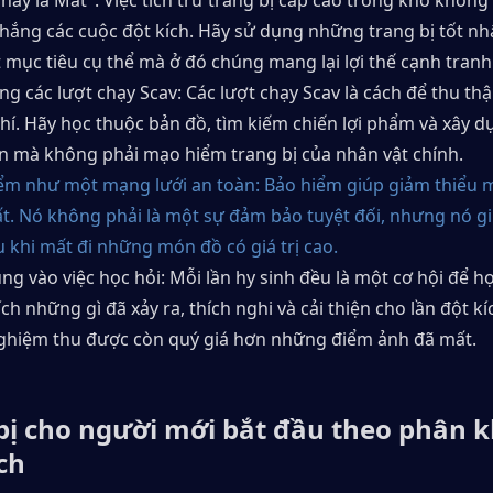
hay là Mất": Việc tích trữ trang bị cấp cao trong kho không 
thắng các cuộc đột kích. Hãy sử dụng những trang bị tốt nhấ
 mục tiêu cụ thể mà ở đó chúng mang lại lợi thế cạnh tranh
ng các lượt chạy Scav: Các lượt chạy Scav là cách để thu thập
hí. Hãy học thuộc bản đồ, tìm kiếm chiến lợi phẩm và xây d
n mà không phải mạo hiểm trang bị của nhân vật chính.
ểm như một mạng lưới an toàn: Bảo hiểm giúp giảm thiểu m
ất. Nó không phải là một sự đảm bảo tuyệt đối, nhưng nó gi
u khi mất đi những món đồ có giá trị cao.
ng vào việc học hỏi: Mỗi lần hy sinh đều là một cơ hội để họ
ch những gì đã xảy ra, thích nghi và cải thiện cho lần đột kíc
ghiệm thu được còn quý giá hơn những điểm ảnh đã mất.
bị cho người mới bắt đầu theo phân k
ch