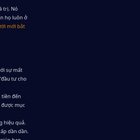
trị. Nó 
n họ luôn ở 
ời mới bắt 
ới sự mất 
"đầu tư cho 
tiền đến 
t được mục 
 hiệu quả. 
cấp dần dần.