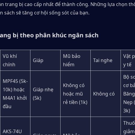
n trang bị cao cấp nhất để thành công. Những lựa chọn th
 sách sẽ tăng cơ hội sống sót của bạn.
rang bị theo phân khúc ngân sách
Vũ khí 
Mũ bảo 
Vật 
Giáp
Tai nghe
chính
hiểm
y tế
Bộ sơ
MPF45 (5k-
Không có 
cơ bả
10k) hoặc 
Giáp nhẹ 
hoặc mũ 
Không có
Băng 
M4A1 khởi 
(5k)
rẻ tiền (1k)
Nẹp 
đầu
3k)
Thuố
AKS-74U 
giảm 