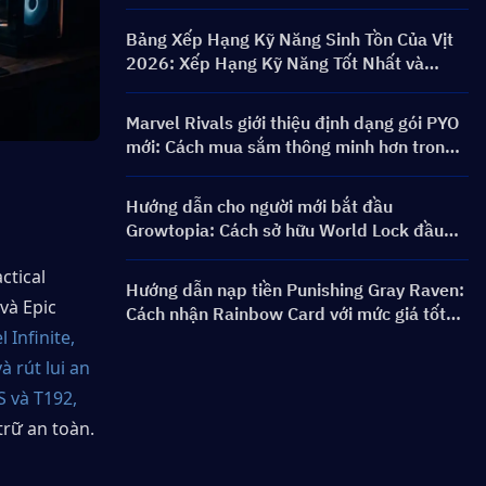
PERSONA ON FRONTLINE, Nhân vật,
Banner & Phần thưởng
Bảng Xếp Hạng Kỹ Năng Sinh Tồn Của Vịt
2026: Xếp Hạng Kỹ Năng Tốt Nhất và
Hướng Dẫn Xây Dựng
Marvel Rivals giới thiệu định dạng gói PYO
mới: Cách mua sắm thông minh hơn trong
bản cập nhật cửa hàng Mùa 9.5
Hướng dẫn cho người mới bắt đầu
Growtopia: Cách sở hữu World Lock đầu
tiên nhanh chóng và an toàn
tical 
Hướng dẫn nạp tiền Punishing Gray Raven:
à Epic 
Cách nhận Rainbow Card với mức giá tốt
Infinite, 
hơn?
 rút lui an 
S và T192,
trữ an toàn.