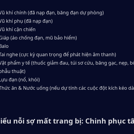
Vũ khí chính (đã nạp đạn, băng đạn dự phòng)
Vũ khí phụ (đã nạp đạn)
Vũ khí cận chiến
Giáp (áo chống đạn, mũ bảo hiểm)
Balo
Tai nghe (cực kỳ quan trọng để phát hiện âm thanh)
Vật phẩm y tế (thuốc giảm đau, túi sơ cứu, băng gạc, nẹp, b
phẫu thuật)
Lựu đạn (nổ, khói)
Thức ăn & Nước uống (nếu dự tính các cuộc đột kích kéo dà
iểu nỗi sợ mất trang bị: Chinh phục tâ