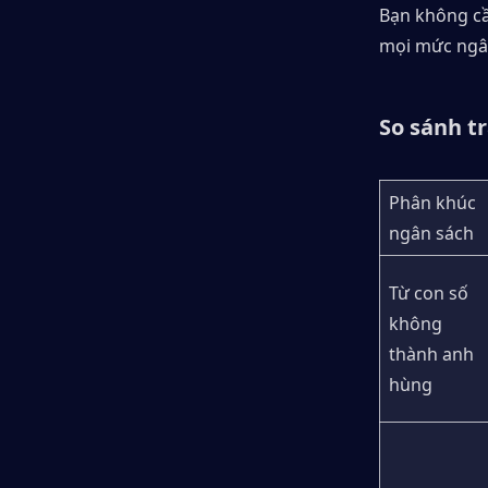
Bạn không cầ
mọi mức ngân
So sánh t
Phân khúc 
ngân sách
Từ con số 
không 
thành anh 
hùng