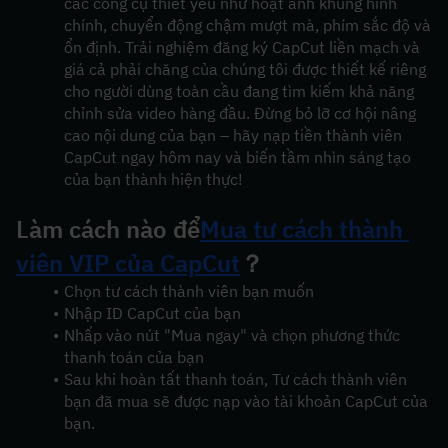
các công cụ thiết yếu như hoạt ảnh khung hình 
chính, chuyển động chậm mượt mà, phím sắc độ và 
ổn định. Trải nghiệm đăng ký CapCut liền mạch và 
giá cả phải chăng của chúng tôi được thiết kế riêng 
cho người dùng toàn cầu đang tìm kiếm khả năng 
chỉnh sửa video hàng đầu. Đừng bỏ lỡ cơ hội nâng 
cao nội dung của bạn – hãy nạp tiền thành viên 
CapCut ngay hôm nay và biến tầm nhìn sáng tạo 
của bạn thành hiện thực!
Làm cách nào để
Mua tư cách thành 
viên VIP của CapCut
？
Chọn tư cách thành viên bạn muốn
Nhập ID CapCut của bạn
Nhấp vào nút "Mua ngay" và chọn phương thức 
thanh toán của bạn
Sau khi hoàn tất thanh toán, Tư cách thành viên 
bạn đã mua sẽ được nạp vào tài khoản CapCut của 
bạn.