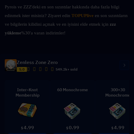
Pyrois ve ZZZ'deki en son sızıntılar hakkında daha fazla bilgi 
edinmek ister misiniz? Ziyaret edin
TOPUPlive
 en son sızıntıların 
ve bilgilerin kilidini açmak ve en iyisini elde etmek için
 zzz 
yükleme
%30'a varan indirimler!
Zenless Zone Zero
5.0
549.2k+ sold
Inter-Knot
60 Monochrome
300+30
Membership
Monochrome
4.99
0.99
4.99
$
$
$