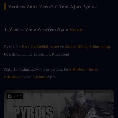
▍
Zenless Zone Zero 3.0 Yeni Ajan Pyrois
1. 
Zenless Zone Zero
Yeni Ajan: 
Pyrois
Pyrois
 bir 
Eter Öznitelikli Aracı
 ve 
Saldırı Dövüş Stiline sahip
. 
O, kahramanın ta kendisidir, 
Phaethon
!
Nadirlik Tahmini:
Pyrois'in ücretsiz bir
A-Rütbesi olması 
bekleniyor
 veya 
S-Rütbe
 Ajan.