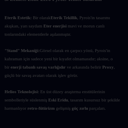
Eterik Estetik: 
Bir olarak
Eterik Tekillik
, Pyrois'in tasarımı 
akışkan, yarı saydam 
Eter enerjisi
 mavi ve morun canlı 
tonlarındaki elementlerle aşılanmıştır.
"Stand" Mekaniği:
Görsel olarak en çarpıcı yönü, Pyrois'in 
kahraman için sadece yeni bir kıyafet olmamasıdır; aksine, o 
bir 
enerji tabanlı savaş varlığıdır
 ve arkasında belirir
 Proxy
, 
güçlü bir savaş avatarı olarak işlev görür.
Helios Teknolojisi: 
En üst düzey araştırma enstitülerinin 
sembolleriyle süslenmiş 
Eski Eridu
, tasarım kusursuz bir şekilde 
harmanlıyor 
retro-fütürizm
 gelişmiş 
güç zırhı
 parçaları.