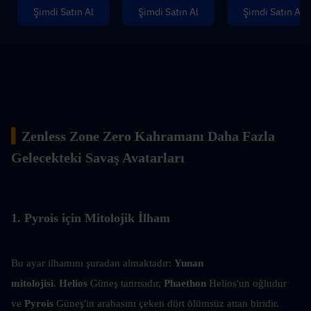
Şimdi Satın Al
Şimdi Satın Al
Şimdi Satın Al
▍
Zenless Zone Zero Kahramanı Daha Fazla
Gelecekteki Savaş Avatarları
1. Pyrois için Mitolojik İlham
Bu ayar ilhamını şuradan almaktadır:
 Yunan 
mitolojisi
. 
Helios
 Güneş tanrısıdır, 
Phaethon
 Helios'un oğludur 
ve
 Pyrois
 Güneş'in arabasını çeken dört ölümsüz attan biridir. 