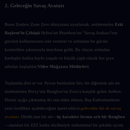
2. Geleceğin Savaş Avatarı
Bunu Zenless Zone Zero dünyasına uyarlarsak, muhtemelen 
Eski 
Başkent'in Çöküşü 
Helios'un Phaethon'un "Savaş Arabası"nın 
gücünü kullanmasına izin vermesi ve ardından bu gücün 
kontrolden çıkmasıyla meydana geldi. Bu olayın ardından 
kardeşler hafıza kaybı yaşadı ve küçük çaplı olarak her şeye 
sıfırdan başladılar.
Video Mağazası Müdürleri
.
Toplamda dört at var. Pyrois bunlardan biri, bir diğerinin adı ise 
muhtemelen Proxy'nin Bangboo'su Eous'a karşılık gelen Aethos. 
Henüz açığa çıkmamış iki atın daha olması, Baş Kahramanların 
yeni özellikler açabileceğine işaret ediyor.
gelecekte iki ek savaş 
avatarı
. Dörtlü tam bir set—
üç karakter formu artı bir Bangboo
—standart bir ZZZ kadro dizilimiyle mükemmel bir şekilde uyum 