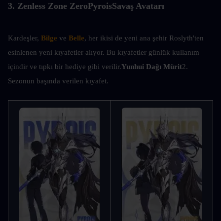
3. 
Zenless Zone Zero
Pyrois
Savaş Avatarı
Kardeşler, 
Bilge
 ve 
Belle
, her ikisi de yeni ana şehir Roslyth'ten 
esinlenen yeni kıyafetler alıyor. Bu kıyafetler günlük kullanım 
içindir ve tıpkı bir hediye gibi verilir.
Yunhui Dağı
Mürit
2. 
Sezonun başında verilen kıyafet.