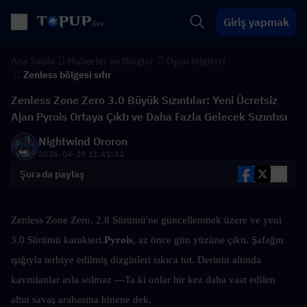
Giriş yapmak
Ana Sayfa
Haberler ve Bloglar
Oyun bilgileri
Zenless bölgesi sıfır
Zenless Zone Zero 3.0 Büyük Sızıntılar: Yeni Ücretsiz
Ajan Pyrois Ortaya Çıktı ve Daha Fazla Gelecek Sızıntısı
Nightwind Ororon
2026-04-29 11:41:32
Şurada paylaş
Zenless Zone Zero, 2.8 Sürümü'ne güncellenmek üzere ve yeni 
3.0 Sürümü karakteri,
Pyrois
, az önce gün yüzüne çıktı. Şafağın 
ışığıyla terbiye edilmiş dizginleri sıkıca tut. Derinin altında 
kavrulanlar asla solmaz —Ta ki onlar bir kez daha vaat edilen 
altın savaş arabasına binene dek.