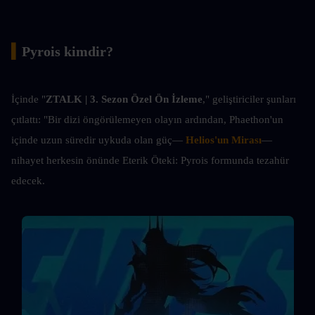
▍
Pyrois kimdir?
İçinde "
ZTALK | 3. Sezon Özel Ön İzleme
," geliştiriciler şunları 
çıtlattı: "Bir dizi öngörülemeyen olayın ardından, Phaethon'un 
içinde uzun süredir uykuda olan güç—
Helios'un Mirası
—
nihayet herkesin önünde Eterik Öteki: Pyrois formunda tezahür 
edecek.