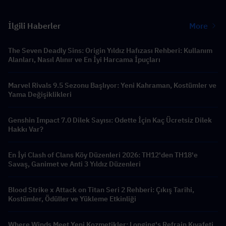
İlgili Haberler
More
The Seven Deadly Sins: Origin Yıldız Hafızası Rehberi: Kullanım
Alanları, Nasıl Alınır ve En İyi Harcama İpuçları
Marvel Rivals 9.5 Sezonu Başlıyor: Yeni Kahraman, Kostümler ve
Yama Değişiklikleri
Genshin Impact 7.0 Dilek Sayısı: Odette İçin Kaç Ücretsiz Dilek
Hakkı Var?
En İyi Clash of Clans Köy Düzenleri 2026: TH12'den TH18'e
Savaş, Ganimet ve Anti 3 Yıldız Düzenleri
Blood Strike x Attack on Titan Seri 2 Rehberi: Çıkış Tarihi,
Kostümler, Ödüller ve Yükleme Etkinliği
Where Winds Meet Yeni Kozmetikler: Longing's Refrain Kıyafeti