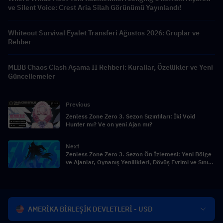
ve Silent Voice: Crest Aria Silah Görünümü Yayınlandı!
Whiteout Survival Eyalet Transferi Ağustos 2026: Gruplar ve
Rehber
MLBB Chaos Clash Aşama II Rehberi: Kurallar, Özellikler ve Yeni
Güncellemeler
Previous
Zenless Zone Zero 3. Sezon Sızıntıları: İki Void
Hunter mı? Ve on yeni Ajan mı?
Next
Zenless Zone Zero 3. Sezon Ön İzlemesi: Yeni Bölge
ve Ajanlar, Oynanış Yenilikleri, Dövüş Evrimi ve Sınırlı
Süreli Etkinlikler
AMERİKA BİRLEŞİK DEVLETLERİ - USD