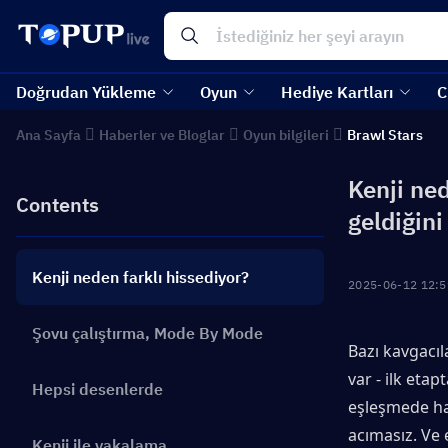
Doğrudan Yükleme
Oyun
Hediye Kartları
C
Ana Sayfa
Haberler ve Bloglar
Oyun bilgileri
Brawl Stars
Kenji ned
Contents
geldiğini
Kenji neden farklı hissediyor?
2025-06-12 12:5
Şovu çalıştırma, Mode By Mode
Bazı kavgacıl
var - ilk eta
Hepsi desenlerde
eşleşmede hak
acımasız. Ve 
Kenji ile yakalama