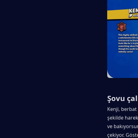
Şovu ça
Kenji, berbat
şekilde hare
ve bakıyorsun
çekiyor. Göste