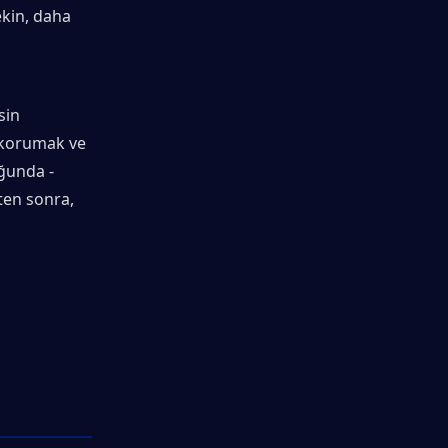
kin, daha 
in 
 korumak ve 
unda - 
en sonra, 