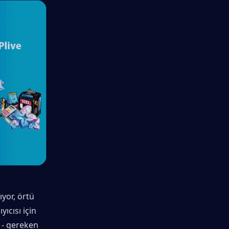
yor, örtü 
cısı için 
- gereken 