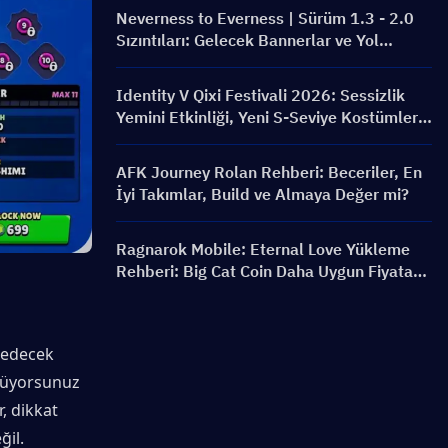
Neverness to Everness | Sürüm 1.3 - 2.0
Sızıntıları: Gelecek Bannerlar ve Yol
Haritası!
Identity V Qixi Festivali 2026: Sessizlik
Yemini Etkinliği, Yeni S-Seviye Kostümler
ve Ödül Rehberi
AFK Journey Rolan Rehberi: Beceriler, En
İyi Takımlar, Build ve Almaya Değer mi?
Ragnarok Mobile: Eternal Love Yükleme
Rehberi: Big Cat Coin Daha Uygun Fiyata
Nasıl Satın Alınır?
 edecek 
nüyorsunuz 
 dikkat 
il. 