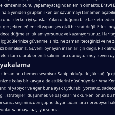
ce kimsenin bunu yapamayacağından emin olmaktır. Brawl Bal
 hala yeniden gruplanırken bir savunmayı tamamen açabilir.
onu izlerken iyi şanslar. Yakın olduğunu bile fark etmeden 
erçekten eğlenceli yapan şey gizli bir stat değil. Etkisi böy
adece düğmeleri tıklamıyorsunuz ve kazanıyorsunuz. Haritay
 içgüdülerinize güvenmelisiniz, ne zaman iteceğinizi ve ne 
zı bilmelisiniz. Güvenli oynayan insanlar için değil. Risk alma
eleri tam olarak önemli salınımlara dönüştürmeyi seven oyu
e yakalama
ok insan onu hemen sevmiyor. Sahip olduğu düşük sağlığı gö
linizde kolay bir kavga elde ettiklerini düşünüyorlar. Ama Kenj
ndini yapıyor ve eğer buna ayak uydurabiliyorsanız, sadece
il, stratejileri düşünmek ve başkalarını okurken, onun bu hı
iyorsanız, seçiminizden şüphe duyan adamlara neredeyse haks
oyunlar yapmaya başlıyorsunuz.