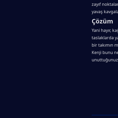
zayıf noktalar
yavaş kavgal
Çözüm
Yani hayır, k
taslaklarda y
bir takımın
Kenji bunu n
unuttuğunuz b