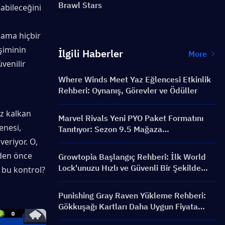
Brawl Stars
bileceğini 
 ama hiçbir 
iminin 
İlgili Haberler
More
enilir 
Where Winds Meet Yaz Eğlencesi Etkinlik
Rehberi: Oynanış, Görevler ve Ödüller
z kalkan 
Marvel Rivals Yeni PYO Paket Formatını
nesi, 
Tanıtıyor: Sezon 9.5 Mağaza
Güncellemesinde Nasıl Daha Akıllıca Satın
eriyor. O, 
Alınır?
den önce 
Growtopia Başlangıç Rehberi: İlk World
Lock'unuzu Hızlı ve Güvenli Bir Şekilde
e bu kontrol? 
Alın
Punishing Gray Raven Yükleme Rehberi:
Gökkuşağı Kartları Daha Uygun Fiyata
Nasıl Alınır?