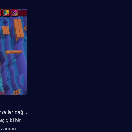
eller değil. 
ş gibi bir 
r zaman 