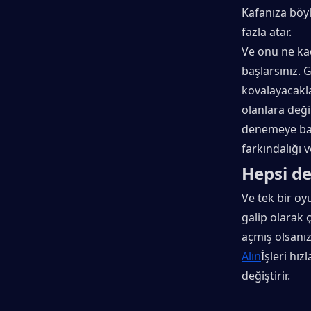
Kafanıza böyl
fazla atar.
Ve onu ne kad
başlarsınız. 
kovalayacakla
olanlara değil
denemeye baş
farkındalığı 
Hepsi d
Ve tek bir oy
galip olarak ç
açmış olsanı
Alın
İşleri hı
değiştirir.