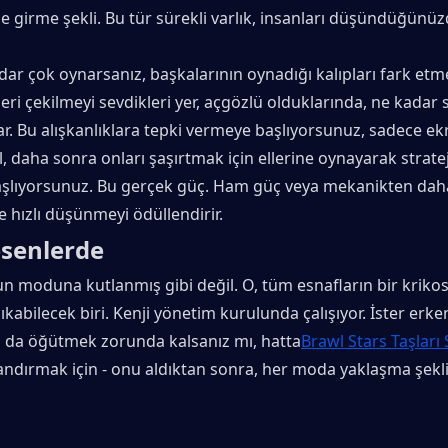
e girme şekli. Bu tür sürekli varlık, insanları düşündüğünü
ar çok oynarsanız, başkalarının oynadığı kalıpları fark etm
Geri çekilmeyi sevdikleri yer, açgözlü olduklarında, ne kadar s
r. Bu alışkanlıklara tepki vermeye başlıyorsunuz, sadece ek
, daha sonra onları şaşırtmak için ellerine oynayarak strateji
lıyorsunuz. Bu gerçek güç. Ham güç veya mekanikten daha 
ve hızlı düşünmeyi ödüllendirir.
esenlerde
un moduna kutlanmış gibi değil. O, tüm esnafların bir krikosu
ıkabilecek biri. Kenji yönetim kurulunda çalışıyor. İster erken 
z da öğütmek zorunda kalsanız mı, hatta
Brawl Stars Taşları S
zlandırmak için - onu aldıktan sonra, her moda yaklaşma şeklin