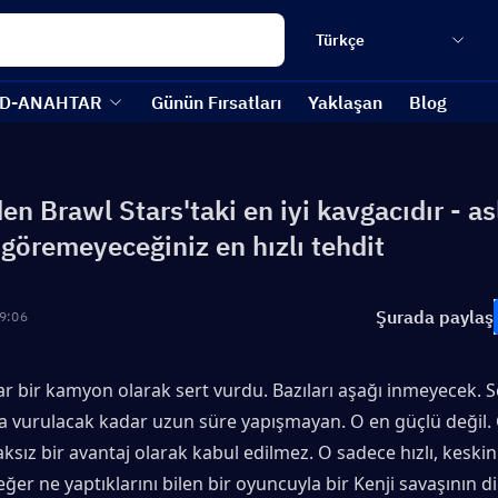
Türkçe
D-ANAHTAR
Günün Fırsatları
Yaklaşan
Blog
en Brawl Stars'taki en iyi kavgacıdır - as
 göremeyeceğiniz en hızlı tehdit
Şurada paylaş
9:06
ar bir kamyon olarak sert vurdu. Bazıları aşağı inmeyecek. S
pta vurulacak kadar uzun süre yapışmayan. O en güçlü değil.
sız bir avantaj olarak kabul edilmez. O sadece hızlı, keskin 
eğer ne yaptıklarını bilen bir oyuncuyla bir Kenji savaşının d