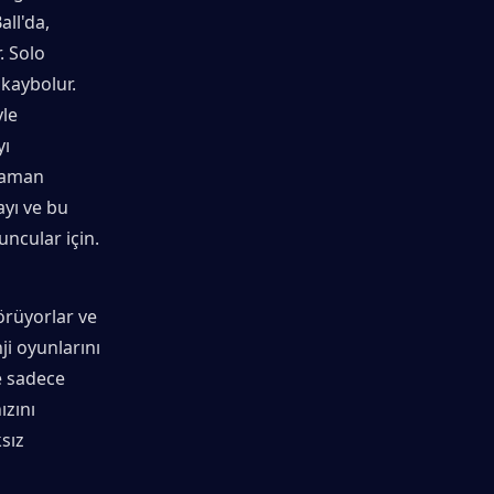
l'da, 
 Solo 
kaybolur.
le 
ı 
zaman 
yı ve bu 
ncular için.
rüyorlar ve 
i oyunlarını 
 sadece 
zını 
ız 