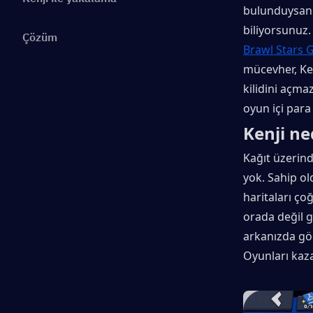
bulunduysanız
biliyorsunuz.
Çözüm
Brawl Stars
mücevher, Ken
kilidini açmaz
oyun içi para 
Kenji ne
Kağıt üzerind
yok. Sahip ol
haritaları ço
orada değil g
arkanızda görü
Oyunları kaz