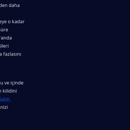
zden daha 
eye o kadar 
üre 
randa 
leri 
fazlasını 
 ve içinde 
kilidini 
atın 
izi 