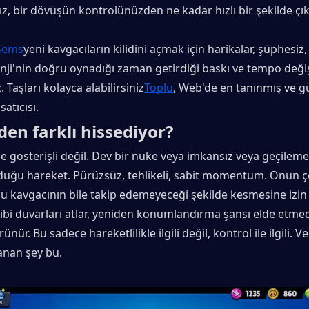
, bir dövüşün kontrolünüzden ne kadar hızlı bir şekilde çıka
 Gems
yeni kavgacıların kilidini açmak için harikalar, şüphesiz,
ji'nin doğru oynadığı zaman getirdiği baskı ve tempo değiş
. Taşları kolayca alabilirsiniz
Toplu
, Web'de en tanınmış ve güv
satıcısı.
den farklı hissediyor?
e gösterişli değil. Dev bir nuke veya imkansız veya geçileme
duğu hareket. Pürüzsüz, tehlikeli, sabit momentum. Onun çe
ğu kavgacının bile takip edemeyeceği şekilde kesmesine izin v
ibi duvarları atlar, yeniden konumlandırma şansı elde etme
nür. Bu sadece hareketlilikle ilgili değil, kontrol ile ilgili. V
anan şey bu.