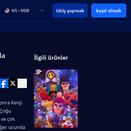
Giriş yapmak
kayıt olmak
US - USD
la
İlgili ürünler
onra Kenji 
 Çoğu 
ve çok 
iğer ucunda 