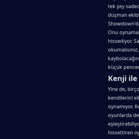
tek şey sade
düşman ekibi
Showdown'da 
Onu oynamak g
hissediyor. S
okumalısınız,
kaybolacağını
küçük pencer
Kenji il
Yine de, birç
kendilerini e
oynamıyor. Ke
oyunlarda değ
eşleştirebil
hissettiren 