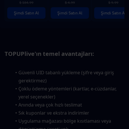
$ 184.99
$ 4.99
$ 9.99
Şimdi Satın Al
Şimdi Satın Al
Şimdi Satın Al
TOPUPlive'ın temel avantajları:
Güvenli UID tabanlı yükleme (şifre veya giriş 
gerektirmez)
Çoklu ödeme yöntemleri (kartlar, e-cüzdanlar, 
yerel seçenekler)
Anında veya çok hızlı teslimat
Sık kuponlar ve ekstra indirimler
Uygulama mağazası bölge kısıtlaması veya 