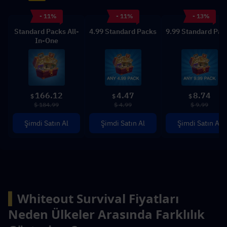
- 11%
- 11%
- 13%
Standard Packs All-
4.99 Standard Packs
9.99 Standard Pac
In-One
166.12
4.47
8.74
$
$
$
$ 184.99
$ 4.99
$ 9.99
Şimdi Satın Al
Şimdi Satın Al
Şimdi Satın Al
▍
Whiteout Survival Fiyatları 
Neden Ülkeler Arasında Farklılık 