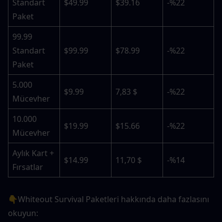
Standart 
$49.99
$39.16
-%22
Paket
99.99 
Standart 
$99.99
$78.99
-%22
Paket
5.000 
$9.99
7,83 $
-%22
Mücevher
10.000 
$19.99
$15.66
-%22
Mücevher
Aylık Kart + 
$14.99
11,70 $
-%14
Fırsatlar
👇Whiteout Survival Paketleri hakkında daha fazlasını 
okuyun: 