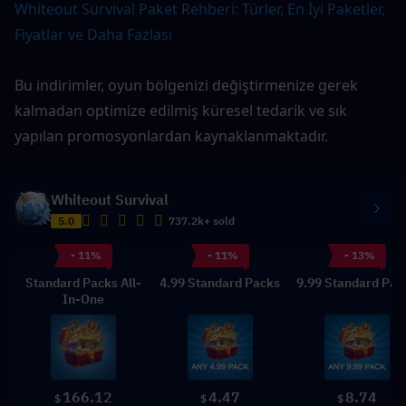
Whiteout Survival Paket Rehberi: Türler, En İyi Paketler, 
Fiyatlar ve Daha Fazlası
Bu indirimler, oyun bölgenizi değiştirmenize gerek 
kalmadan optimize edilmiş küresel tedarik ve sık 
yapılan promosyonlardan kaynaklanmaktadır.
Whiteout Survival
5.0
737.2k+ sold
- 11%
- 11%
- 13%
Standard Packs All-
4.99 Standard Packs
9.99 Standard Pac
In-One
166.12
4.47
8.74
$
$
$