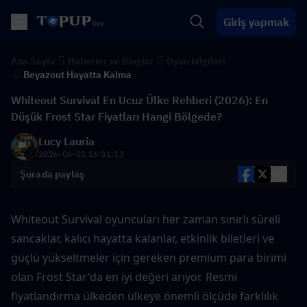
Giriş yapmak
Ana Sayfa
Haberler ve Bloglar
Oyun bilgileri
Beyazout Hayatta Kalma
Whiteout Survival En Ucuz Ülke Rehberi (2026): En
Düşük Frost Star Fiyatları Hangi Bölgede?
Lucy Lauria
2026-06-01 16:31:13
Şurada paylaş
Whiteout Survival oyuncuları her zaman sınırlı süreli 
sancaklar, kalıcı hayatta kalanlar, etkinlik biletleri ve 
güçlü yükseltmeler için gereken premium para birimi 
olan Frost Star'da en iyi değeri arıyor. Resmi 
fiyatlandırma ülkeden ülkeye önemli ölçüde farklılık 