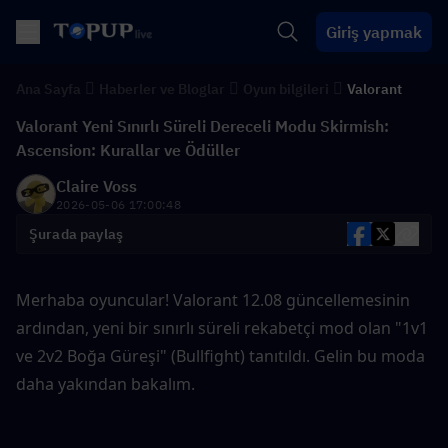
Giriş yapmak
Ana Sayfa
Haberler ve Bloglar
Oyun bilgileri
Valorant
Valorant Yeni Sınırlı Süreli Dereceli Modu Skirmish:
Ascension: Kurallar ve Ödüller
Claire Voss
2026-05-06 17:00:48
Şurada paylaş
Merhaba oyuncular! Valorant 12.08 güncellemesinin 
ardından, yeni bir sınırlı süreli rekabetçi mod olan "1v1 
ve 2v2 Boğa Güreşi" (Bullfight) tanıtıldı. Gelin bu moda 
daha yakından bakalım.