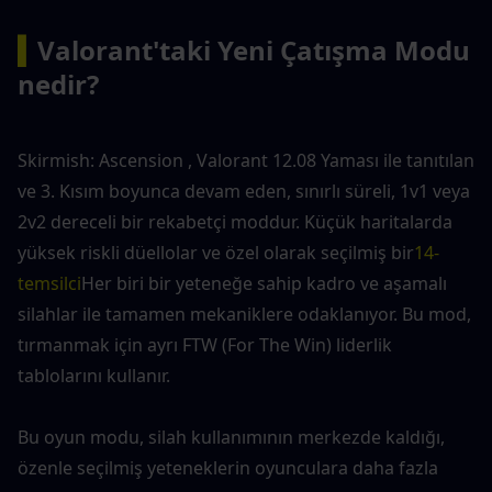
▍
Valorant'taki Yeni Çatışma Modu 
nedir?
Skirmish: Ascension , Valorant 12.08 Yaması ile tanıtılan 
ve 3. Kısım boyunca devam eden, sınırlı süreli, 1v1 veya 
2v2 dereceli bir rekabetçi moddur. Küçük haritalarda 
yüksek riskli düellolar ve özel olarak seçilmiş bir
14-
temsilci
Her biri bir yeteneğe sahip kadro ve aşamalı 
silahlar ile tamamen mekaniklere odaklanıyor. Bu mod, 
tırmanmak için ayrı FTW (For The Win) liderlik 
tablolarını kullanır.
Bu oyun modu, silah kullanımının merkezde kaldığı, 
özenle seçilmiş yeteneklerin oyunculara daha fazla 