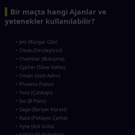
▍
Bir maçta hangi Ajanlar ve 
yetenekler kullanılabilir?
Jett (Rüzgar Gibi)
Clove (Dinçleştirici)
Chamber (Buluşma)
Cypher (Siber Kafes)
Omen (Gizli Adım)
Phoenix (Falso)
Yoru (Çatıkapı)
Iso (B Planı)
Sage (Bariyer Küresi)
Raze (Patlayıcı Çanta)
Vyse (Ark Gülü)
KAY/O (FLAŞ/bellek)