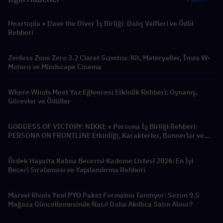
Heartopia × Dave the Diver İş Birliği: Dalış Valfleri ve Ödül
Rehberi
Zenless Zone Zero 3.2 Claret Sızıntısı: Kit, Materyaller, İmza W-
Motoru ve Mindscape Cinema
Where Winds Meet Yaz Eğlencesi Etkinlik Rehberi: Oynanış,
Görevler ve Ödüller
GODDESS OF VICTORY: NIKKE × Persona İş Birliği Rehberi:
PERSONA ON FRONTLINE Etkinliği, Karakterler, Bannerlar ve
Ödüller
Ördek Hayatta Kalma Becerisi Kademe Listesi 2026: En İyi
Beceri Sıralaması ve Yapılandırma Rehberi
Marvel Rivals Yeni PYO Paket Formatını Tanıtıyor: Sezon 9.5
Mağaza Güncellemesinde Nasıl Daha Akıllıca Satın Alınır?