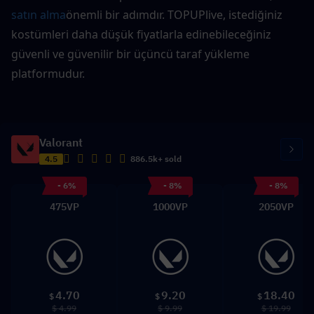
satın alma
önemli bir adımdır. TOPUPlive, istediğiniz 
kostümleri daha düşük fiyatlarla edinebileceğiniz 
güvenli ve güvenilir bir üçüncü taraf yükleme 
platformudur.
Valorant
4.5
886.5k+ sold
- 6%
- 8%
- 8%
475VP
1000VP
2050VP
4.70
9.20
18.40
$
$
$
$ 4.99
$ 9.99
$ 19.99