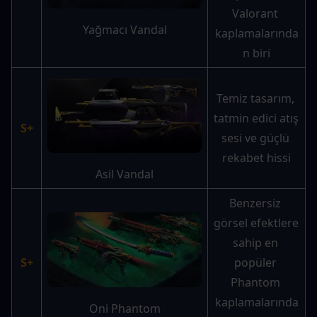
Valorant 
Yağmacı Vandal
kaplamalarında
n biri
Temiz tasarım, 
tatmin edici atış 
S+
sesi ve güçlü 
rekabet hissi
Asil Vandal
Benzersiz 
görsel efektlere 
sahip en 
S+
popüler 
Phantom 
kaplamalarında
Oni Phantom