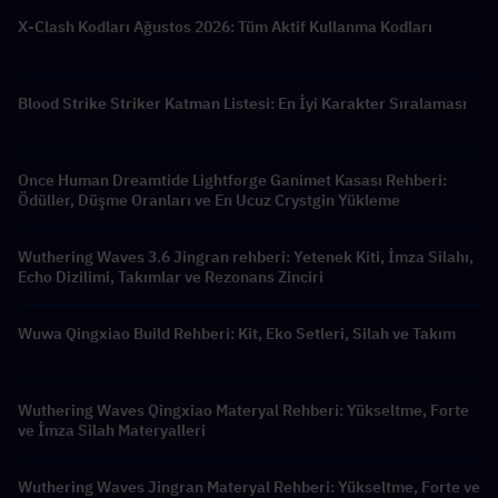
X-Clash Kodları Ağustos 2026: Tüm Aktif Kullanma Kodları
Blood Strike Striker Katman Listesi: En İyi Karakter Sıralaması
Once Human Dreamtide Lightforge Ganimet Kasası Rehberi:
Ödüller, Düşme Oranları ve En Ucuz Crystgin Yükleme
Wuthering Waves 3.6 Jingran rehberi: Yetenek Kiti, İmza Silahı,
Echo Dizilimi, Takımlar ve Rezonans Zinciri
Wuwa Qingxiao Build Rehberi: Kit, Eko Setleri, Silah ve Takım
Wuthering Waves Qingxiao Materyal Rehberi: Yükseltme, Forte
ve İmza Silah Materyalleri
Wuthering Waves Jingran Materyal Rehberi: Yükseltme, Forte ve