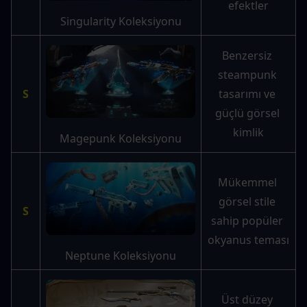
efektler
Singularity Koleksiyonu
Benzersiz 
steampunk 
S
tasarımı ve 
güçlü görsel 
kimlik
Magepunk Koleksiyonu
Mükemmel 
görsel stile 
S
sahip popüler 
okyanus teması
Neptune Koleksiyonu
Üst düzey 