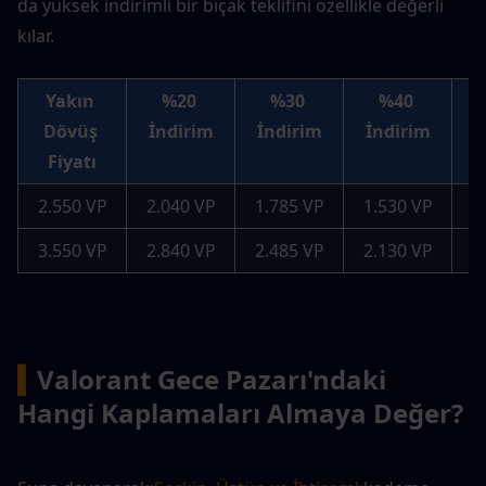
da yüksek indirimli bir bıçak teklifini özellikle değerli 
kılar.
Yakın 
%20 
%30 
%40 
Dövüş 
İndirim
İndirim
İndirim
İ
Fiyatı
2.550 VP
2.040 VP
1.785 VP
1.530 VP
1
3.550 VP
2.840 VP
2.485 VP
2.130 VP
1
▍
Valorant Gece Pazarı'ndaki 
Hangi Kaplamaları Almaya Değer?