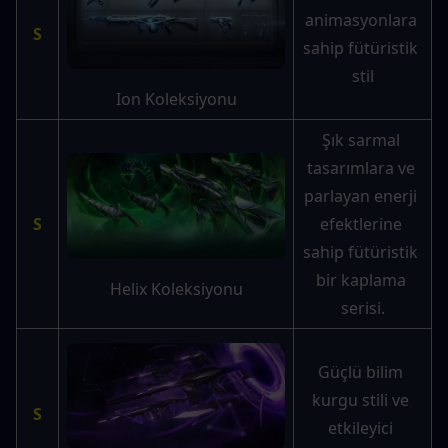
animasyonlara 
S
sahip fütüristik 
stil
Ion Koleksiyonu
Şık sarmal 
tasarımlara ve 
parlayan enerji 
S
efektlerine 
sahip fütüristik 
bir kaplama 
Helix Koleksiyonu
serisi.
Güçlü bilim 
kurgu stili ve 
S
etkileyici 