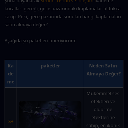
Şuna dayanarak:
Seçkin, Üstün ve İhtişamlı
kademe 
kuralları gereği, gece pazarındaki kaplamalar oldukça 
cazip. Peki, gece pazarında sunulan hangi kaplamaları 
satın almaya değer?
Aşağıda şu paketleri öneriyorum:
Ka
paketler
Neden Satın 
de
Almaya Değer?
me
Mükemmel ses 
efektleri ve 
öldürme 
efektlerine 
S+
sahip, en ikonik 