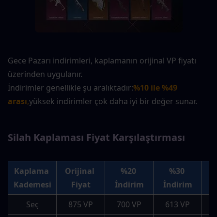
Gece Pazarı indirimleri, kaplamanın orijinal VP fiyatı 
üzerinden uygulanır.
İndirimler genellikle şu aralıktadır:
%10 ile %49 
arası
,
yüksek indirimler çok daha iyi bir değer sunar.
Silah Kaplaması Fiyat Karşılaştırması
Kaplama 
Orijinal 
%20 
%30 
Kademesi
Fiyat
İndirim
İndirim
İ
Seç
875 VP
700 VP
613 VP