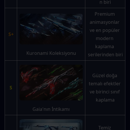
n biri
Premium 
animasyonlar 
ve en popüler 
S+
modern 
kaplama 
Kuronami Koleksiyonu
serilerinden biri
Güzel doğa 
temalı efektler 
S
ve birinci sınıf 
kaplama
Gaia'nın İntikamı
Temiz 