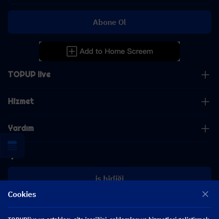
Abone Ol
TOPUP live
Hizmet
Yardım
İş
iş birliği
Cookies
[email protected]
[email protected]