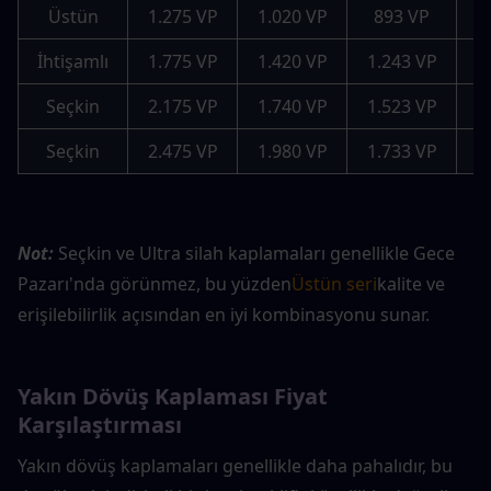
Üstün
1.275 VP
1.020 VP
893 VP
İhtişamlı
1.775 VP
1.420 VP
1.243 VP
1
Seçkin
2.175 VP
1.740 VP
1.523 VP
1
Seçkin
2.475 VP
1.980 VP
1.733 VP
1
Not: 
Seçkin ve Ultra silah kaplamaları genellikle Gece 
Pazarı'nda görünmez, bu yüzden
Üstün seri
kalite ve 
erişilebilirlik açısından en iyi kombinasyonu sunar.
Yakın Dövüş Kaplaması Fiyat 
Karşılaştırması
Yakın dövüş kaplamaları genellikle daha pahalıdır, bu 