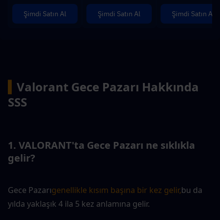
Şimdi Satın Al
Şimdi Satın Al
Şimdi Satın Al
▍
Valorant Gece Pazarı Hakkında 
SSS
1. VALORANT'ta Gece Pazarı ne sıklıkla 
gelir?
Gece Pazarı
genellikle kısım başına bir kez gelir,
bu da 
yılda yaklaşık 4 ila 5 kez anlamına gelir.