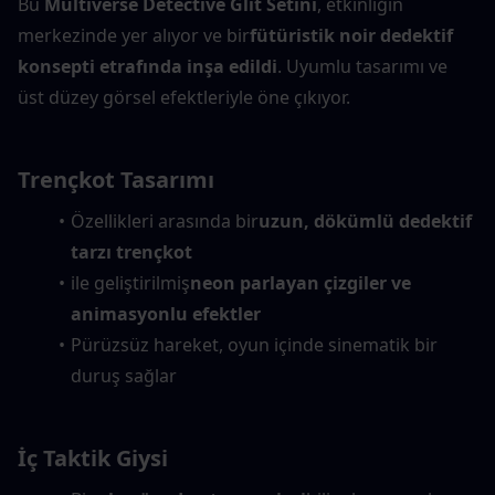
Bu 
Multiverse Detective Glit Setini
, etkinliğin 
merkezinde yer alıyor ve bir
fütüristik noir dedektif 
konsepti etrafında inşa edildi
. Uyumlu tasarımı ve 
üst düzey görsel efektleriyle öne çıkıyor.
Trençkot Tasarımı
Özellikleri arasında bir
uzun, dökümlü dedektif 
tarzı trençkot
ile geliştirilmiş
neon parlayan çizgiler ve 
animasyonlu efektler
Pürüzsüz hareket, oyun içinde sinematik bir 
duruş sağlar
İç Taktik Giysi