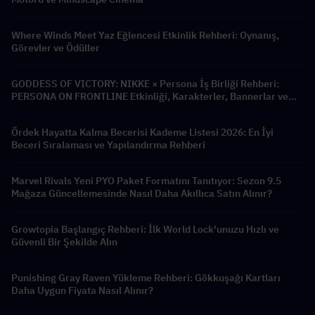
Where Winds Meet Yaz Eğlencesi Etkinlik Rehberi: Oynanış,
Görevler ve Ödüller
GODDESS OF VICTORY: NIKKE × Persona İş Birliği Rehberi:
PERSONA ON FRONTLINE Etkinliği, Karakterler, Bannerlar ve
Ödüller
Ördek Hayatta Kalma Becerisi Kademe Listesi 2026: En İyi
Beceri Sıralaması ve Yapılandırma Rehberi
Marvel Rivals Yeni PYO Paket Formatını Tanıtıyor: Sezon 9.5
Mağaza Güncellemesinde Nasıl Daha Akıllıca Satın Alınır?
Growtopia Başlangıç Rehberi: İlk World Lock'unuzu Hızlı ve
Güvenli Bir Şekilde Alın
Punishing Gray Raven Yükleme Rehberi: Gökkuşağı Kartları
Daha Uygun Fiyata Nasıl Alınır?