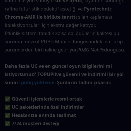
kombinasyon sunuyor
stil ve içerik
, kıyafetin sunduğu 
rafine fütüristik dedektif estetiği ve 
Pyrotechnic 
Chroma-AMR ile birlikte tanıttı
 silah kaplaması 
koleksiyoncuları için ekstra değer katıyor.
Etkinlik sistemi tanıdık kalsa da, ödüllerin kalitesi bu 
sürümü mevcut PUBG Mobile döngüsündeki en cazip 
sürümlerden biri haline getiriyor.
PUBG Mobile
döngüsü.
Daha fazla UC ve en güncel oyun bilgilerini mi 
istiyorsunuz? TOPUPlive güvenli ve indirimli bir yol 
sunar: 
pubg yükleme
. Şunların tadını çıkarın:
✅ Güvenli işlemlerle resmi ortak
✅ UC paketlerinde özel indirimler
✅ Hesabınıza anında teslimat
✅ 7/24 müşteri desteği