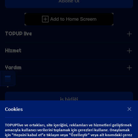
Abone Ol
TOPUP live
Hizmet
Yardım
İş
iş birliği
Cookies
[email protected]
[email protected]
TOPUPlive ve ortakları, site içeriğini, reklamları ve hizmetleri geliştirmek
amacıyla kullanıcı verilerini toplamak için çerezleri kullanır. Onaylamak
için "Hepsini kabul et"e tıklayın veya "Özelleştir" veya alt kısımdaki çerez