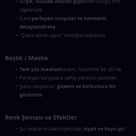
Bir
şık, vücuda oturan giysi
bilim kurgu zırh 
öğeleriyle
İçerir
parlayan vurgular ve katmanlı 
detaylandırma
"Çoklu evren ajanı" kimliğini pekiştirir
Başlık / Maske
Tam yüz maskesi
keskin, fütüristik bir stil ile
Parlayan vurgulara sahip yansıtıcı yüzeyler
Şunu oluşturur: 
gizemli ve korkutucu bir 
görünüm
Renk Şeması ve Efektler
Şu renklerin hakimiyetinde: 
siyah ve koyu gri 