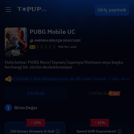
Giriş yapmak
PUBG Mobile UC
AMERİKA BİRLEŞİK DEVLETLERİ
5.0
902.9k+ sold
Hatırlatma: PUBG Kore/Tayvan/Japonya/Vietnam veya başka
herhangi bir sürüm desteklenmiyor
 1 friend → 10% off coupon (max $6 off) Invite 3 friends → 10% off coupon (max 
SATIN AL
ETKİNLİK
hot
1
Birim Değer
- 13%
- 12%
250 Draws Druvaen X-Suit
Speed Drift Guaranteed