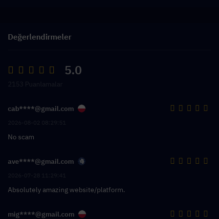
Değerlendirmeler
5.0
2153 Puanlamalar
cab****@gmail.com
2026-08-02 08:29:51
No scam
ave****@gmail.com
2026-07-28 11:29:41
Absolutely amazing website/platform.
mig****@gmail.com