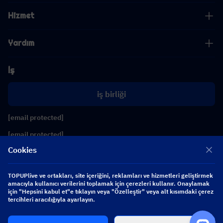
Hizmet
Yardım
İş
iş birliği
[email protected]
[email protected]
Cookies
Bizi takip edin
TOPUPlive ve ortakları, site içeriğini, reklamları ve hizmetleri geliştirmek
amacıyla kullanıcı verilerini toplamak için çerezleri kullanır. Onaylamak
için "Hepsini kabul et"e tıklayın veya "Özelleştir" veya alt kısımdaki çerez
Copyright 2026 SEA WHALE TECHNOLOGY PTE.LTD. All Rights Reserved.
tercihleri aracılığıyla ayarlayın.