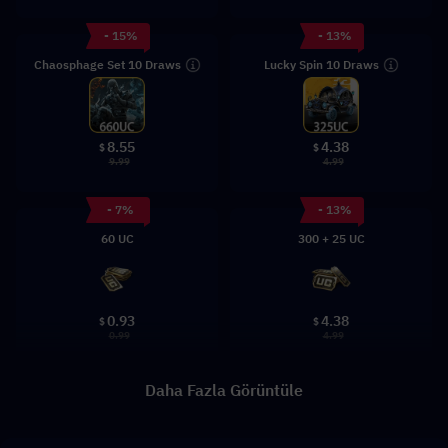
- 15%
- 13%
Chaosphage Set 10 Draws
Lucky Spin 10 Draws
8.55
4.38
$
$
9.99
4.99
- 7%
- 13%
60 UC
300 + 25 UC
0.93
4.38
$
$
0.99
4.99
Daha Fazla Görüntüle