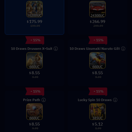
175.99
266.99
$
$
199.99
299.99
- 15%
- 15%
10 Draws Druvaen X-Suit
10 Draws Uzumaki Naruto Gilt
8.55
8.55
$
$
9.99
9.99
- 15%
- 15%
Prize Path
Lucky Spin 10 Draws
8.55
5.12
$
$
9.99
5.99