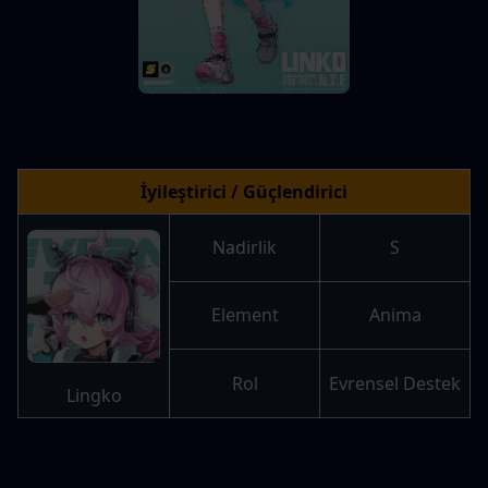
İyileştirici / Güçlendirici
Nadirlik
S
Element
Anima
Rol
Evrensel Destek
Lingko