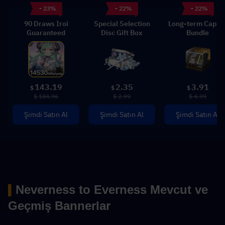
- 23%
- 22%
- 22%
90 Draws Iroi
Special Selection
Long-term Capita
Guaranteed
Disc Gift Box
Bundle
143.19
2.35
3.91
$
$
$
$ 184.96
$ 2.99
$ 4.99
Şimdi Satın Al
Şimdi Satın Al
Şimdi Satın Al
Neverness to Everness Mevcut ve 
▍
Geçmiş Bannerlar