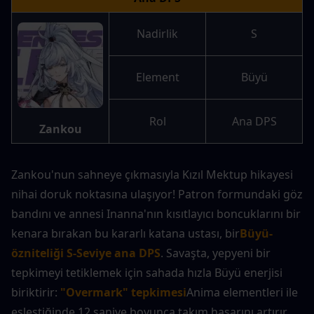
Nadirlik
S
Element
Büyü
Rol
Ana DPS
Zankou
Zankou'nun sahneye çıkmasıyla Kızıl Mektup hikayesi 
nihai doruk noktasına ulaşıyor! Patron formundaki göz 
bandını ve annesi Inanna'nın kısıtlayıcı boncuklarını bir 
kenara bırakan bu kararlı katana ustası, bir
Büyü-
özniteliği S-Seviye ana DPS
. Savaşta, yepyeni bir 
tepkimeyi tetiklemek için sahada hızla Büyü enerjisi 
biriktirir: 
"Overmark" tepkimesi
Anima elementleri ile 
eşleştiğinde 12 saniye boyunca takım hasarını artırır. 