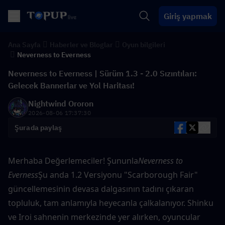
Giriş yapmak
Ana Sayfa
Haberler ve Bloglar
Oyun bilgileri
Neverness to Everness
Neverness to Everness | Sürüm 1.3 - 2.0 Sızıntıları:
Gelecek Bannerlar ve Yol Haritası!
Nightwind Ororon
2026-08-06 17:37:30
Şurada paylaş
Merhaba Değerlemeciler! Şununla
Neverness to 
Everness
Şu anda 1.2 Versiyonu "Scarborough Fair" 
güncellemesinin devasa dalgasının tadını çıkaran 
topluluk, tam anlamıyla heyecanla çalkalanıyor. Shinku 
ve Iroi sahnenin merkezinde yer alırken, oyuncular 