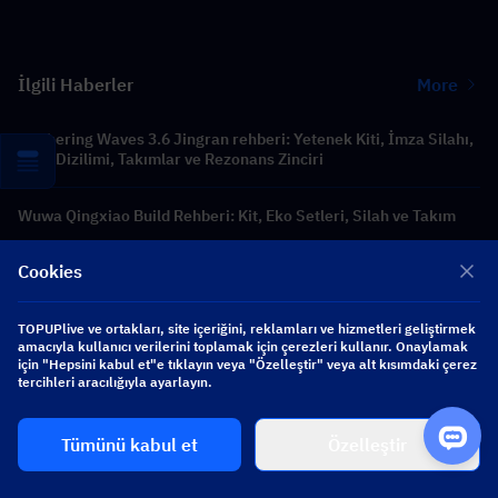
İlgili Haberler
More
Wuthering Waves 3.6 Jingran rehberi: Yetenek Kiti, İmza Silahı,
Echo Dizilimi, Takımlar ve Rezonans Zinciri
Wuwa Qingxiao Build Rehberi: Kit, Eko Setleri, Silah ve Takım
Cookies
Wuthering Waves Qingxiao Materyal Rehberi: Yükseltme, Forte
ve İmza Silah Materyalleri
TOPUPlive ve ortakları, site içeriğini, reklamları ve hizmetleri geliştirmek
amacıyla kullanıcı verilerini toplamak için çerezleri kullanır. Onaylamak
için "Hepsini kabul et"e tıklayın veya "Özelleştir" veya alt kısımdaki çerez
Wuthering Waves Jingran Materyal Rehberi: Yükseltme, Forte ve
tercihleri aracılığıyla ayarlayın.
İmza Silah Materyalleri
Tümünü kabul et
Özelleştir
AFK Journey × Digimon Adventure İş Birliği: Yayın Tarihi,
Karakterler ve En Son Güncellemeler