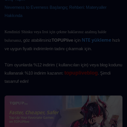
Neverness to Everness Başlangıç Rehberi: Materyaller 
Hakkında
Kendinizi Shinku veya Iroi için çekme haklarınız azalmış halde 
NTE yükleme
, göz atabilirsiniz
TOPUPlive
 için
hızlı 
bulursanız
ve uygun fiyatlı indirimlerin tadını çıkarmak için.
Tüm oyunlarda %12 indirim ( kullanıcıları için) veya blog kodunu 
topupliveblog
kullanarak %10
indirim kazanın: 
. Şimdi 
tasarruf edin! 