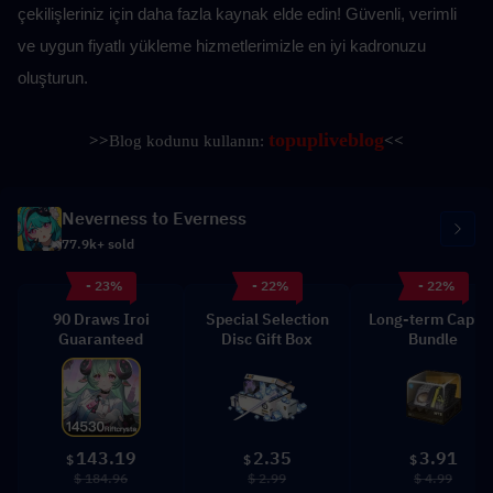
çekilişleriniz için daha fazla kaynak elde edin! Güvenli, verimli 
ve uygun fiyatlı yükleme hizmetlerimizle en iyi kadronuzu 
oluşturun.
topupliveblog
>>
Blog kodunu kullanın: 
<<
Neverness to Everness
77.9k+ sold
- 23%
- 22%
- 22%
90 Draws Iroi
Special Selection
Long-term Capita
Guaranteed
Disc Gift Box
Bundle
143.19
2.35
3.91
$
$
$
$ 184.96
$ 2.99
$ 4.99