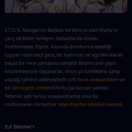
E.T.D. 6. Manga'nın Başkan Yardımcısı olan Elyms'in 
çıkış tarihinin ilerleyen zamanlarda olması 
muhtemeldir. Elyms, başında dondurma estetiği 
taşıyan mavi saçlı genç bir hanımdır ve ağırlıklı olarak 
beyaz bir renk şemasına sahiptir. Resmi canlı yayın 
önizlemelerine dayanarak, onun şu özelliklere sahip 
olacağı tahmin edilmektedir:
çift form mekanikleri
 ve 
bir 
dönüşüm sistemi
Shinku'ya benzer şekilde. 
Yetenek seti henüz onaylanmamış olsa da, 
muhtemelen bir
Aether veya Psyche nitelikli destek
.
2.0 Banner'ı