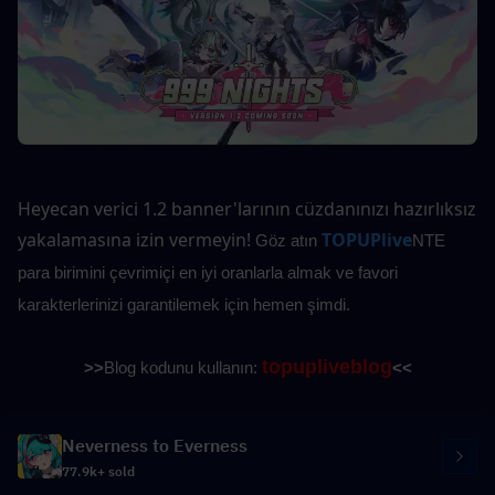
Heyecan verici 1.2 banner'larının cüzdanınızı hazırlıksız 
yakalamasına izin vermeyin!
TOPUPlive
Göz atın
NTE 
para birimini çevrimiçi en iyi oranlarla almak ve favori 
karakterlerinizi garantilemek için hemen şimdi.
topupliveblog
>>
Blog kodunu kullanın: 
<<
Neverness to Everness
77.9k+ sold