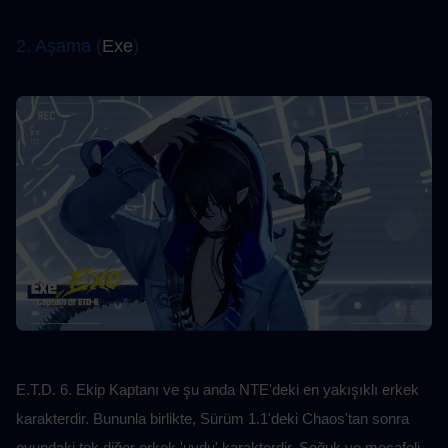
2. Aşama (
Exe
)
E.T.D. 6. Ekip Kaptanı ve şu anda NTE'deki en yakışıklı erkek 
karakterdir. Bununla birlikte, Sürüm 1.1'deki Chaos'tan sonra 
oyundaki tek diğer erkek 'uydu' karakterdir. Soğuk ve mesafeli 