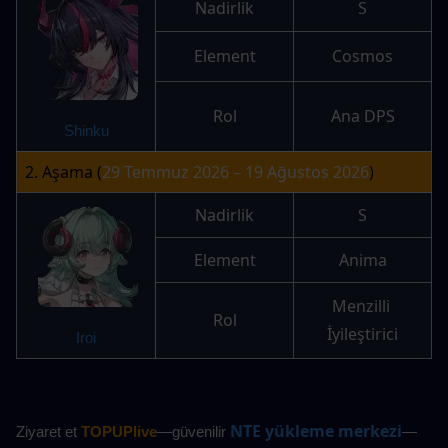
Nadirlik
S
Element
Cosmos
Rol
Ana DPS
Shinku
2. Aşama (
29 Temmuz 2026 – 19 Ağustos 2026
)
Nadirlik
S
Element
Anima
Menzilli 
Rol
İyileştirici
Iroi
NTE yükleme merkezi
Ziyaret et 
TOPUPlive
—güvenilir
—