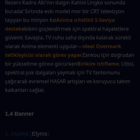
Rezerv Kadro Altı'nın dalgın Kahini Lingko sonunda 
burada! Sırtında eski model mor bir CRT televizyon 
taşıyan bu minyon kız
Anima nitelikli S-Seviye 
destek
ekibini güçlendirmek için spektral hayaletlere 
güvenir. Savaşta, TV ruhu saha dışında kalarak sürekli 
olarak Anima elementi uygular—
ideal Overmark 
tetikleyicisi olarak görev yapar
Zankou için doğrudan 
bir yükseltme görevi görürken
Birikim istifleme
. Ultisi, 
spektral şok dalgaları yaymak için TV fantomunu 
çağırarak evrensel HASAR artışları ve koruyucu takım 
kalkanları sağlar.
1.4 Banner
1. Aşama (
Elyms
)