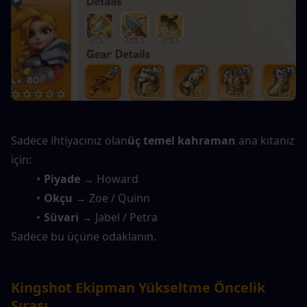
Sadece ihtiyacınız olan
üç temel kahraman
 ana kıtanız 
için:
Piyade
 → Howard
Okçu
 → Zoe / Quinn
Süvari
 → Jabel / Petra
Sadece bu üçüne odaklanın.
Kingshot Ekipman Yükseltme Öncelik 
Sırası