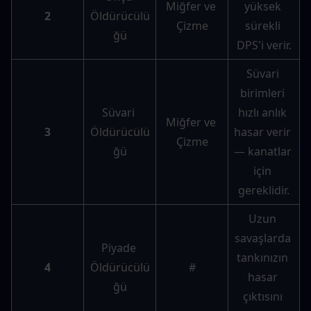
Miğfer ve 
yüksek 
2
Öldürücülü
Çizme
sürekli 
ğü
DPS'i verir.
Süvari 
birimleri 
Süvari 
hızlı anlık 
Miğfer ve 
3
Öldürücülü
hasar verir 
Çizme
ğü
— kanatlar 
için 
gereklidir.
Uzun 
savaşlarda 
Piyade 
tankınızın 
4
Öldürücülü
#
hasar 
ğü
çıktısını 