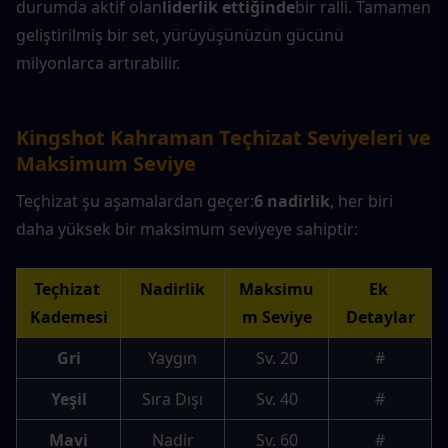
durumda aktif olan
liderlik ettiğinde
bir ralli. Tamamen 
geliştirilmiş bir set, yürüyüşünüzün gücünü 
milyonlarca artırabilir.
Kingshot Kahraman Teçhizat Seviyeleri ve 
Maksimum Seviye
Teçhizat şu aşamalardan geçer:
6 nadirlik
, her biri 
daha yüksek bir maksimum seviyeye sahiptir:
Teçhizat 
Nadirlik
Maksimu
Ek 
Kademesi
m Seviye
Detaylar
Gri
Yaygın
Sv. 20
#
Yeşil
Sıra Dışı
Sv. 40
#
Mavi
Nadir
Sv. 60
#