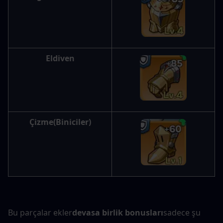
Eldiven
Çizme
(Biniciler)
Bu parçalar ekler
devasa birlik bonusları
sadece şu 