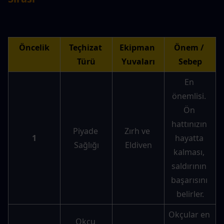
Öncelik
Teçhizat 
Ekipman 
Önem / 
Türü
Yuvaları
Sebep
En 
önemlisi. 
Ön 
hattınızın 
Piyade 
Zırh ve 
1
hayatta 
Sağlığı
Eldiven
kalması, 
saldırının 
başarısını 
belirler.
Okçular en 
Okçu 