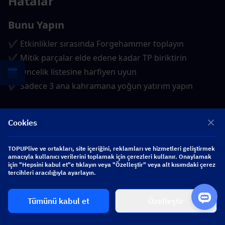
Hatalar
Bunu Yapın
✔ Etkinlikler sırasında Forgehammer toplayın
✔ Mitik parçalar elde edene kadar TP biriktirin
✔ Öncelik listesine harfiyen uyun
✔ Sadece 3 ana kahramana yoğun yatırım yapın
Bundan Kaçının
Cookies
✘ Tüm kahramanları yükseltmek
TOPUPlive ve ortakları, site içeriğini, reklamları ve hizmetleri geliştirmek
✘ Düşük nadirlikteki ekipmanları 40. seviyenin üzerine 
amacıyla kullanıcı verilerini toplamak için çerezleri kullanır. Onaylamak
için "Hepsini kabul et"e tıklayın veya "Özelleştir" veya alt kısımdaki çerez
çıkarmak
tercihleri aracılığıyla ayarlayın.
✘ Fazla parçaları yeniden dövmeyi unutmak
✘ Kahramanınızın sınıfı dışındaki parçaları yükseltmek
Tümünü kabul et
Özelleştir