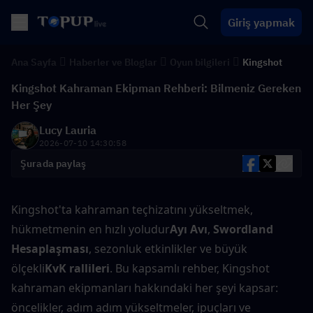
Giriş yapmak
Ana Sayfa
Haberler ve Bloglar
Oyun bilgileri
Kingshot
Kingshot Kahraman Ekipman Rehberi: Bilmeniz Gereken
Her Şey
Lucy Lauria
2026-07-10 14:30:58
Şurada paylaş
Kingshot'ta kahraman teçhizatını yükseltmek, 
hükmetmenin en hızlı yoludur
Ayı Avı
, 
Swordland 
Hesaplaşması
, sezonluk etkinlikler ve büyük 
ölçekli
KvK rallileri
. Bu kapsamlı rehber, Kingshot 
kahraman ekipmanları hakkındaki her şeyi kapsar: 
öncelikler, adım adım yükseltmeler, ipuçları ve 