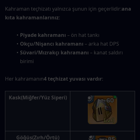
Kahraman teçhizatı yalnızca şunun için geçerlidir:
ana 
kıta kahramanlarınız
:
Piyade kahramanı
 – ön hat tankı
Okçu/Nişancı kahramanı
 – arka hat DPS
Süvari/Mızrakçı kahramanı
 – kanat saldırı 
birimi
Her kahramanın
4 teçhizat yuvası vardır
:
Kask
(Miğfer/Yüz Siperi)
Göğüs
(Zırh/Örtü)