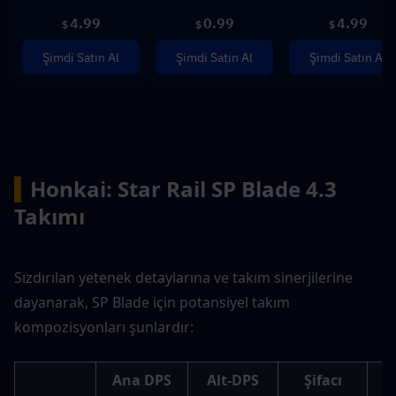
4.99
0.99
4.99
$
$
$
Şimdi Satın Al
Şimdi Satın Al
Şimdi Satın Al
▍
Honkai: Star Rail SP Blade 4.3 
Takımı
Sızdırılan yetenek detaylarına ve takım sinerjilerine 
dayanarak, SP Blade için potansiyel takım 
kompozisyonları şunlardır:
Ana DPS
Alt-DPS
Şifacı
D