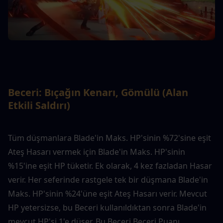
Beceri: Bıçağın Kenarı, Gömülü (Alan 
Etkili Saldırı)
Tüm düşmanlara Blade'in Maks. HP'sinin %72'sine eşit 
Ateş Hasarı vermek için Blade'in Maks. HP'sinin 
%15'ine eşit HP tüketir. Ek olarak, 4 kez fazladan Hasar 
verir. Her seferinde rastgele tek bir düşmana Blade'in 
Maks. HP'sinin %24'üne eşit Ateş Hasarı verir. Mevcut 
HP yetersizse, bu Beceri kullanıldıktan sonra Blade'in 
mevcut HP'si 1'e düşer. Bu Beceri Beceri Puanı 