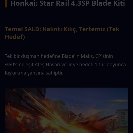
▍
Honkai: Star Rail 4.3
SP Blade Kiti
Temel SALD: Kalıntı Kılıç, Tertemiz (Tek 
Hedef)
Tek bir düşman hedefine Blade'in Maks. CP'sinin 
%50'sine eşit Ateş Hasarı verir ve hedefi 1 tur boyunca 
Kışkırtma şansına sahiptir.