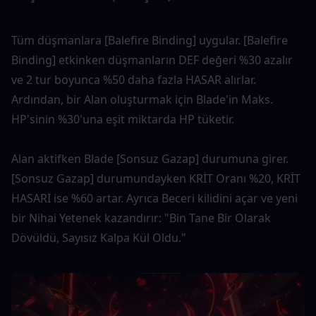
Tüm düşmanlara [Balefire Binding] uygular. [Balefire 
Binding] etkinken düşmanların DEF değeri %30 azalır 
ve 2 tur boyunca %50 daha fazla HASAR alırlar. 
Ardından, bir Alan oluşturmak için Blade'in Maks. 
HP'sinin %30'una eşit miktarda HP tüketir.
Alan aktifken Blade [Sonsuz Gazap] durumuna girer. 
[Sonsuz Gazap] durumundayken KRİT Oranı %20, KRİT 
HASARI ise %60 artar. Ayrıca Beceri kilidini açar ve yeni 
bir Nihai Yetenek kazandırır: "Bin Tane Bir Olarak 
Dövüldü, Sayısız Kalpa Kül Oldu."