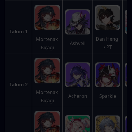
Takım 1
Dan Heng 
Mortenax 
C
Ashveil
• PT
Bıçağı
Takım 2
Mortenax 
T
Sparkle
Acheron
Bıçağı