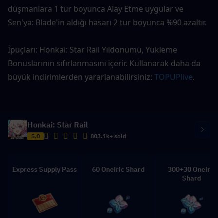
düşmanlara 1 tur boyunca Alay Etme uygular ve 
Sen'ya: Blade'in aldığı hasarı 2 tur boyunca %90 azaltır.
İpuçları: Honkai: Star Rail Yıldönümü, Yükleme 
Bonuslarının sıfırlanmasını içerir. Kullanarak daha da 
büyük indirimlerden yararlanabilirsiniz: 
TOPUPlive
.
Honkai: Star Rail
5.0
803.1k+ sold
Express Supply Pass
60 Oneiric Shard
300+30 Oneiric
Shard