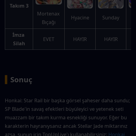
Takım 3
Mortenax 
T
Sunday
Hyacine
Bıçağı
İmza 
EVET
HAYIR
HAYIR
Silah
▍
Sonuç
Honkai: Star Rail bir başka görsel şaheser daha sundu; 
SP Blade'in savaş efektleri büyüleyici ve yetenek seti 
muazzam bir takım kurma esnekliği sunuyor. Eğer bu 
karakterin hayranıysanız ancak Stellar Jade miktarınız 
azsa, şunun için TopUpLive'ı kullanabilirsiniz: 
Honkai 