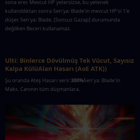
sona erer. Mevcut HP yetersizse, bu yetenek 
kullanıldıktan sonra Sen'ya: Blade'in mevcut HP'si 1'e 
düşer. Sen'ya: Blade, [Sonsuz Gazap] durumunda 
değilken Beceri kullanamaz.
Ulti: Binlerce Dövülmüş Tek Vücut, Sayısız 
Kalpa Külü
Alan Hasarı (AoE ATK)
)
Şu oranda Ateş Hasarı verir:
300%
Sen'ya: Blade'in 
Maks. Canının tüm düşmanlara.