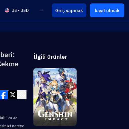
Giriş yapmak
kayıt olmak
US - USD
beri:
İlgili ürünler
 Çekme
nin en az 
rinizi nereye 