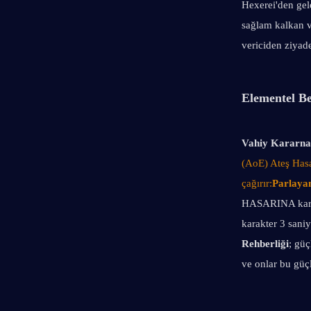
Hexerei'den gele
sağlam kalkan ve
vericiden ziyade
Elementel Be
Vahiy Kararna
(AoE) Ateş Hasa
çağırır:
Parlayan
HASARINA karşı 
karakter 3 sani
Rehberliği
; güç
ve onlar bu güç