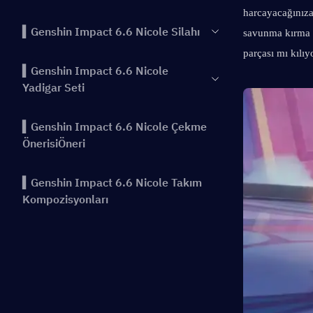
harcayacağınıza 
▍Genshin Impact 6.6 Nicole Silahı
savunma kırma v
parçası mı kılıy
▍Genshin Impact 6.6 Nicole
Yadigar Seti
▍Genshin Impact 6.6 Nicole Çekme
ÖnerisiÖneri
▍Genshin Impact 6.6 Nicole Takım
Kompozisyonları
▍Sonuç
▍Önceki Öne Çıkanlar