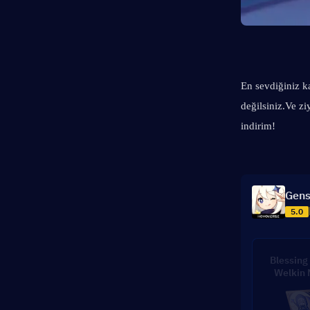
En sevdiğiniz ka
değilsiniz.
Ve zi
indirim!
Gens
5.0
Blessing 
Welkin