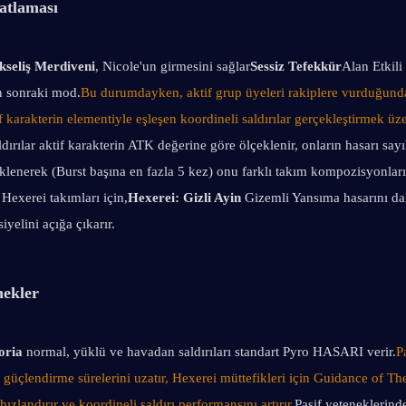
atlaması
kseliş Merdiveni
, Nicole'un girmesini sağlar
Sessiz Tefekkür
Alan Etkili
n sonraki mod.
Bu durumdayken, aktif grup üyeleri rakiplere vurduğund
f karakterin elementiyle eşleşen koordineli saldırılar gerçekleştirmek üze
dırılar aktif karakterin ATK değerine göre ölçeklenir, onların hasarı sayıl
iklenerek (Burst başına en fazla 5 kez) onu farklı takım kompozisyonlar
 Hexerei takımları için,
Hexerei: Gizli Ayin
 Gizemli Yansıma hasarını dah
yelini açığa çıkarır.
nekler
oria
 normal, yüklü ve havadan saldırıları standart Pyro HASARI verir.
P
r: güçlendirme sürelerini uzatır, Hexerei müttefikleri için Guidance of The
hızlandırır ve koordineli saldırı performansını artırır.
Pasif yeteneklerinde