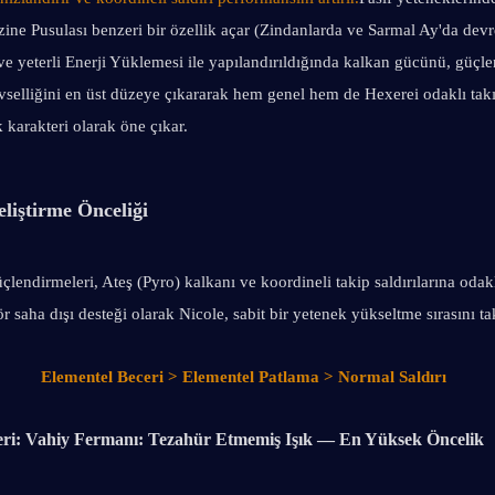
ne Pusulası benzeri bir özellik açar (Zindanlarda ve Sarmal Ay'da devre 
yeterli Enerji Yüklemesi ile yapılandırıldığında kalkan gücünü, güçlen
evselliğini en üst düzeye çıkararak hem genel hem de Hexerei odaklı takım
 karakteri olarak öne çıkar.
eliştirme Önceliği
çlendirmeleri, Ateş (Pyro) kalkanı ve koordineli takip saldırılarına odakl
ör saha dışı desteği olarak Nicole, sabit bir yetenek yükseltme sırasını ta
Elementel Beceri > Elementel Patlama > Normal Saldırı
eri: Vahiy Fermanı: Tezahür Etmemiş Işık — En Yüksek Öncelik