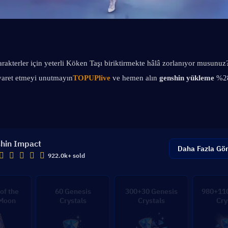
rakterler için yeterli Köken Taşı biriktirmekte hâlâ zorlanıyor musunuz?
yaret etmeyi unutmayın
TOPUPlive
 ve hemen alın 
genshin yükleme 
%28
hin Impact
Daha Fazla Gö
922.0k+ sold
of the
60 Genesis
300+30 Genesis
980+110
 Moon
Crystals
Crystals
Cry