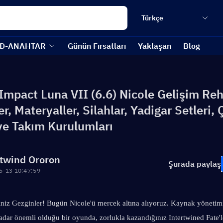
Türkçe
D-ANAHTAR
Günün Fırsatları
Yaklaşan
Blog
Impact Luna VII (6.6) Nicole Gelişim Reh
r, Materyaller, Silahlar, Yadigar Setleri,
ve Takım Kurulumları
twind Ororon
Şurada paylaş
5-13 10:47:59
iniz Gezginler! Bugün Nicole'ü mercek altına alıyoruz. Kaynak yönetimi
adar önemli olduğu bir oyunda, zorlukla kazandığınız Intertwined Fate'le