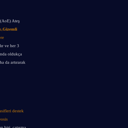
 (AoE) Ateş 
a,
Gizemli 
re 
ır ve her 3 
ında oldukça 
a da artırarak 
asifleri destek 
osis 
n biri, çatışma 