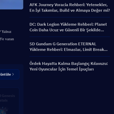
AFK Journey Voracia Rehberi: Yetenekler,
En İyi Takımlar, Build ve Almaya Değer mi?
DC: Dark Legion Yükleme Rehberi: Planet
Coin Daha Ucuz ve Güvenli Bir Şekilde
 Yalnız 
Nasıl Satın Alınır?
'e varan 
SD Gundam G Generation ETERNAL
Yükleme Rehberi: Elmaslar, Limit Break
Paketleri, Fiyatlar ve Yükleme Yöntemleri
Ördek Hayatta Kalma Başlangıç Kılavuzu:
Yeni Oyuncular İçin Temel İpuçları
rüntüle
 Genesis
stals