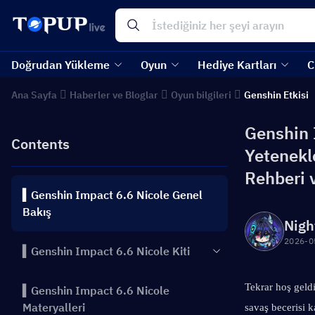
Doğrudan Yükleme
Oyun
Hediye Kartları
C
Ana Sayfa
Haberler ve Bloglar
Oyun bilgileri
Genshin Etkisi
Genshin 
Contents
Yetenekle
Rehberi 
▍Genshin Impact 6.6 Nicole Genel
Bakış
Nigh
2026-0
▍Genshin Impact 6.6 Nicole Kiti
Tekrar hoş geld
▍Genshin Impact 6.6 Nicole
Materyalleri
savaş becerisi k