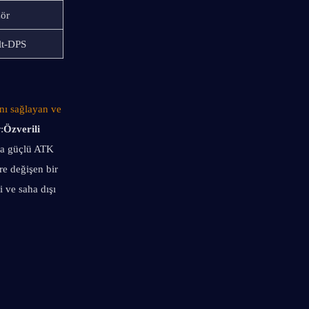
zör
lt-DPS
nı sağlayan ve 
:
Özverili 
a güçlü ATK 
e değişen bir 
 ve saha dışı 