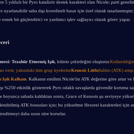
n 5 yıldızlı bir Pyro katalizör destek karakteri olan Nicole; parti genelin
 uyarlanabilir saha dışı koordineli hasar için özel olarak tasarlanmıştır;
 esnek bir güçlendirici ve yardımcı işlev sağlayıcı olarak görev yapar.
ceri
mesi:
Tezahür Etmemiş Işık
, kitinin çekirdeğini oluşturur.
Kullanıldığın
rı verir, yakındaki tüm grup üyelerine
Kenosis Lütfu
Saldırı (ATK) artışı
 Işık Kalkanı
. 
Kalkanın emilimi Nicole'ün ATK değerine göre artar ve 
%250 etkinlik göstererek Pyro odaklı savaşlarda güvenilir koruma sağl
ye boyunca sahada kaldıktan sonra, Grace of Kenosis şu seviyeye yükseli
lendirilmiş ATK bonusları için; bu yükseltme Hexerei karakterleri için anı
lendirmeyi daha uzun süre korurlar.