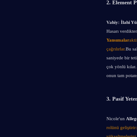
2. Element P
Vahiy:
İlahi Yü
Hasarı verdikte
Yansımalar
akti
çağrılırlar.
Bu sal
saniyede bir tet
çok yönlü kılar.
onun tam potansi
3. Pasif Yete
Nicole'un 
Alleg
rolünü geliştiri
yükseltmelerini 