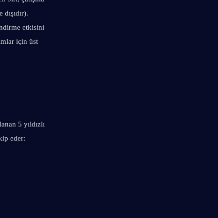
dışıdır). 
dirme etkisini 
lar için üst 
anan 5 yıldızlı 
kip eder: