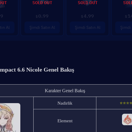
OUT
SOLD OUT
SOLD OUT
SOL
99
0.99
4.99
1
$
$
$
tın Al
Şimdi Satın Al
Şimdi Satın Al
Şimdi 
mpact 6.6 Nicole Genel Bakış
Karakter Genel Bakış
Nadirlik
⭐⭐⭐
Element