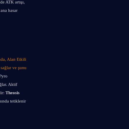
de ATK artışı, 
 ana hasar 
da, Alan Etkili 
 sağlar ve şunu 
Pyro 
ar. Aktif 
r: 
Theosis 
nda tetiklenir 