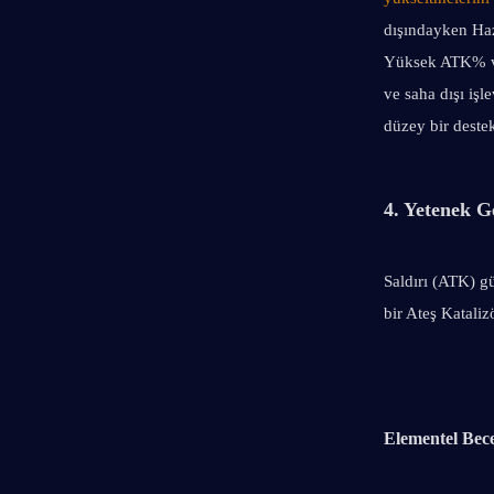
dışındayken Hazi
Yüksek ATK% ve 
ve saha dışı işl
düzey bir destek
4. Yetenek G
Saldırı (ATK) gü
bir Ateş Kataliz
Elementel Bec