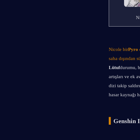
N
Nicole bir
Pyro 
saha dışından sü
Lütuf
durumu, b
artışları ve ek 
dizi takip saldır
hasar kaynağı ha
▍
Genshin I