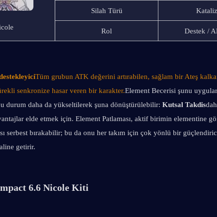
Silah Türü
Katali
icole
Rol
Destek / A
destekleyici
Tüm grubun ATK değerini artırabilen, sağlam bir Ateş kalka
rekli senkronize hasar veren bir karakter.
Element Becerisi şunu uygular
u durum daha da yükseltilerek şuna dönüştürülebilir: 
Kutsal Takdis
dah
avantajlar elde etmek için. Element Patlaması, aktif birimin elementine gör
ısı serbest bırakabilir; bu da onu her takım için çok yönlü bir güçlendirici
line getirir.
mpact 6.6 Nicole Kiti