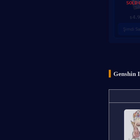
SOLD 
4.
$
Şimdi Sa
▍
Genshin I