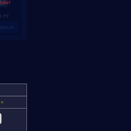
D OUT
4.99
Satın Al
⭐⭐