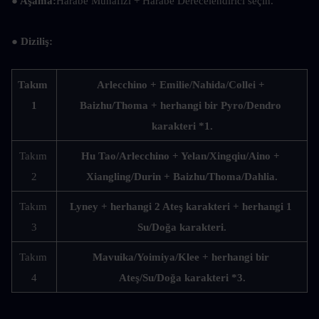
● Aşama:
Harabe Muhafızı + Harabe Derecelendirici seçin.
● Diziliş:
Takım 
Arlecchino + Emilie/Nahida/Collei + 
1
Baizhu/Thoma + herhangi bir Pyro/Dendro 
karakteri *1.
Takım 
Hu Tao/Arlecchino + Yelan/Xingqiu/Aino + 
2
Xiangling/Durin + Baizhu/Thoma/Dahlia.
Takım 
Lyney + herhangi 2 Ateş karakteri + herhangi 1 
3
Su/Doğa karakteri.
Takım 
Mavuika/Yoimiya/Klee + herhangi bir 
4
Ateş/Su/Doğa karakteri *3.