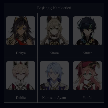
Başlangıç Karakterleri
Dehya
Kirara
Kinich
Dahlia
Kamisato Ayato
Yanfei