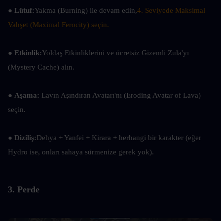
● 
Lütuf:
Yakma (Burning) ile devam edin,
4. Seviyede Maksimal 
Vahşet (Maximal Ferocity) seçin.
● 
Etkinlik:
Yoldaş Etkinliklerini ve ücretsiz Gizemli Zula'yı 
(Mystery Cache) alın.
● 
Aşama: 
Lavın Aşındıran Avatarı'nı (Eroding Avatar of Lava) 
seçin.
● Diziliş:
Dehya + Yanfei + Kirara + herhangi bir karakter (eğer 
Hydro ise, onları sahaya sürmenize gerek yok).
3. Perde