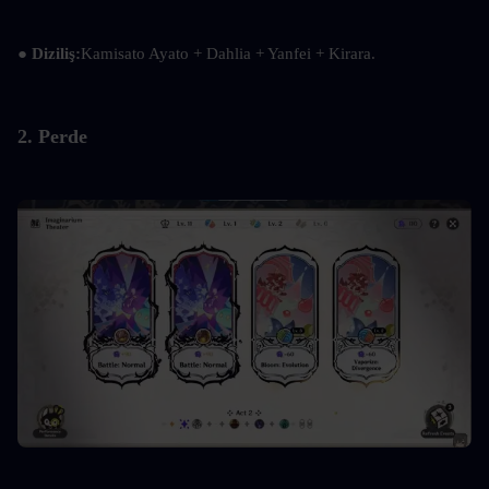
● 
Diziliş:
Kamisato Ayato + Dahlia + Yanfei + Kirara.
2. Perde