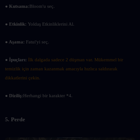
● Kutsama:
Bloom'u seç.
● Etkinlik: 
Yoldaş Etkinliklerini Al.
● Aşama: 
Fatui'yi seç.
● İpuçları: 
İlk dalgada sadece 2 düşman var. Mükemmel bir 
temizlik için zaman kazanmak amacıyla hızlıca saldırarak 
dikkatlerini çekin.
● Diziliş:
Herhangi bir karakter *4.
5. Perde