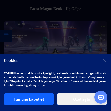
Boss: Maguu Kenki: Üç Gölge
Cookies
TOPUPlive ve ortakları, site içeriğini, reklamları ve hizmetleri geliştirmek
amacıyla kullanıcı verilerini toplamak için çerezleri kullanır. Onaylamak
için "Hepsini kabul et"e tıklayın veya "Özelleştir" veya alt kısımdaki çerez
tercihleri aracılığıyla ayarlayın.
Düşmanları bir araya toplamaya odaklan.
Patron yayılırsa, 
maskeye yakın durun.
Tümünü kabul et
Özelleştir
● Etkinlik: 
Yoldaş veya Gizemli Zula seçin: Nadir.