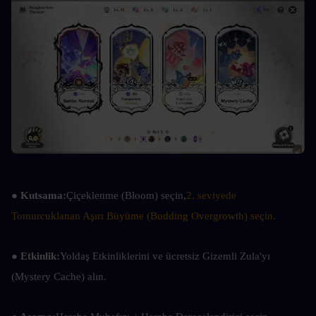
● Kutsama:
Çiçeklenme (Bloom) seçin,
2. seviyede 
Tomurcuklanan Aşırı Büyüme (Budding Overgrowth) seçin.
● Etkinlik:
Yoldaş Etkinliklerini ve ücretsiz Gizemli Zula'yı 
(Mystery Cache) alın.