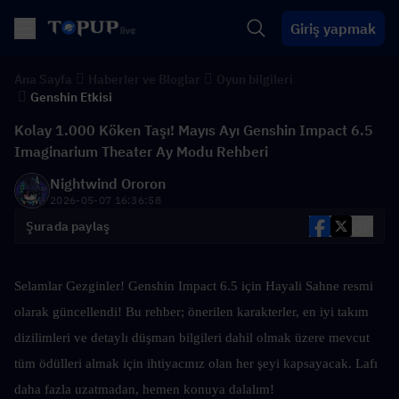
Giriş yapmak
Ana Sayfa
Haberler ve Bloglar
Oyun bilgileri
Genshin Etkisi
Kolay 1.000 Köken Taşı! Mayıs Ayı Genshin Impact 6.5
Imaginarium Theater Ay Modu Rehberi
Nightwind Ororon
2026-05-07 16:36:58
Şurada paylaş
Selamlar Gezginler! Genshin Impact 6.5 için Hayali Sahne resmi 
olarak güncellendi! Bu rehber; önerilen karakterler, en iyi takım 
dizilimleri ve detaylı düşman bilgileri dahil olmak üzere mevcut 
tüm ödülleri almak için ihtiyacınız olan her şeyi kapsayacak. Lafı 
daha fazla uzatmadan, hemen konuya dalalım!