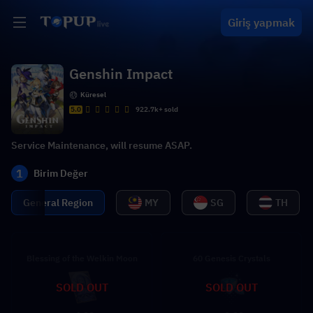
Giriş yapmak
Genshin Impact
Küresel
5.0
922.7k+ sold
Service Maintenance, will resume ASAP.
1
Birim Değer
General Region
MY
SG
TH
Blessing of the Welkin Moon
60 Genesis Crystals
SOLD OUT
SOLD OUT