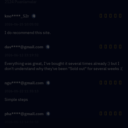
2124 Puanlamalar
kno****_52r
2026-06-25 10:05:02
I do recommend this site.
dav****@gmail.com
2026-06-12 23:19:32
Everything was great, I've bought it several times already :) but I
don't understand why they've been "Sold out" for several weeks :(
ngu****@gmail.com
2026-05-22 11:35:13
Simple steps
pha****@gmail.com
2026-05-12 14:36:58