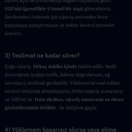
Oyunu açın ve profil/hesap bilgileri sayfanıza gidin.  
UID'nizi (genellikle 9 haneli bir sayı)
 göreceksiniz. 
Gecikmeleri önlemek için sipariş vermeden önce 
kopyalayıp yapıştırmanızı ve tekrar kontrol etmenizi 
öneririz.
3) Teslimat ne kadar sürer?
Çoğu sipariş  
birkaç dakika içinde
 teslim edilir. Nadir 
durumlarda (yoğun trafik, ödeme doğrulaması, ağ 
sorunları), teslimat gecikebilir. Yüklemenizi vaat edilen 
sürenin ötesinde almadıysanız, lütfen sipariş numaranız 
ve UID'niz ile  
Hala eksikse, sipariş numaranız ve ekran 
görüntülerinizle birlikte 
  ile iletişime geçin.
4) Yüklemem başarısız olursa veya elime 