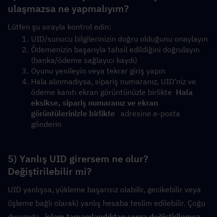
ulaşmazsa ne yapmalıyım?
Lütfen şu sırayla kontrol edin:
UID/sunucu bilgilerinizin doğru olduğunu onaylayın
Ödemenizin başarıyla tahsil edildiğini doğrulayın 
(banka/ödeme sağlayıcı kaydı)
Oyunu yenileyin veya tekrar giriş yapın
Hala alınmadıysa, sipariş numaranız, UID'niz ve 
ödeme kanıtı ekran görüntünüzle birlikte  
Hala 
eksikse, sipariş numaranız ve ekran 
görüntülerinizle birlikte 
  adresine e-posta 
gönderin
5) Yanlış UID girersem ne olur? 
Değiştirilebilir mi?
UID yanlışsa, yükleme başarısız olabilir, gecikebilir veya 
(işleme bağlı olarak) yanlış hesaba teslim edilebilir. Çoğu 
durumda,  
işlem tamamlandıktan sonra değiştirilemez
. 