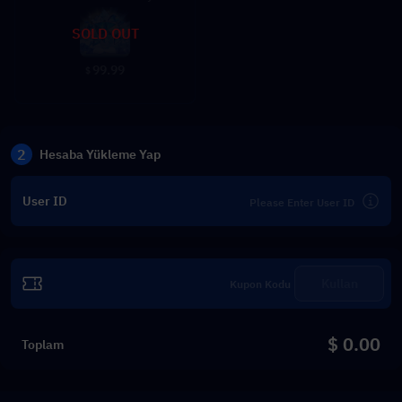
SOLD OUT
99.99
$
2
Hesaba Yükleme Yap
User ID
Kullan
$ 0.00
Toplam