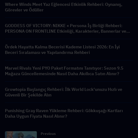
Where Winds Meet Yaz Eğlencesi Etkinlik Rehberi: Oynanış,
Görevler ve Ödüller
GODDESS OF VICTORY: NIKKE × Persona İş Birliği Rehberi:
PERSONA ON FRONTLINE Etkinliği, Karakterler, Bannerlar ve
Ödüller
Ördek Hayatta Kalma Becerisi Kademe Listesi 2026: En İyi
Beceri Sıralaması ve Yapılandırma Rehberi
Marvel Rivals Yeni PYO Paket Formatını Tanıtıyor: Sezon 9.5
Mağaza Güncellemesinde Nasıl Daha Akıllıca Satın Alınır?
Growtopia Başlangıç Rehberi: İlk World Lock'unuzu Hızlı ve
Güvenli Bir Şekilde Alın
Punishing Gray Raven Yükleme Rehberi: Gökkuşağı Kartları
Daha Uygun Fiyata Nasıl Alınır?
Previous