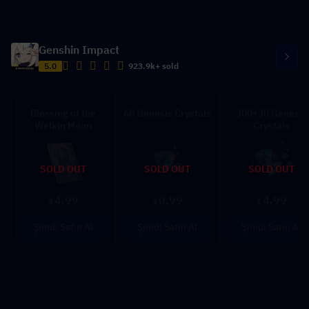
Genshin Impact
5.0
923.9k+ sold
Blessing of the
60 Genesis Crystals
300+30 Genesis
Welkin Moon
Crystals
SOLD OUT
SOLD OUT
SOLD OUT
4.99
0.99
4.99
$
$
$
Şimdi Satın Al
Şimdi Satın Al
Şimdi Satın Al