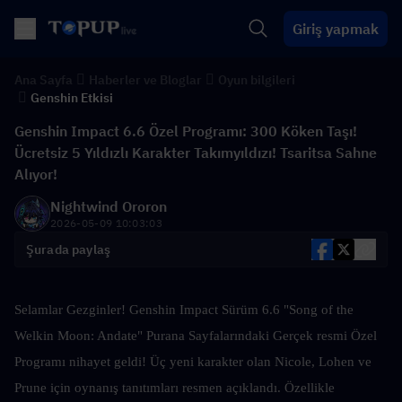
Giriş yapmak
Ana Sayfa
Haberler ve Bloglar
Oyun bilgileri
Genshin Etkisi
Genshin Impact 6.6 Özel Programı: 300 Köken Taşı!
Ücretsiz 5 Yıldızlı Karakter Takımyıldızı! Tsaritsa Sahne
Alıyor!
Nightwind Ororon
2026-05-09 10:03:03
Şurada paylaş
Selamlar Gezginler! Genshin Impact Sürüm 6.6 "Song of the 
Welkin Moon: Andate" Purana Sayfalarındaki Gerçek resmi Özel 
Programı nihayet geldi! Üç yeni karakter olan Nicole, Lohen ve 
Prune için oynanış tanıtımları resmen açıklandı. Özellikle 