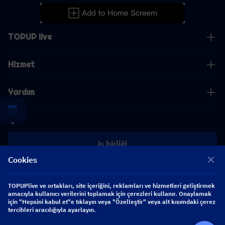
TOPUP live
Hizmet
Yardım
İş
iş birliği
Cookies
[email protected]
[email protected]
TOPUPlive ve ortakları, site içeriğini, reklamları ve hizmetleri geliştirmek
amacıyla kullanıcı verilerini toplamak için çerezleri kullanır. Onaylamak
için "Hepsini kabul et"e tıklayın veya "Özelleştir" veya alt kısımdaki çerez
tercihleri aracılığıyla ayarlayın.
Bizi takip edin