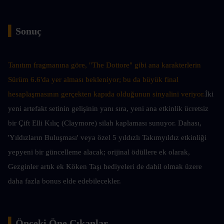
▍
Sonuç
Tanıtım fragmanına göre, "The Dottore" gibi ana karakterlerin 
Sürüm 6.6'da yer alması bekleniyor; bu da büyük final 
hesaplaşmasının gerçekten kapıda olduğunun sinyalini veriyor.
İki 
yeni artefakt setinin gelişinin yanı sıra, yeni ana etkinlik ücretsiz 
bir Çift Elli Kılıç (Claymore) silah kaplaması sunuyor. Dahası, 
'Yıldızların Buluşması' veya özel 5 yıldızlı Takımyıldız etkinliği 
yepyeni bir güncelleme alacak; orijinal ödüllere ek olarak, 
Gezginler artık ek Köken Taşı hediyeleri de dahil olmak üzere 
daha fazla bonus elde edebilecekler.
▍
Önceki Öne Çıkanlar