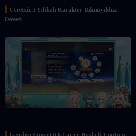
▍
Ücretsiz 5 Yıldızlı Karakter Takımyıldızı 
Daveti
▍
Genshin Impact 6.6 Çariçe Heykeli Tanıtımı