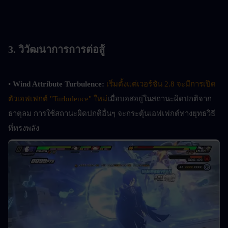
3. วิวัฒนาการการต่อสู้
• 
Wind Attribute Turbulence:
เริ่มตั้งแต่เวอร์ชัน 2.8 จะมีการเปิด
ตัวเอฟเฟกต์ "Turbulence" ใหม่
เมื่อบอสอยู่ในสถานะผิดปกติจาก
ธาตุลม การใช้สถานะผิดปกติอื่นๆ จะกระตุ้นเอฟเฟกต์ทางยุทธวิธี
ที่ทรงพลัง