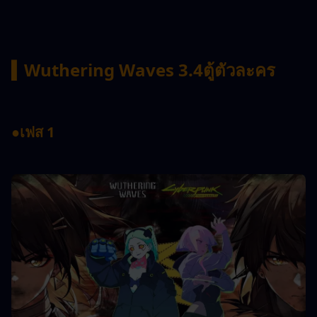
▍
Wuthering Waves 3.4
ตู้ตัวละคร
●
เฟส 1