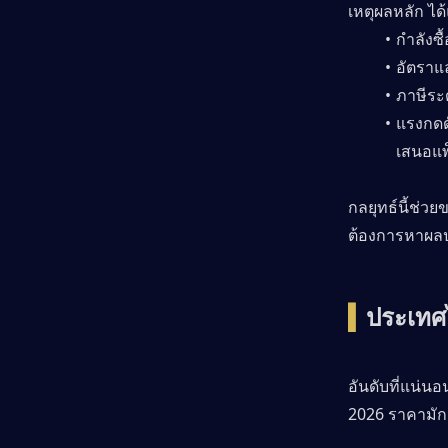
เหตุผลหลัก ได้
กำลังซ
อัตราแ
ภาษีระ
แรงกดด
เสนอแพ็
กลยุทธ์นี้ช่วย
ต้องการหาผลป
▍
ประเทศไ
อันดับที่แน่น
2026 ราคามักจ