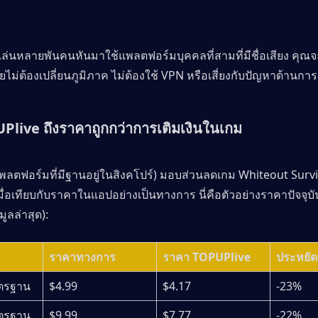
่ผู้เล่นหลายพันคนหันมาใช้แพลตฟอร์มบุคคลที่สามที่มีชื่อเสียง คุณ
ดยไม่ต้องเปลี่ยนภูมิภาค ไม่ต้องใช้ VPN หรือเสี่ยงกับปัญหาด้านกา
live ถึงราคาถูกกว่าการเติมเงินในเกม
ลตฟอร์มที่มีฐานอยู่ในสิงคโปร์) มอบส่วนลดเกม Whiteout Survival
เมื่อเทียบกับราคาในแอปอย่างเป็นทางการ นี่คือตัวอย่างราคาปัจจุบันที
มูลล่าสุด):
ราคาทางการ
ราคา TOPUPlive
ประหยัด
าตรฐาน
$4.99
$4.17
-23%
าตรฐาน
$9.99
$7.77
-22%