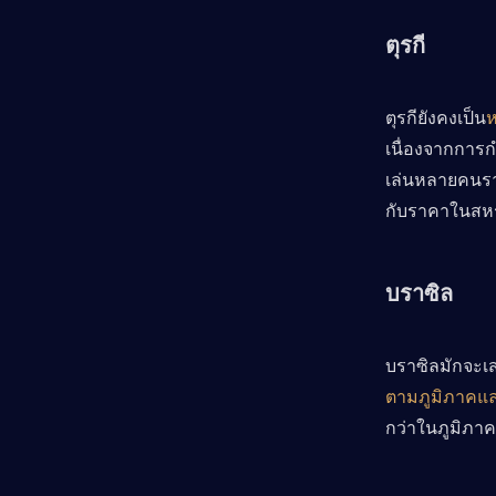
ตุรกี
ตุรกียังคงเป็น
ห
เนื่องจากการ
เล่นหลายคนรา
กับราคาในสหร
บราซิล
บราซิลมักจะเ
ตามภูมิภาคแ
กว่าในภูมิภาคท