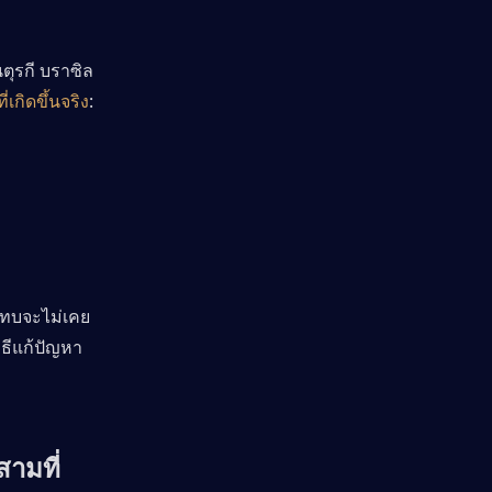
ุรกี บราซิล 
่เกิดขึ้นจริง
:
นแทบจะไม่เคย
ิธีแก้ปัญหา
สามที่