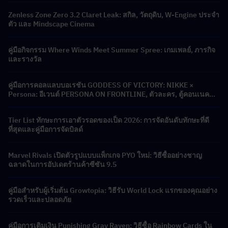
Zenless Zone Zero 3.2 Claret Leak: สกิล, วัตถุดิบ, W-Engine ประจำ
ตัว และ Mindscape Cinema
คู่มือกิจกรรม Where Winds Meet Summer Spree: เกมเพลย์, ภารกิจ
และรางวัล
คู่มือการคอลแลบบอเรชัน GODDESS OF VICTORY: NIKKE ×
Persona: อีเวนต์ PERSONA ON FRONTLINE, ตัวละคร, ตู้คอนเนคชั่น
และรางวัล
Tier List ทักษะการเอาตัวรอดของเป็ด 2026: การจัดอันดับทักษะที่ดี
ที่สุดและคู่มือการจัดบิลด์
Marvel Rivals เปิดตัวรูปแบบแพ็กเกจ PYO ใหม่: วิธีซื้ออย่างชาญ
ฉลาดในการอัปเดตร้านค้าซีซัน 9.5
คู่มือสำหรับผู้เริ่มต้น Growtopia: วิธีรับ World Lock แรกของคุณอย่าง
รวดเร็วและปลอดภัย
คู่มือการเติมเงิน Punishing Gray Raven: วิธีซื้อ Rainbow Cards ใน