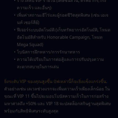
รางวัลหีบ VIP รายวัน (เศษชิ้นส่วน, ทรัพยากร, เร่ง
ความเร็ว และอื่นๆ)
เพิ่มค่าสถานะฮีโร่และผู้รอดชีวิตสุดพิเศษ (เช่น เอเจ
นท์ เชอร์ลีย์)
ฟีเจอร์ระบบอัตโนมัติ (เก็บทรัพยากรอัตโนมัติ, โหมด
อัตโนมัติสำหรับ Honorable Campaign, โหมด 
Mega Squad)
โบนัสการฝึกทหาร/การรักษาทหาร
ความได้เปรียบในการต่อสู้และการปรับปรุงความ
สะดวกสบายในการเล่น
ยิ่งระดับ VIP ของคุณสูงขึ้น บัฟเหล่านี้ก็จะยิ่งแข็งแกร่งขึ้น
. 
ตัวอย่างเช่น เลเวลช่วงแรกจะเพิ่มความเร็วเพียงเล็กน้อย ใน
ขณะที่ VIP 11 ขึ้นไปจะมอบโบนัสความเร็วในการก่อสร้าง
มหาศาลถึง +50% และ VIP 18 จะปลดล็อกสกินฐานสุดพิเศษ
พร้อมกับสิทธิพิเศษระดับสูงสุด