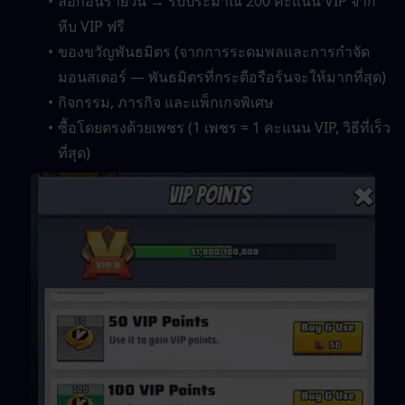
ล็อกอินรายวัน → รับประมาณ 200 คะแนน VIP จาก
หีบ VIP ฟรี
ของขวัญพันธมิตร (จากการระดมพลและการกำจัด
มอนสเตอร์ — พันธมิตรที่กระตือรือร้นจะให้มากที่สุด)
กิจกรรม, ภารกิจ และแพ็กเกจพิเศษ
ซื้อโดยตรงด้วยเพชร (1 เพชร = 1 คะแนน VIP, วิธีที่เร็ว
ที่สุด)