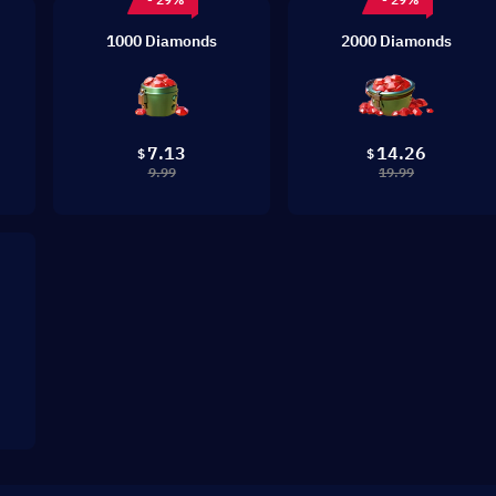
1000 Diamonds
2000 Diamonds
7.13
14.26
$
$
9.99
19.99