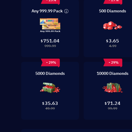
Any 999.99 Pack
500 Diamonds
3.65
751.04
$
$
4.99
999.99
- 29%
- 29%
5000 Diamonds
10000 Diamonds
35.63
71.24
$
$
49.99
99.99