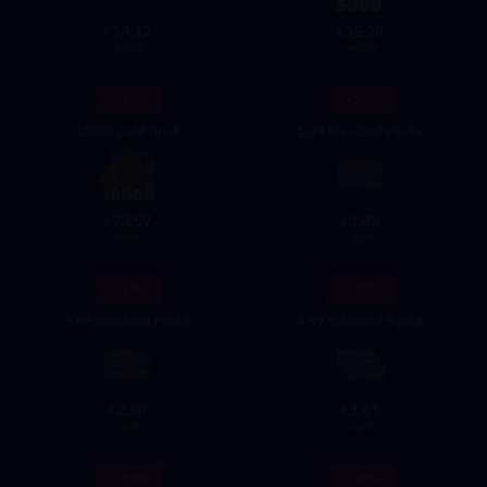
14.12
35.29
$
$
19.99
49.99
- 30%
- 28%
10000 Gold Brick
1.99 Standard Packs
70.57
1.45
$
$
99.99
1.99
- 28%
- 28%
3.99 Standard Packs
4.99 Standard Packs
2.88
3.61
$
$
3.99
4.99
- 30%
- 30%