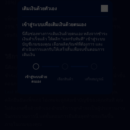
28%)
เติมเงินด้วยตัวเอง
แพ็กเกจมาตรฐานและแพ็กเกจ Gold Brick มีส่วนลดสูงสุด 
เข้าสู่ระบบเพื่อเติมเงินด้วยตนเอง
29% ในขณะที่ Special Gold Brick Pack มอบส่วนลด 29% 
นี่คือช่องทางการเติมเงินด้วยตนเอง หลังจากชำระ
เช่นกันในราคาเริ่มต้นที่ต่ำกว่า
เงินสำเร็จแล้ว ให้คลิก "แลกรับทันที" เข้าสู่ระบบ
บัญชีเกมของคุณ เลือกผลิตภัณฑ์ที่ต้องการ และ
ดำเนินการแลกรับให้เสร็จสิ้นเพื่อจบขั้นตอนการ
เติมเงิน
วิธีการเติมเงินสำหรับการเติมเงินนี้คืออะไร?  
นี่คือบริการเติมเงินแบบล็อกอินที่มีขั้นตอนพิเศษ หลังจาก
ชำระเงินแล้ว ฝ่ายบริการลูกค้าของ TOPUPLive จะแนะนำขั้น
เข้าสู่ระบบด้วย
เลือกสินค้า
เสร็จสมบูรณ์
ตนเอง
ตอนการเข้าสู่ระบบบัญชีเกมของคุณ เมื่อคุณ 
เติมเงินเกม 
Last War
 เพียงเลือกแพ็กเกจที่ต้องการภายในเกม เมื่อคุณ
คลิกยืนยันแพ็กเกจ ไอเทมจะถูกส่งเข้าบัญชีของคุณทันที คุณ
ไม่ต้องกดซื้อด้วยตัวเอง ฝ่ายบริการลูกค้าจะเป็นผู้ประสานงาน
ในกระบวนการนี้ แต่ขั้นตอนการยืนยันสุดท้ายจะเกิดขึ้น
ภายในเกมของคุณ