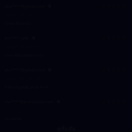
pha****@gmail.com
2026-07-28 11:34:21
Great Service!
bir****_q46
2026-07-03 14:19:31
Very affordable price
pha****@gmail.com
2026-07-03 14:14:28
I found great price here
cla****@protonmail.com
2026-06-25 10:09:31
So quick!
ดูเพิ่มเติม