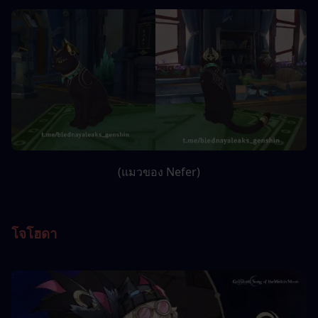
(แมวของ Nefer)
โจโฮดา