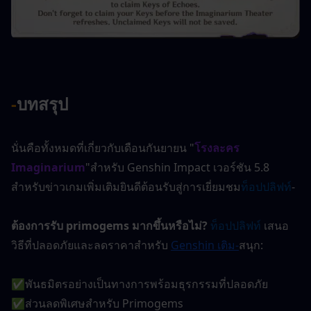
-
บทสรุป
นั่นคือทั้งหมดที่เกี่ยวกับเดือนกันยายน "
โรงละคร 
Imaginarium
"สำหรับ Genshin Impact เวอร์ชัน 5.8 
สำหรับข่าวเกมเพิ่มเติมยินดีต้อนรับสู่การเยี่ยมชม
ท็อปปลิฟท์
-
ต้องการรับ primogems มากขึ้นหรือไม่?
ท็อปปลิฟท์
 เสนอ
วิธีที่ปลอดภัยและลดราคาสำหรับ
Genshin เติม
-
สนุก:
✅พันธมิตรอย่างเป็นทางการพร้อมธุรกรรมที่ปลอดภัย
✅ส่วนลดพิเศษสำหรับ Primogems