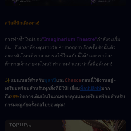
สวัสดีนักเดินทาง!
การทำซ้ำใหม่ของ
"Imaginarium Theatre"
กำลังจะเริ่ม
ต้น - ถึงเวลาที่จะตุนรางวัล Primogem อีกครั้ง ดังนั้นตัว
ละครตัวไหนที่เราสามารถใช้ในฉบับนี้ได้? และเราต้อง
ท้าทายเจ้านายคนไหน? ทำตามคำแนะนำนี้เพื่อค้นหา!
✨
แบนเนอร์สำหรับ
มูลานี
และ
Chasca
ตอนนี้ใช้งานอยู่ - 
เตรียมพร้อมสำหรับทุกสิ่งที่มีให้! เยี่ยม
ท็อปปลิฟท์
มาก
ถึง
28%
ปิดการเติมเงินในเกมของคุณและเตรียมพร้อมสำหรับ
การผจญภัยครั้งต่อไปของคุณ!