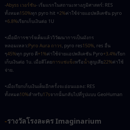
-
Abyss เวอร์ชัน
- เริ่มแรกในสถานะทางภูมิศาสตร์: RES 
ทั้งหมด
150%
ทุก pyro hit +
2%
ค่าใช้จ่ายแอปพลิเคชัน pyro 
+
6.8%
เรียกเก็บเงินต่อ 1U
•เมื่อมีการชาร์จเต็มแล้ววิวัฒนาการเป็นมังกร
หลอมเหลว:
Pyro Aura ถาวร
, pyro res
150%
, res อื่น 
ๆ
45%
ทุก pyro ตี
+1%
ค่าใช้จ่ายแอปพลิเคชัน Pyro
+3.4%
เรียก
เก็บเงินต่อ
1u. เมื่อตีโดย
การแช่แข็ง
หรือ
น้ำ
สูญเสีย
22%
ค่าใช้
จ่าย.
•เมื่อเรียกเก็บเงินเต็มอีกครั้งจะอ่อนแอลง: RES 
ทั้งหมด
10%
สำหรับ
17s
จากนั้นกลับไปที่รูปแบบ GeoHuman
-
รางวัลโรงละคร Imaginarium