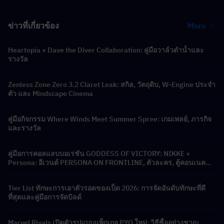
ข่าวที่เกี่ยวข้อง
More
Heartopia × Dave the Diver Collaboration: คู่มือวาล์วดำน้ำและ
รางวัล
Zenless Zone Zero 3.2 Claret Leak: สกิล, วัตถุดิบ, W-Engine ประจำ
ตัว และ Mindscape Cinema
คู่มือกิจกรรม Where Winds Meet Summer Spree: เกมเพลย์, ภารกิจ
และรางวัล
คู่มือการคอลแลบบอเรชัน GODDESS OF VICTORY: NIKKE ×
Persona: อีเวนต์ PERSONA ON FRONTLINE, ตัวละคร, ตู้คอนเนคชั่น
และรางวัล
Tier List ทักษะการเอาตัวรอดของเป็ด 2026: การจัดอันดับทักษะที่ดี
ที่สุดและคู่มือการจัดบิลด์
Marvel Rivals เปิดตัวรูปแบบแพ็กเกจ PYO ใหม่: วิธีซื้ออย่างชาญ