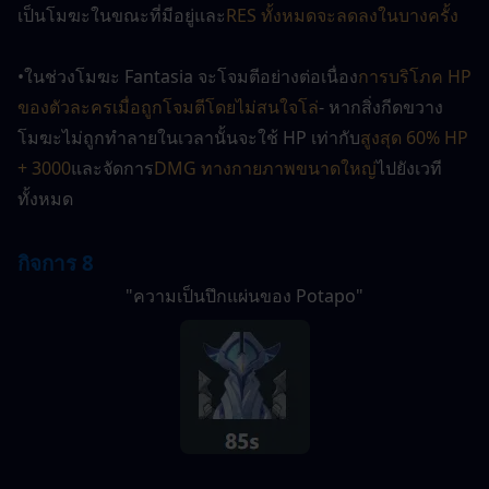
เป็นโมฆะในขณะที่มีอยู่และ
RES ทั้งหมดจะลดลงในบางครั้ง
•ในช่วงโมฆะ Fantasia จะโจมตีอย่างต่อเนื่อง
การบริโภค HP 
ของตัวละครเมื่อถูกโจมตีโดยไม่สนใจโล่
- หากสิ่งกีดขวาง
โมฆะไม่ถูกทำลายในเวลานั้นจะใช้ HP เท่ากับ
สูงสุด 60% HP 
+ 3000
และจัดการ
DMG ทางกายภาพขนาดใหญ่
ไปยังเวที
ทั้งหมด
กิจการ 8
"ความเป็นปึกแผ่นของ Potapo"